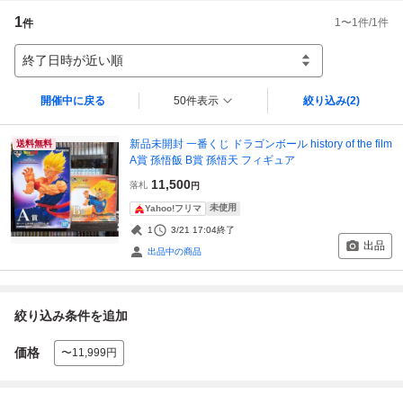
1
1
〜
1
件/
1
件
件
終了日時が近い順
開催中に戻る
50件表示
絞り込み
(2)
新品未開封 一番くじ ドラゴンボール history of the film
送料無料
A賞 孫悟飯 B賞 孫悟天 フィギュア
11,500
落札
円
未使用
Yahoo!フリマ
1
3/21 17:04
終了
出品
出品中の商品
絞り込み条件を追加
価格
〜11,999円