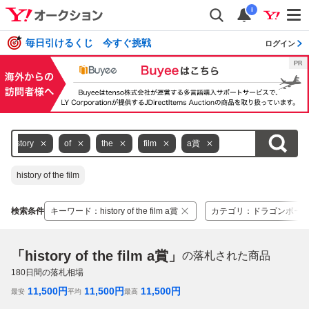
i
毎日引けるくじ 今すぐ挑戦
ログイン
history
of
the
film
a賞
history of the film
検索条件
キーワード
：
history of the film a賞
カテゴリ
：
ドラゴンボー
「history of the film a賞」
の落札された商品
180
日間の落札相場
11,500
円
11,500
円
11,500
円
最安
平均
最高