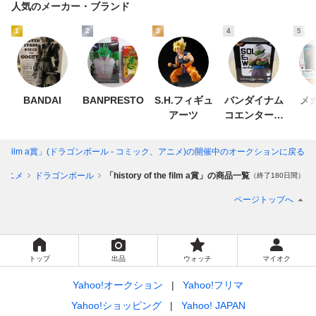
人気のメーカー・ブランド
1
2
3
4
5
BANDAI
BANPRESTO
S.H.フィギュ
バンダイナム
メ
アーツ
コエンターテ
インメント
of the film a賞」(ドラゴンボール - コミック、アニメ)
の開催中のオークションに戻る
アニメ
ドラゴンボール
「history of the film a賞」の商品一覧
（終了180日間）
ページトップへ
トップ
出品
ウォッチ
マイオク
Yahoo!オークション
Yahoo!フリマ
Yahoo!ショッピング
Yahoo! JAPAN