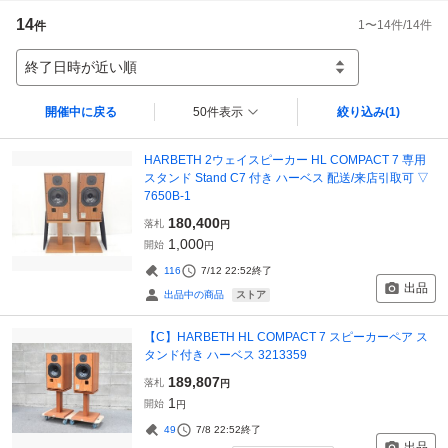
14
1
〜
14
件/
14
件
件
終了日時が近い順
開催中に戻る
50件表示
絞り込み
(1)
HARBETH 2ウェイスピーカー HL COMPACT 7 専用
スタンド Stand C7 付き ハーベス 配送/来店引取可 ▽
7650B-1
180,400
落札
円
1,000
開始
円
116
7/12 22:52
終了
出品
ストア
出品中の商品
【C】HARBETH HL COMPACT 7 スピーカーペア ス
タンド付き ハーベス 3213359
189,807
落札
円
1
開始
円
49
7/8 22:52
終了
出品