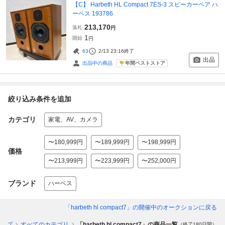
【C】 Harbeth HL Compact 7ES-3 スピーカーペア ハ
ーベス 193786
213,170
落札
円
1
開始
円
63
2/13 23:16
終了
出品
年間ベストストア
出品中の商品
絞り込み条件を追加
カテゴリ
家電、AV、カメラ
〜180,999円
〜189,999円
〜198,999円
価格
〜213,999円
〜223,999円
〜252,000円
ブランド
ハーベス
「harbeth hl compact7」
の開催中のオークションに戻る
トップ
すべてのカテゴリ
「harbeth hl compact7」の商品一覧
（終了180日間）