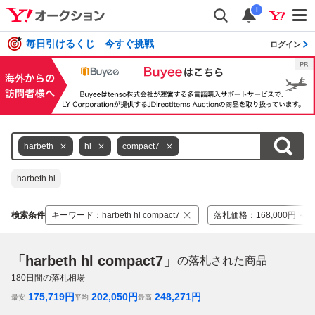
i
毎日引けるくじ 今すぐ挑戦
ログイン
harbeth
hl
compact7
harbeth hl
検索条件
キーワード
：
harbeth hl compact7
落札価格
：
168,000円 ～ 2
「harbeth hl compact7」
の落札された商品
180
日間の落札相場
175,719
円
202,050
円
248,271
円
最安
平均
最高