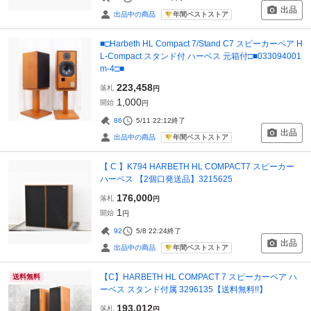
出品
年間ベストストア
出品中の商品
■□Harbeth HL Compact 7/Stand C7 スピーカーペア H
L-Compact スタンド付 ハーベス 元箱付□■033094001
m-4□■
223,458
落札
円
1,000
開始
円
86
5/11 22:12
終了
出品
年間ベストストア
出品中の商品
【 C 】K794 HARBETH HL COMPACT7 スピーカー
ハーベス 【2個口発送品】3215625
176,000
落札
円
1
開始
円
92
5/8 22:24
終了
出品
年間ベストストア
出品中の商品
【C】HARBETH HL COMPACT 7 スピーカーペア ハ
送料無料
ーベス スタンド付属 3296135【送料無料!!】
193,012
落札
円