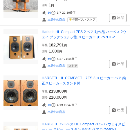
1
開始
円
80
5/7 22:36
終了
出品
年間ベストストア
出品中の商品
Harbeth HL Compact 7ES-2 ペア 動作品 ハーベス 2ウ
ェイ ブックシェルフ型 スピーカー ★ 757D1-2
182,791
落札
円
1,000
開始
円
59
4/27 21:44
終了
出品
ストア
出品中の商品
HARBETH HL COMPACT 7ES-3 スピーカー ペア 純
正スピーカースタンド付
219,000
落札
円
210,000
開始
円
10
4/19 19:47
終了
出品
出品中の商品
HARBETH ハーベス HL Compact 7ES-3 2ウェイスピ
ーカー スピーカースタンド付き ペア □ 75592-1