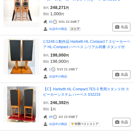
248,271
落札
円
1,000
開始
円
82
3/31 22:34
終了
出品
ストア
出品中の商品
□ S248 □ 動作品 Harbeth HL Compact 7 スピーカーペ
ア HL-Compact ハーベス シリアル同番 スタンド付
198,000
落札
円
198,000
開始
円
1
3/15 21:19
終了
出品
出品中の商品
【C】Harbeth HL-Compact 7ES-3 専用スタンド付 ス
ピーカーシステム ハーベス 032233
246,392
落札
円
1
開始
円
85
3/2 22:55
終了
出品
年間ベストストア
出品中の商品