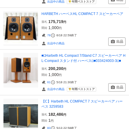
年間ベストストア
出品中の商品
HARBETH ハーベスHL COMPACT 7 スピーカーペア
175,719
落札
円
1,000
開始
円
78
6/18 22:59
終了
出品
出品中の商品
■□Harbeth HL Compact 7/Stand C7 スピーカーペア H
L-Compact スタンド付 ハーベス□■033424003-3□■
200,200
落札
円
1,000
開始
円
61
5/18 21:30
終了
出品
年間ベストストア
出品中の商品
【C】Harbeth HL COMPACT 7 スピーカーペア ハー
ベス 3259583
182,486
落札
円
1
開始
円
83
5/13 22:58
終了