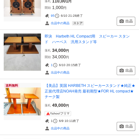
110,001
落札
円
1,000
開始
円
95
6/10 21:28
終了
出品
ストア
出品中の商品
即決 Harbeth HL Compact用 スピーカー スタン
ド ハーベス 汎用スタンド等
34,000
落札
円
34,000
開始
円
1
6/10 20:15
終了
出品
出品中の商品
【美品】英国 HARBETH スピーカースタンド★純正★
送料無料
正規代理店NOAH発売 最初期型★FOR HL compact★
チーク製
49,000
落札
円
Yahoo!フリマ
1
6/9 10:11
終了
出品
出品中の商品