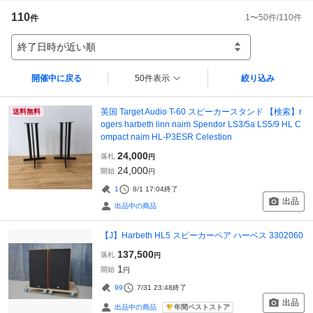
110
1
〜
50
件/
110
件
件
終了日時が近い順
開催中に戻る
50件表示
絞り込み
英国 Target Audio T-60 スピーカースタンド 【検索】r
送料無料
ogers harbeth linn naim Spendor LS3/5a LS5/9 HL C
ompact naim HL-P3ESR Celestion
24,000
落札
円
24,000
開始
円
1
8/1 17:04
終了
出品
出品中の商品
【J】Harbeth HL5 スピーカーペア ハーベス 3302060
137,500
落札
円
1
開始
円
99
7/31 23:48
終了
出品
年間ベストストア
出品中の商品