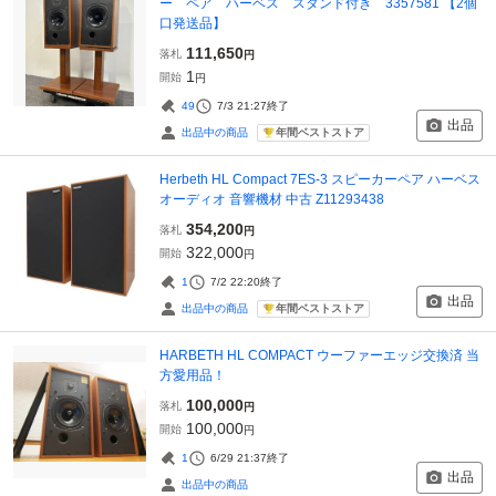
ー ペア ハーベス スタンド付き 3357581 【2個
口発送品】
111,650
落札
円
1
開始
円
49
7/3 21:27
終了
出品
年間ベストストア
出品中の商品
Herbeth HL Compact 7ES-3 スピーカーペア ハーベス
オーディオ 音響機材 中古 Z11293438
354,200
落札
円
322,000
開始
円
1
7/2 22:20
終了
出品
年間ベストストア
出品中の商品
HARBETH HL COMPACT ウーファーエッジ交換済 当
方愛用品！
100,000
落札
円
100,000
開始
円
1
6/29 21:37
終了
出品
出品中の商品