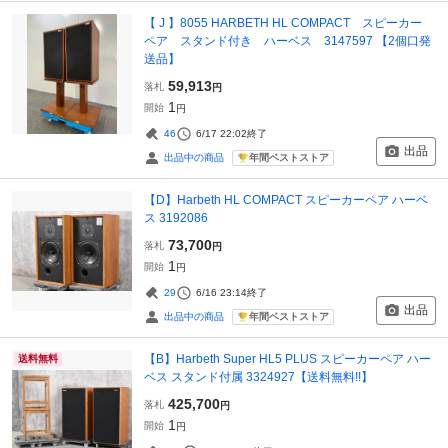
【 J 】8055 HARBETH HL COMPACT スピーカー
ペア スタンド付き ハーベス 3147597 【2個口発
送品】
59,913
落札
円
1
開始
円
46
6/17 22:02
終了
出品
年間ベストストア
出品中の商品
【D】Harbeth HL COMPACT スピーカーペア ハーベ
ス 3192086
73,700
落札
円
1
開始
円
29
6/16 23:14
終了
出品
年間ベストストア
出品中の商品
【B】Harbeth Super HL5 PLUS スピーカーペア ハー
送料無料
ベス スタンド付属 3324927【送料無料!!】
425,700
落札
円
1
開始
円