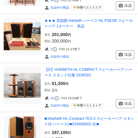
80
7/22 22:06
終了
出品
年間ベストストア
出品中の商品
★★★ 英国製 Harbeth ハーベス HL-P3ESR スピーカ
ーペア 1オーナー 美品
201,000
落札
円
200,000
開始
円
2
7/20 21:27
終了
出品
出品中の商品
【D】HARBETH HL COMPACT スピーカーペア ハー
ベス スタンド付属 3338593
91,300
落札
円
1
開始
円
41
7/15 23:03
終了
出品
年間ベストストア
出品中の商品
■□Harbeth HL Compact 7ES-3 スピーカーペア スタン
ド付 ハーベス□■034669002-3□■
287,100
落札
円