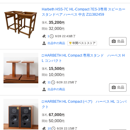
Harbeth HSS-7C HL-Compact 7ES-3専用 スピーカー
スタンドペア ハーベス 中古 Z11382459
35,200
落札
円
32,000
開始
円
1
6/28 22:43
終了
出品
年間ベストストア
出品中の商品
□ HARBETH HL Compact 専用スタンド ハーベス H
L コンパクト
15,500
落札
円
10,000
開始
円
11
6/28 22:25
終了
出品
出品中の商品
□ HARBETH HL Compact (ペア) ハーベス HL コンパ
クト
67,000
落札
円
50,000
開始
円
10
6/28 22:15
終了