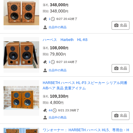
348,000
落札
円
348,000
開始
円
1
6/27 20:42
終了
出品
出品中の商品
ハーベス Harbeth HL-K6
108,000
落札
円
79,800
開始
円
1
6/27 10:44
終了
出品
出品中の商品
HARBETH ハーベス HL-P3 スピーカー シリアル同番
A/Bペア 美品 貴重アイテム
109,330
落札
円
4,800
開始
円
44
6/21 23:39
終了
出品
出品中の商品
ワンオーナー： HARBETH ハーベス HL5、専用台・H