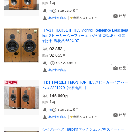
1
開始
円
74
5/28 22:14
終了
出品
年間ベストストア
出品中の商品
【V-3】 HARBETH HL5 Monitor Reference Loudspea
ker スピーカー ウーファーエッジ劣化 雑音あり 外装
剥がれ 現状品 5694-97
92,853
落札
円
92,853
開始
円
1
5/27 22:00
終了
出品
出品中の商品
【D】HARBETH MONITOR HL5 スピーカーペア ハー
送料無料
ベス 3321079【送料無料!!】
145,640
落札
円
1
開始
円
76
5/26 23:12
終了
出品
年間ベストストア
出品中の商品
◇◇ ハーベス Harbethブックシェルフ型スピーカー