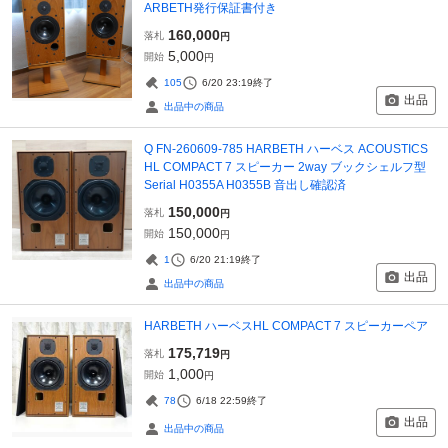
ARBETH発行保証書付き
160,000
落札
円
5,000
開始
円
105
6/20 23:19
終了
出品
出品中の商品
Q FN-260609-785 HARBETH ハーベス ACOUSTICS
HL COMPACT 7 スピーカー 2way ブックシェルフ型
Serial H0355A H0355B 音出し確認済
150,000
落札
円
150,000
開始
円
1
6/20 21:19
終了
出品
出品中の商品
HARBETH ハーベスHL COMPACT 7 スピーカーペア
175,719
落札
円
1,000
開始
円
78
6/18 22:59
終了
出品
出品中の商品