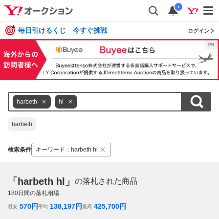
i
毎日引けるくじ 今すぐ挑戦
ログイン
harbeth
hl
harbeth
検索条件
キーワード
：
harbeth hl
「harbeth hl」
の落札された商品
180
日間の落札相場
570
円
138,197
円
425,700
円
最安
平均
最高