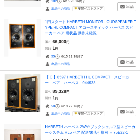
102
6/15 23:16
終了
出品
年間ベストストア
出品中の商品
1円スタート HARBETH MONITOR LOUDSPEAKER T
YPE HL COMPACT アコースティック ハーベス スピ
ーカー ペア 現状品 動作未確認
66,000
落札
円
1
開始
円
55
6/15 21:39
終了
出品
出品中の商品
【 C 】8597 HARBETH HL COMPACT スピーカ
ー ペア ハーベス 044938
89,328
落札
円
1
開始
円
50
6/13 22:16
終了
出品
年間ベストストア
出品中の商品
HARBETH ハーベス 2WAYブックシェルフ型スピーカ
ーシステム HL5 ペア 配送/来店引取可 ∽ 75E22-1