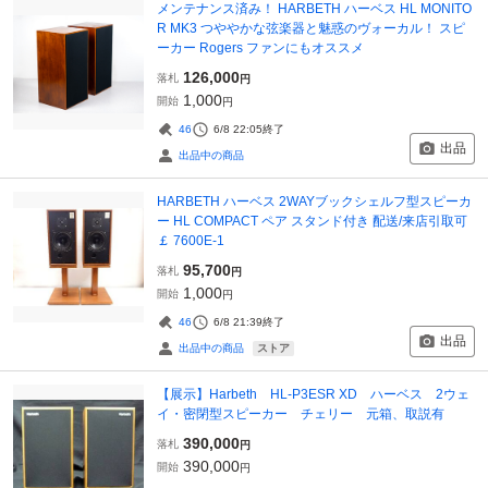
メンテナンス済み！ HARBETH ハーベス HL MONITO
R MK3 つややかな弦楽器と魅惑のヴォーカル！ スピ
ーカー Rogers ファンにもオススメ
126,000
落札
円
1,000
開始
円
46
6/8 22:05
終了
出品
出品中の商品
HARBETH ハーベス 2WAYブックシェルフ型スピーカ
ー HL COMPACT ペア スタンド付き 配送/来店引取可
￡ 7600E-1
95,700
落札
円
1,000
開始
円
46
6/8 21:39
終了
出品
ストア
出品中の商品
【展示】Harbeth HL-P3ESR XD ハーベス 2ウェ
イ・密閉型スピーカー チェリー 元箱、取説有
390,000
落札
円
390,000
開始
円