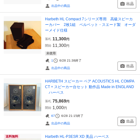
出品
出品中の商品
Harbeth HL Compact 7シリーズ専用 高級スピーカ
ーカバー 2枚1組 ベルベット・スエード製 オーダ
ーメイド仕様
11,300
落札
円
11,300
開始
円
未使用
1
6/28 21:38
終了
出品
出品中の商品
HARBETH スピーカー ペア ACOUSTICS HL COMPA
CT + スピーカー台セット 動作品 Made in ENGLAND
ハーベス
75,869
落札
円
1,000
開始
円
67
6/28 21:15
終了
出品
出品中の商品
Harbeth HL-P3ESR XD 美品 ハーベス
送料無料