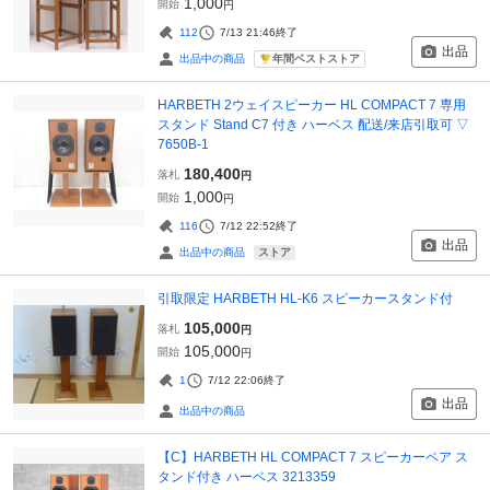
1,000
開始
円
112
7/13 21:46
終了
出品
年間ベストストア
出品中の商品
HARBETH 2ウェイスピーカー HL COMPACT 7 専用
スタンド Stand C7 付き ハーベス 配送/来店引取可 ▽
7650B-1
180,400
落札
円
1,000
開始
円
116
7/12 22:52
終了
出品
ストア
出品中の商品
引取限定 HARBETH HL-K6 スピーカースタンド付
105,000
落札
円
105,000
開始
円
1
7/12 22:06
終了
出品
出品中の商品
【C】HARBETH HL COMPACT 7 スピーカーペア ス
タンド付き ハーベス 3213359