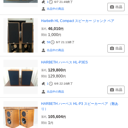
1
6/7 21:49
終了
出品
出品中の商品
Harbeth HL Compact スピーカー ジャンク ペア
46,010
落札
円
1,000
開始
円
58
6/7 21:13
終了
出品
出品中の商品
HARBETH ハーベス HL-P3ES
129,800
落札
円
129,800
開始
円
1
6/6 22:16
終了
出品
出品中の商品
HARBETH ハーベス HL-P3 スピーカーペア（難あ
り）
105,604
落札
円
1
開始
円