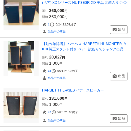
(ペア) XDシリーズ HL-P3ESR-XD 美品 元箱入り ◇◇
360,000
落札
円
360,000
開始
円
1
5/24 22:53
終了
出品
出品中の商品
【動作確認済】 ハーベス HARBETH HL MONITER. M
K III 純正スタンド付き ペア 訳ありでジャンク出品
20,027
落札
円
1,000
開始
円
44
5/24 21:23
終了
出品
出品中の商品
HARBETH HL-P3ES ペア スピーカー
131,000
落札
円
1,000
開始
円
44
5/23 21:40
終了
出品
出品中の商品