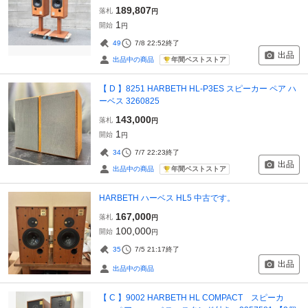
189,807
落札
円
1
開始
円
49
7/8 22:52
終了
出品
年間ベストストア
出品中の商品
【 D 】8251 HARBETH HL-P3ES スピーカー ペア ハ
ーベス 3260825
143,000
落札
円
1
開始
円
34
7/7 22:23
終了
出品
年間ベストストア
出品中の商品
HARBETH ハーベス HL5 中古です。
167,000
落札
円
100,000
開始
円
35
7/5 21:17
終了
出品
出品中の商品
【 C 】9002 HARBETH HL COMPACT スピーカ