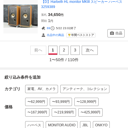
【D】Harbeth HL monitor MKIII スピーカー ハーベス
3259389
34,650
落札
円
1
開始
円
69
5/22 23:02
終了
出品
年間ベストストア
出品中の商品
前へ
1
2
3
次へ
1
〜
50
件 /
110
件
絞り込み条件を追加
カテゴリ
家電、AV、カメラ
アンティーク、コレクション
〜62,999円
〜93,999円
〜128,999円
価格
〜167,999円
〜219,999円
〜425,999円
ハーベス
MONITOR AUDIO
JBL
ONKYO