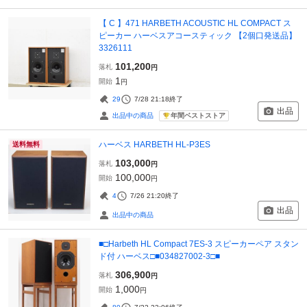
【 C 】471 HARBETH ACOUSTIC HL COMPACT ス
ピーカー ハーベスアコースティック 【2個口発送品】
3326111
101,200
落札
円
1
開始
円
29
7/28 21:18
終了
出品
年間ベストストア
出品中の商品
ハーベス HARBETH HL-P3ES
送料無料
103,000
落札
円
100,000
開始
円
4
7/26 21:20
終了
出品
出品中の商品
■□Harbeth HL Compact 7ES-3 スピーカーペア スタン
ド付 ハーベス□■034827002-3□■
306,900
落札
円
1,000
開始
円