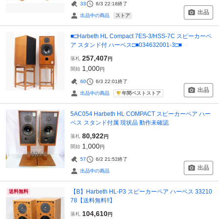
33
6/3 22:18
終了
出品
ストア
出品中の商品
■□Harbeth HL Compact 7ES-3/HSS-7C スピーカーペ
ア スタンド付 ハーベス□■034632001-3□■
257,407
落札
円
1,000
開始
円
60
6/3 22:01
終了
出品
年間ベストストア
出品中の商品
5AC054 Harbeth HL COMPACT スピーカーペア ハー
ベス スタンド付属 現状品 動作未確認
80,922
落札
円
1,000
開始
円
57
6/2 21:52
終了
出品
出品中の商品
【B】Harbeth HL-P3 スピーカーペア ハーベス 33210
送料無料
78【送料無料!!】
104,610
落札
円