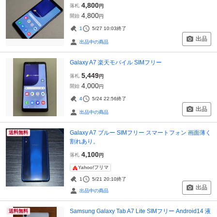
4,800
落札
円
4,800
開始
円
1
5/27 10:03
終了
出品
出品中の商品
Galaxy A7 楽天モバイル SIMフリー
5,449
落札
円
4,000
開始
円
4
5/24 22:56
終了
出品
出品中の商品
Galaxy A7 ブルー SIMフリー スマートフォン 画面薄く
送料無料
割れあり。
4,100
落札
円
Yahoo!フリマ
1
5/21 20:10
終了
出品
出品中の商品
Samsung Galaxy Tab A7 Lite SIMフリー Android14 液
送料無料