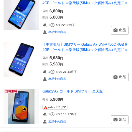
4GB ゴールド ≪楽天版(SIMロック解除済み) 判定〇≫
6,800
落札
円
6,800
開始
円
1
5/1 22:38
終了
出品
出品中の商品
【中古美品】SIMフリー Galaxy A7 SM-A750C 4GB 6
4GB ゴールド ≪楽天版(SIMロック解除済み) 判定〇≫
5,980
落札
円
5,980
開始
円
1
4/29 21:44
終了
出品
出品中の商品
Galaxy A7 ゴールド SIMフリー 楽天版
送料無料
5,900
落札
円
Yahoo!フリマ
1
4/27 10:17
終了
出品
出品中の商品