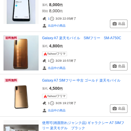
8,000
落札
円
8,000
開始
円
1
3/29 22:05
終了
出品
出品中の商品
Galaxy A7 楽天モバイル SIMフリー SM-A750C
送料無料
4,800
落札
円
Yahoo!フリマ
1
3/29 10:57
終了
出品
出品中の商品
Galaxy A7 SIMフリー 中古 ゴールド 楽天モバイル
送料無料
4,500
落札
円
Yahoo!フリマ
1
3/26 19:27
終了
出品
出品中の商品
使用可(画面割れジャンク品) ギャラクシー A7 SIMフ
リー 楽天モデル ブラック