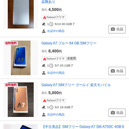
晶難あり
4,500
落札
円
Yahoo!フリマ
1
5/13 00:32
終了
出品
出品中の商品
Galaxy A7 ブルー 64 GB SIMフリー
送料無料
8,400
落札
円
未使用
Yahoo!フリマ
1
5/7 20:13
終了
出品
出品中の商品
Galaxy A7 SIMフリー ゴールド 楽天モバイル
送料無料
5,000
落札
円
Yahoo!フリマ
1
5/2 18:34
終了
出品
出品中の商品
【中古美品】SIMフリー Galaxy A7 SM-A750C 4GB 6