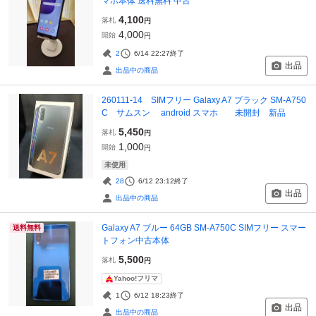
マホ本体 送料無料 中古
4,100
落札
円
4,000
開始
円
2
6/14 22:27
終了
出品
出品中の商品
260111-14 SIMフリー Galaxy A7 ブラック SM-A750
C サムスン android スマホ 未開封 新品
5,450
落札
円
1,000
開始
円
未使用
28
6/12 23:12
終了
出品
出品中の商品
Galaxy A7 ブルー 64GB SM-A750C SIMフリー スマー
送料無料
トフォン中古本体
5,500
落札
円
Yahoo!フリマ
1
6/12 18:23
終了
出品
出品中の商品