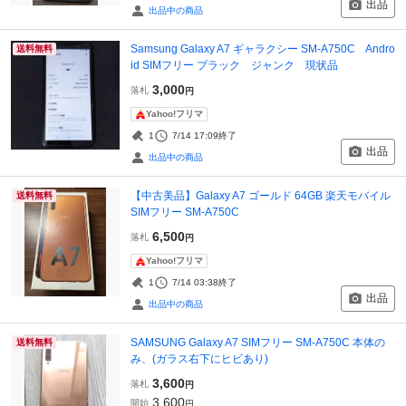
出品
出品中の商品
Samsung Galaxy A7 ギャラクシー SM-A750C Andro
送料無料
id SIMフリー ブラック ジャンク 現状品
3,000
落札
円
Yahoo!フリマ
1
7/14 17:09
終了
出品
出品中の商品
【中古美品】Galaxy A7 ゴールド 64GB 楽天モバイル
送料無料
SIMフリー SM-A750C
6,500
落札
円
Yahoo!フリマ
1
7/14 03:38
終了
出品
出品中の商品
SAMSUNG Galaxy A7 SIMフリー SM-A750C 本体の
送料無料
み、(ガラス右下にヒビあり)
3,600
落札
円
3,600
開始
円