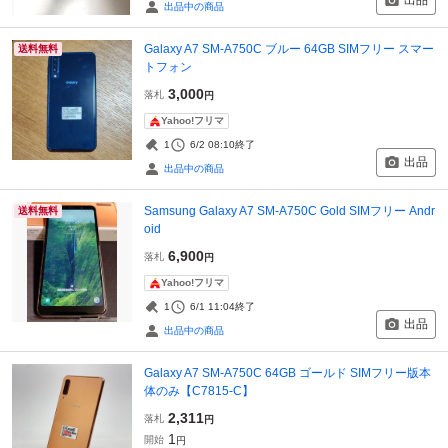
出品
出品中の商品
Galaxy A7 SM-A750C ブルー 64GB SIMフリー スマー
送料無料
トフォン
3,000
落札
円
Yahoo!フリマ
1
6/2 08:10
終了
出品
出品中の商品
Samsung Galaxy A7 SM-A750C Gold SIMフリー Andr
送料無料
oid
6,900
落札
円
Yahoo!フリマ
1
6/1 11:04
終了
出品
出品中の商品
Galaxy A7 SM-A750C 64GB ゴールド SIMフリー版本
体のみ【C7815-C】
2,311
落札
円
1
開始
円