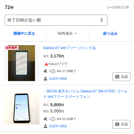
72
1
〜
50
件/
72
件
件
終了日時が近い順
開催中に戻る
50件表示
絞り込み
Galaxy A7 simフリー ジャンク品
送料無料
3,170
落札
円
Yahoo!フリマ
1
8/6 17:59
終了
出品
出品中の商品
・96156 楽天モバイル Galaxy A7 SM-A750C ゴール
ド simフリー スマートフォン
5,000
落札
円
5,000
開始
円
1
8/3 22:10
終了
出品
出品中の商品