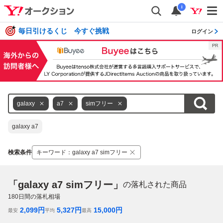
i
毎日引けるくじ 今すぐ挑戦
ログイン
galaxy
a7
simフリー
galaxy a7
検索条件
キーワード
：
galaxy a7 simフリー
「galaxy a7 simフリー」
の落札された商品
180
日間の落札相場
2,099
円
5,327
円
15,000
円
最安
平均
最高