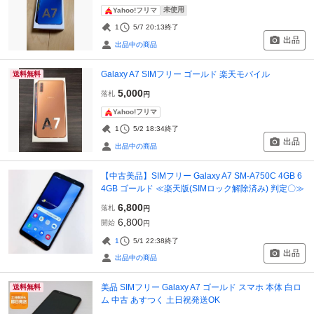
未使用
Yahoo!フリマ
1
5/7 20:13
終了
出品
出品中の商品
Galaxy A7 SIMフリー ゴールド 楽天モバイル
送料無料
5,000
落札
円
Yahoo!フリマ
1
5/2 18:34
終了
出品
出品中の商品
【中古美品】SIMフリー Galaxy A7 SM-A750C 4GB 6
4GB ゴールド ≪楽天版(SIMロック解除済み) 判定〇≫
6,800
落札
円
6,800
開始
円
1
5/1 22:38
終了
出品
出品中の商品
美品 SIMフリー Galaxy A7 ゴールド スマホ 本体 白ロ
送料無料
ム 中古 あすつく 土日祝発送OK