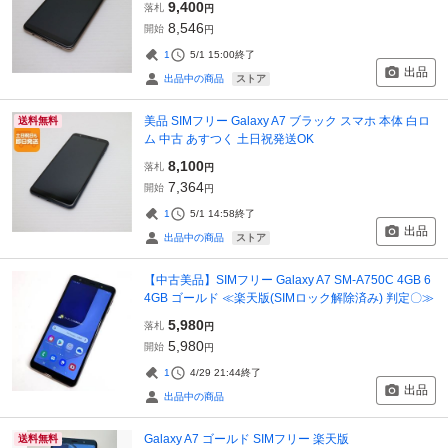
9,400
落札
円
8,546
開始
円
1
5/1 15:00
終了
出品
ストア
出品中の商品
美品 SIMフリー Galaxy A7 ブラック スマホ 本体 白ロ
送料無料
ム 中古 あすつく 土日祝発送OK
8,100
落札
円
7,364
開始
円
1
5/1 14:58
終了
出品
ストア
出品中の商品
【中古美品】SIMフリー Galaxy A7 SM-A750C 4GB 6
4GB ゴールド ≪楽天版(SIMロック解除済み) 判定〇≫
5,980
落札
円
5,980
開始
円
1
4/29 21:44
終了
出品
出品中の商品
Galaxy A7 ゴールド SIMフリー 楽天版
送料無料