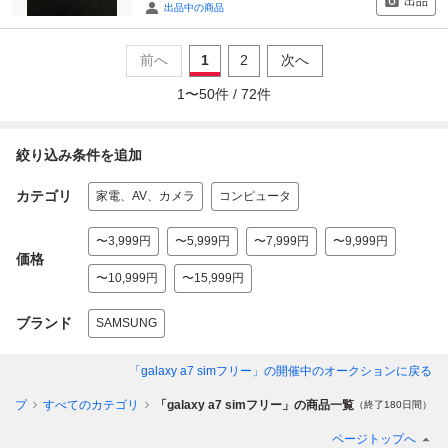
出品
出品中の商品
前へ
1
2
次へ
1
〜
50
件 /
72
件
絞り込み条件を追加
カテゴリ
家電、AV、カメラ
コンピュータ
〜3,999円
〜5,999円
〜7,999円
〜9,999円
価格
〜10,999円
〜15,999円
ブランド
SAMSUNG
「galaxy a7 simフリー」
の開催中のオークションに戻る
トップ
すべてのカテゴリ
「galaxy a7 simフリー」の商品一覧
（終了180日間）
ページトップへ