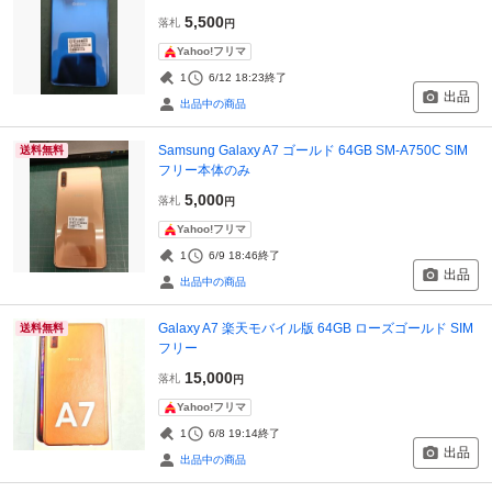
5,500
落札
円
Yahoo!フリマ
1
6/12 18:23
終了
出品
出品中の商品
Samsung Galaxy A7 ゴールド 64GB SM-A750C SIM
送料無料
フリー本体のみ
5,000
落札
円
Yahoo!フリマ
1
6/9 18:46
終了
出品
出品中の商品
Galaxy A7 楽天モバイル版 64GB ローズゴールド SIM
送料無料
フリー
15,000
落札
円
Yahoo!フリマ
1
6/8 19:14
終了
出品
出品中の商品