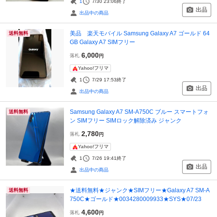
1
7/30 23:06
終了
出品
出品中の商品
美品 楽天モバイル Samsung Galaxy A7 ゴールド 64
送料無料
GB Galaxy A7 SIMフリー
6,000
落札
円
Yahoo!フリマ
1
7/29 17:53
終了
出品
出品中の商品
Samsung Galaxy A7 SM-A750C ブルー スマートフォ
送料無料
ン SIMフリー SIMロック解除済み ジャンク
2,780
落札
円
Yahoo!フリマ
1
7/26 19:41
終了
出品
出品中の商品
★送料無料★ジャンク★SIMフリー★Galaxy A7 SM-A
送料無料
750C★ゴールド★0034280009933★SYS★07/23
4,600
落札
円