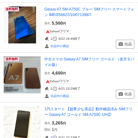
Galaxy A7 SM-A750C ブルー SIMフリー スマートフォ
送料無料
ン IMEI356822/10/071398/7
5,500
落札
円
Yahoo!フリマ
1
6/22 19:49
終了
出品
出品中の商品
中古スマホ Galaxy A7 SIMフリー ゴールド （楽天モバ
送料無料
イル版）
4,600
落札
円
Yahoo!フリマ
1
6/21 23:29
終了
出品
出品中の商品
1円スタート 【超希少な美品】動作確認済み SIMフリ
ー Galaxy A7 ゴールド SM-A750C UH②
3,265
落札
円
1
開始
円
5
6/21 22:23
終了