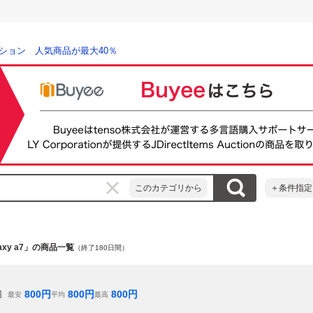
ション 人気商品が最大40％
このカテゴリから
＋条件指定
laxy a7」の商品一覧
（終了180日間）
800
円
800
円
800
円
場
最安
平均
最高