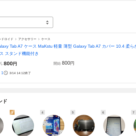
ンドロイド
アクセサリー
ケース
alaxy Tab A7 ケース MaKstu 軽量 薄型 Galaxy Tab A7 カバー 
ス スタンド機能付き
800
800
円
札
円
開始
1
3/14 14:12
終了
ンド
3
4
5
6
7