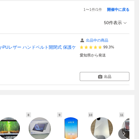
1
〜
1
件/
1
件
開催中に戻る
50件表示
出品中の商品
10.4 柔らかPUレザー ハンドベルト開閉式 保護ケ
99.3%
愛知県
から発送
出品
8
9
10
11