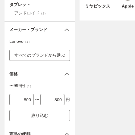
タブレット
ミヤビックス
Apple
アンドロイド
（
1
）
メーカー・ブランド
Lenovo
（
1
）
すべてのブランドから選ぶ
価格
〜
999
円
（
1
）
〜
円
絞り込む
商品の状態