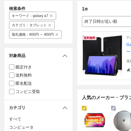
検索条件
1
件
キーワード
：
galaxy a7
終了日時が近い順
カテゴリ
：
タブレット
落札価格
：
800円 ～ 800円
ア
送料無料
G
ー
対象商品
落
鑑定付き
送料無料
匿名配送
コンビニ受取
人気のメーカー・ブラ
カテゴリ
1
2
すべて
コンピュータ