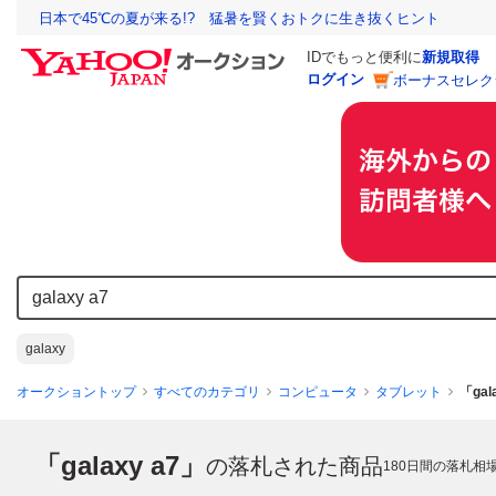
日本で45℃の夏が来る!? 猛暑を賢くおトクに生き抜くヒント
IDでもっと便利に
新規取得
ログイン
ボーナスセレク
galaxy
オークショントップ
すべてのカテゴリ
コンピュータ
タブレット
「ga
「galaxy a7」
の落札された商品
180
日間の落札相