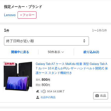
指定メーカー・ブランド
Lenovo
＋フォロー
1
1
〜
1
件/
1
件
件
終了日時が近い順
開催中に戻る
50件表示
絞り込み
(2)
Galaxy Tab A7 ケース MaKstu 軽量 薄型 Galaxy Tab A
送料無料
7 カバー 10.4 柔らかPUレザー ハンドベルト開閉式 保
護ケース スタンド機能付き
800
落札
円
800
開始
円
1
3/14 14:12
終了
出品
出品中の商品