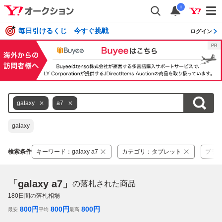
i
毎日引けるくじ 今すぐ挑戦
ログイン
galaxy
a7
galaxy
検索条件
キーワード
：
galaxy a7
カテゴリ
：
タブレット
ブラ
「galaxy a7」
の落札された商品
180
日間の落札相場
800
円
800
円
800
円
最安
平均
最高