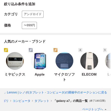
絞り込み条件を追加
カテゴリ
アンドロイド
価格
〜999円
人気のメーカー・ブランド
1
2
3
4
5
ミヤビックス
Apple
マイクロソフ
ELECOM
L
ト
y a7」Lenovo | レノボ(タブレット - コンピュータ)
の開催中のオークションに戻る
テゴリ
コンピュータ
タブレット
「galaxy a7」の商品一覧
（終了180日間）
ページトップへ