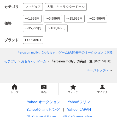
カテゴリ
フィギュア
人形、キャラクタードール
〜1,999円
〜6,999円
〜15,999円
〜25,999円
価格
〜35,999円
〜100,999円
ブランド
POP MART
「erosion molly」(おもちゃ、ゲーム)
の開催中のオークションに戻る
てのカテゴリ
おもちゃ、ゲーム
「erosion molly」の商品一覧
（終了180日間）
ページトップへ
トップ
出品
ウォッチ
マイオク
Yahoo!オークション
Yahoo!フリマ
Yahoo!ショッピング
Yahoo! JAPAN
プライバシーポリシー
プライバシーセンター