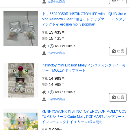
出品中の商品
中古 65310350R INSTINCTOYLIFE with LIQUID 3rd c
olor Rainbow Clear 5種セット ポップマート インステ
ィンクトイ erosion molly popmart
15,433
落札
円
15,433
開始
円
1
6/21 21:08
終了
出品
出品中の商品
instinctoy mini Erosion Molly インスティンクトイ モ
リー MOLLY ポップマート
14,999
落札
円
14,999
開始
円
1
6/19 11:39
終了
出品
出品中の商品
KENNYSWORK INSTINCTOY EROSION MOLLY COS
TUME シリーズ Curio Molly POPMART ポップマート
インスティンクトイ モリー 内袋未開封
3,000
落札