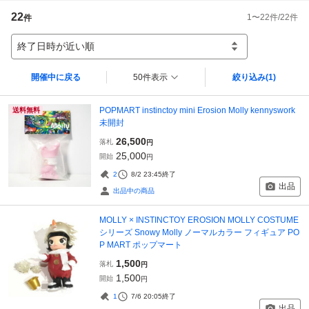
22
1
〜
22
件/
22
件
件
終了日時が近い順
開催中に戻る
50件表示
絞り込み
(1)
POPMART instinctoy mini Erosion Molly kennyswork
送料無料
未開封
26,500
落札
円
25,000
開始
円
2
8/2 23:45
終了
出品
出品中の商品
MOLLY × INSTINCTOY EROSION MOLLY COSTUME
シリーズ Snowy Molly ノーマルカラー フィギュア PO
P MART ポップマート
1,500
落札
円
1,500
開始
円
1
7/6 20:05
終了
出品