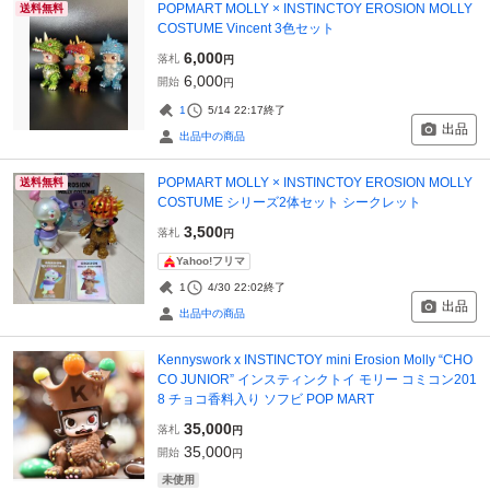
POPMART MOLLY × INSTINCTOY EROSION MOLLY
送料無料
COSTUME Vincent 3色セット
6,000
落札
円
6,000
開始
円
1
5/14 22:17
終了
出品
出品中の商品
POPMART MOLLY × INSTINCTOY EROSION MOLLY
送料無料
COSTUME シリーズ2体セット シークレット
3,500
落札
円
Yahoo!フリマ
1
4/30 22:02
終了
出品
出品中の商品
Kennyswork x INSTINCTOY mini Erosion Molly “CHO
CO JUNIOR” インスティンクトイ モリー コミコン201
8 チョコ香料入り ソフビ POP MART
35,000
落札
円
35,000
開始
円
未使用