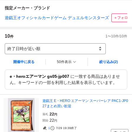
指定メーカー・ブランド
遊戯王オフィシャルカードゲーム デュエルモンスターズ
＋フォロー
10
1
〜
10
件/
10
件
件
終了日時が近い順
開催中に戻る
50件表示
絞り込み
(2)
e・heroエアーマン gs05-jp007
に一致する商品はありませ
ん。キーワードの一部を利用した結果を表示しています。
遊戯王 E・HERO エアーマン スーパーレア PAC1-JP0
27まとめ買い歓迎
22
落札
円
22
開始
円
1
7/29 19:39
終了