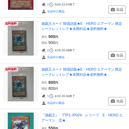
1
5/29 22:07
終了
出品
出品中の商品
遊戯王カード 韓国語版★E・HERO エアーマン 限定
送料無料
シークレットレア★未開封品★送料無料★
900
落札
円
900
開始
円
2
4/18 20:48
終了
出品
出品中の商品
遊戯王カード 韓国語版★E・HERO エアーマン 限定
送料無料
シークレットレア★未開封品★送料無料★
800
落札
円
800
開始
円
1
4/10 20:32
終了
出品
出品中の商品
『遊戯王』 TTP1-JP029 レリーフ E・HERO エ
アーマン ②★
550
落札
円