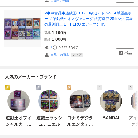
出品中の商品
P◆中古品◆遊戯王OCG 10枚セット No.39 希望皇ホ
ープ 黎銘機ヘオスヴァローグ 銀河遠征 25thシク 異星
の最終戦士 E・HERO エアーマン 他
1,100
落札
円
1,000
開始
円
1
8/2 22:10
終了
出品
ストア
出品中の商品
人気のメーカー・ブランド
1
2
3
4
5
遊戯王オフィ
遊戯王ラッシ
コナミデジタ
BANDAI
アイ
シャルカード
ュデュエル
ルエンタテイ
ァ
ゲーム デュエ
ンメント
ルモンスター