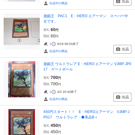
出品
出品中の商品
遊戯王 PAC1 E・HERO エアーマン スーパー中
古です。
60
落札
円
60
開始
円
1
6/19 06:51
終了
出品
出品中の商品
遊戯王 ウルトラレア E・HERO エアーマン VJMP-JP0
17 ゲートボール
700
落札
円
700
開始
円
1
4/2 20:42
終了
出品
出品中の商品
450円スタート！！ E・HEROエアーマン VJMP-J
P017 ウルトラレア ◆美品B＋
450
落札
円
450
開始
円