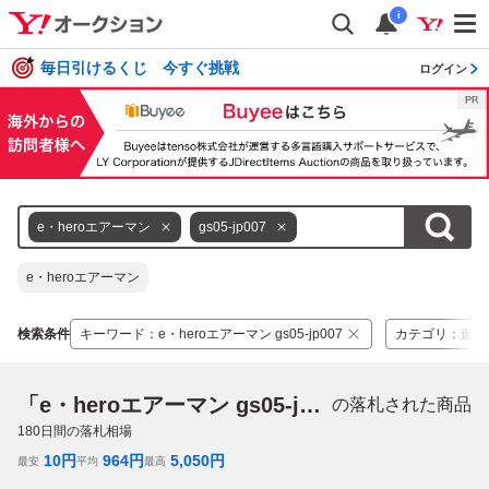
i
毎日引けるくじ 今すぐ挑戦
ログイン
e・heroエアーマン
gs05-jp007
e・heroエアーマン
検索条件
キーワード
：
e・heroエアーマン gs05-jp007
カテゴリ
：
遊戯
「e・heroエアーマン gs05-jp007」
の落札された商品
180
日間の落札相場
10
円
964
円
5,050
円
最安
平均
最高