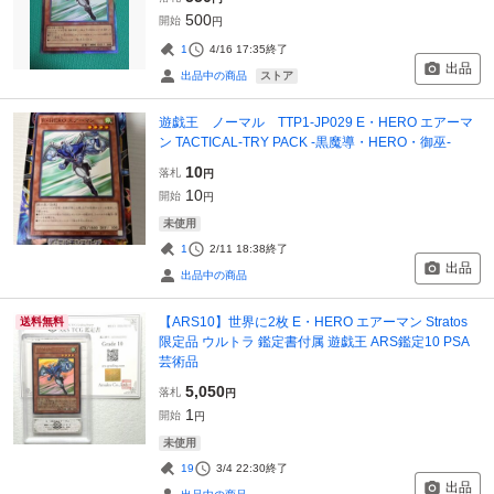
500
開始
円
1
4/16 17:35
終了
出品
ストア
出品中の商品
遊戯王 ノーマル TTP1-JP029 E・HERO エアーマ
ン TACTICAL-TRY PACK -黒魔導・HERO・御巫-
10
落札
円
10
開始
円
未使用
1
2/11 18:38
終了
出品
出品中の商品
【ARS10】世界に2枚 E・HERO エアーマン Stratos
送料無料
限定品 ウルトラ 鑑定書付属 遊戯王 ARS鑑定10 PSA
芸術品
5,050
落札
円
1
開始
円
未使用
19
3/4 22:30
終了
出品