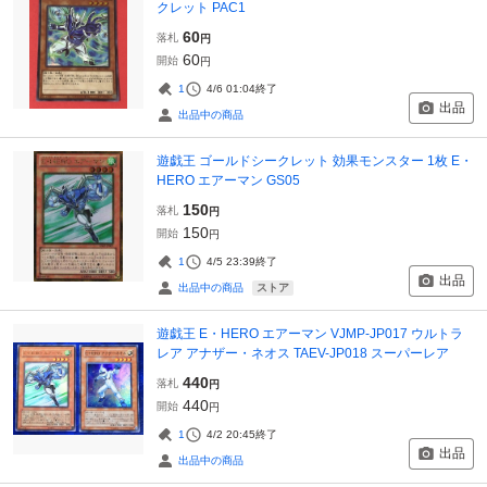
クレット PAC1
60
落札
円
60
開始
円
1
4/6 01:04
終了
出品
出品中の商品
遊戯王 ゴールドシークレット 効果モンスター 1枚 E・
HERO エアーマン GS05
150
落札
円
150
開始
円
1
4/5 23:39
終了
出品
ストア
出品中の商品
遊戯王 E・HERO エアーマン VJMP-JP017 ウルトラ
レア アナザー・ネオス TAEV-JP018 スーパーレア
440
落札
円
440
開始
円
1
4/2 20:45
終了
出品
出品中の商品