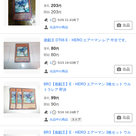
203
落札
円
203
開始
円
1
5/26 21:41
終了
出品
出品中の商品
遊戯王 DT06 E・HERO エアーマン レア 中古です。
80
落札
円
80
開始
円
1
5/23 19:02
終了
出品
出品中の商品
BR2【遊戯王】E・HERO エアーマン 3枚セット ウル
トラレア 即決
99
落札
円
90
開始
円
1
5/16 18:24
終了
出品
ストア
出品中の商品
BR3【遊戯王】E・HERO エアーマン 3枚セット ウル