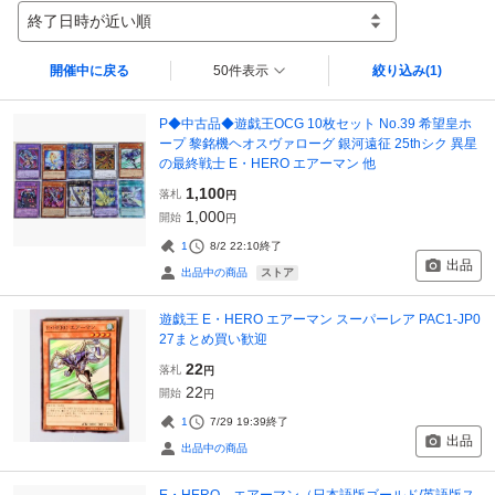
終了日時が近い順
開催中に戻る
50件表示
絞り込み
(1)
P◆中古品◆遊戯王OCG 10枚セット No.39 希望皇ホ
ープ 黎銘機ヘオスヴァローグ 銀河遠征 25thシク 異星
の最終戦士 E・HERO エアーマン 他
1,100
落札
円
1,000
開始
円
1
8/2 22:10
終了
出品
ストア
出品中の商品
遊戯王 E・HERO エアーマン スーパーレア PAC1-JP0
27まとめ買い歓迎
22
落札
円
22
開始
円
1
7/29 19:39
終了
出品
出品中の商品
E・HERO エアーマン（日本語版ゴールド/英語版ス