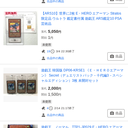
出品中の商品
【ARS10】世界に2枚 E・HERO エアーマン Stratos
送料無料
限定品 ウルトラ 鑑定書付属 遊戯王 ARS鑑定10 PSA
芸術品
5,050
落札
円
1
開始
円
未使用
19
3/4 22:30
終了
出品
出品中の商品
遊戯王 韓国版 DP06-KRSE1 《Ｅ・ＨＥＲＯエアーマ
ン》 Secret（デュエリストパック－十代編3－スペシ
ャルエディション）3枚 未開封セット
2,000
落札
円
1,500
開始
円
未使用
4
2/14 21:17
終了
出品
出品中の商品
遊戯王 ノーマル TTP1-JP029 E・HERO エアーマ