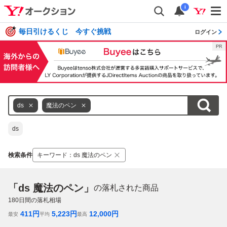
i
毎日引けるくじ 今すぐ挑戦
ログイン
ds
魔法のペン
ds
検索条件
キーワード
：
ds 魔法のペン
「ds 魔法のペン」
の落札された商品
180
日間の落札相場
411
円
5,223
円
12,000
円
最安
平均
最高