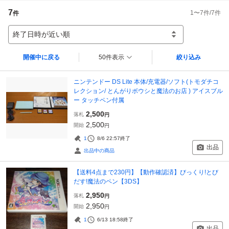
7
1
〜
7
件/
7
件
件
終了日時が近い順
開催中に戻る
50件表示
絞り込み
ニンテンドー DS Lite 本体/充電器/ソフト(トモダチコ
レクション/ とんがりボウシと魔法のお店 ) アイスブル
ー タッチペン付属
2,500
落札
円
2,500
開始
円
1
8/6 22:57
終了
出品
出品中の商品
【送料4点まで230円】【動作確認済】びっくり!とび
だす!魔法のペン【3DS】
2,950
落札
円
2,950
開始
円
1
6/13 18:58
終了
出品