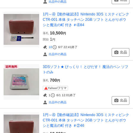
出品中の商品
1円～④【動作確認済】Nintendo 3DS ミスティピンク
CTR-001 本体 タッチペン 2GB ソフト とんがりボウ
シと魔法の町 付き ＃④84
10,500
落札
円
1
開始
円
10
6/7 22:41
終了
出品
出品中の商品
3DSソフト★ びっくり！ とびだす！ 魔法のペン ソフ
送料無料
トのみ
700
落札
円
Yahoo!フリマ
1
6/1 12:01
終了
出品
出品中の商品
1円～④【動作確認済】Nintendo 3DS ミスティピンク
CTR-001 本体 タッチペン 2GB ソフト とんがりボウ
シと魔法の町 付き ＃②46