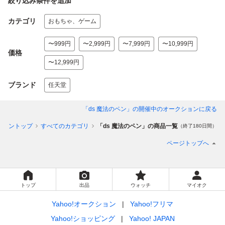
絞り込み条件を追加
カテゴリ
おもちゃ、ゲーム
〜999円
〜2,999円
〜7,999円
〜10,999円
価格
〜12,999円
ブランド
任天堂
「ds 魔法のペン」
の開催中のオークションに戻る
ショントップ
すべてのカテゴリ
「ds 魔法のペン」の商品一覧
（終了180日間）
ページトップへ
トップ
出品
ウォッチ
マイオク
Yahoo!オークション
Yahoo!フリマ
Yahoo!ショッピング
Yahoo! JAPAN