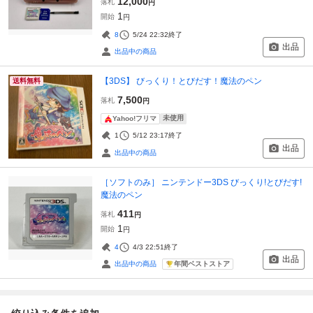
12,000
落札
円
1
開始
円
8
5/24 22:32
終了
出品
出品中の商品
【3DS】 びっくり！とびだす！魔法のペン
送料無料
7,500
落札
円
未使用
Yahoo!フリマ
1
5/12 23:17
終了
出品
出品中の商品
［ソフトのみ］ ニンテンドー3DS びっくり!とびだす!
魔法のペン
411
落札
円
1
開始
円
4
4/3 22:51
終了
出品
年間ベストストア
出品中の商品