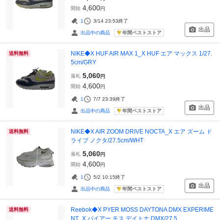
4,600
開始
円
1
3/14 23:53
終了
出品
年間ベストストア
出品中の商品
NIKE◆X HUF AIR MAX 1_X HUF エア マックス 1/27.
送料無料
5cm/GRY
5,060
落札
円
4,600
開始
円
1
7/7 23:39
終了
出品
年間ベストストア
出品中の商品
NIKE◆X AIR ZOOM DRIVE NOCTA_X エア ズーム ド
送料無料
ライブ ノクタ/27.5cm/WHT
5,060
落札
円
4,600
開始
円
1
5/2 10:15
終了
出品
年間ベストストア
出品中の商品
Reebok◆X PYER MOSS DAYTONA DMX EXPERIME
送料無料
NT_X パイアー モス デイトナ DMX/27.5