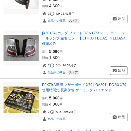
円
4,600
開始
円
1
4/9 22:41
終了
出品
ストア
出品中の商品
[X30+F4] ホンダ フリード DAA-GP3 テールライト テ
ールランプ 左右セット【ICHIKOH D102】※LED点灯
確認済み
5,060
落札
円
1,500
開始
円
7
5/24 20:58
終了
出品
ストア
出品中の商品
P9X79 ASUS マザーボード X79 LGA2011 DDR3 X79
使用時間短 長期保管 ゲーミング ハイエンド
5,060
落札
円
4,960
開始
円
2
5/15 20:57
終了
出品
出品中の商品