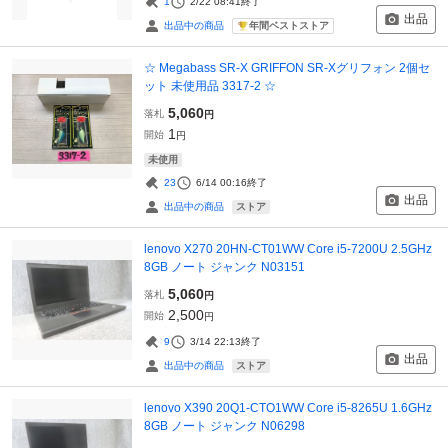
1
2/22 08:41
終了
出品
年間ベストストア
出品中の商品
☆ Megabass SR-X GRIFFON SR-Xグリフォン 2個セ
ット 未使用品 3317-2 ☆
5,060
落札
円
1
開始
円
未使用
23
6/14 00:16
終了
出品
ストア
出品中の商品
lenovo X270 20HN-CT01WW Core i5-7200U 2.5GHz
8GB ノート ジャンク N03151
5,060
落札
円
2,500
開始
円
9
3/14 22:13
終了
出品
ストア
出品中の商品
lenovo X390 20Q1-CTO1WW Core i5-8265U 1.6GHz
8GB ノート ジャンク N06298