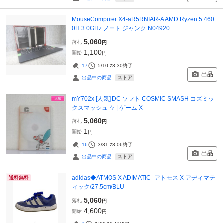
MouseComputer X4-aR5RNIAR-A AMD Ryzen 5 460
0H 3.0GHz ノート ジャンク N04920
5,060
落札
円
1,100
開始
円
17
5/10 23:30
終了
出品
ストア
出品中の商品
mY702x [人気] DC ソフト COSMIC SMASH コズミッ
クスマッシュ ☆ | ゲーム X
5,060
落札
円
1
開始
円
16
3/31 23:06
終了
出品
ストア
出品中の商品
adidas◆ATMOS X ADIMATIC_アトモス X アディマテ
送料無料
ィック/27.5cm/BLU
5,060
落札
円
4,600
開始
円