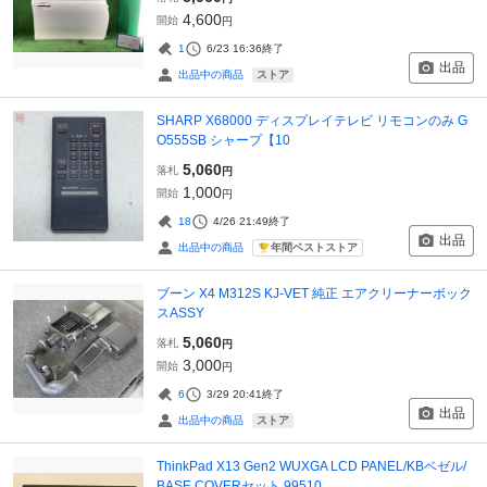
4,600
開始
円
1
6/23 16:36
終了
出品
ストア
出品中の商品
SHARP X68000 ディスプレイテレビ リモコンのみ G
O555SB シャープ【10
5,060
落札
円
1,000
開始
円
18
4/26 21:49
終了
出品
年間ベストストア
出品中の商品
ブーン X4 M312S KJ-VET 純正 エアクリーナーボック
スASSY
5,060
落札
円
3,000
開始
円
6
3/29 20:41
終了
出品
ストア
出品中の商品
ThinkPad X13 Gen2 WUXGA LCD PANEL/KBベゼル/
BASE COVERセット 99510