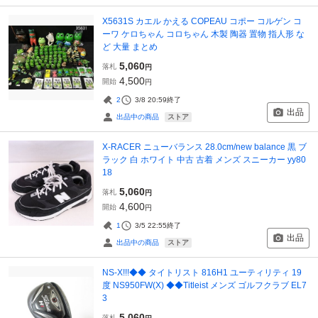
X5631S カエル かえる COPEAU コポー コルゲン コ
ーワ ケロちゃん コロちゃん 木製 陶器 置物 指人形 な
ど 大量 まとめ
5,060
落札
円
4,500
開始
円
2
3/8 20:59
終了
出品
ストア
出品中の商品
X-RACER ニューバランス 28.0cm/new balance 黒 ブ
ラック 白 ホワイト 中古 古着 メンズ スニーカー yy80
18
5,060
落札
円
4,600
開始
円
1
3/5 22:55
終了
出品
ストア
出品中の商品
NS-X!!!◆◆ タイトリスト 816H1 ユーティリティ 19
度 NS950FW(X) ◆◆Titleist メンズ ゴルフクラブ EL7
3
5,060
落札