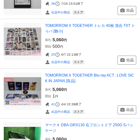
36
7/16 23:01
終了
出品
ストア
出品中の商品
TOMORROW X TOGETHER トレカ 40枚 混合 TXT ト
ゥバ [難小]
5,060
落札
円
500
開始
円
25
6/7 22:13
終了
出品
ストア
出品中の商品
TOMORROW X TOGETHER Blu-ray ACT : LOVE SIC
K IN JAPAN [良品]
5,060
落札
円
1
開始
円
41
4/4 22:38
終了
出品
ストア
出品中の商品
マークＸ DBA-GRX130 右フロントドア 250G Sパッ
ケージ
5,060
落札
円