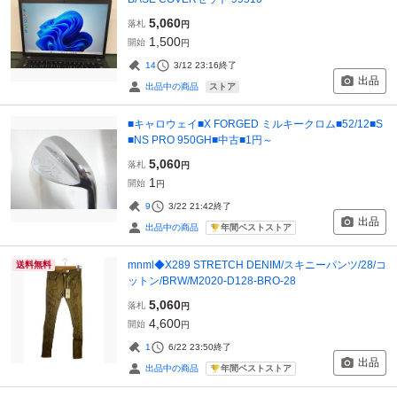
5,060
落札
円
1,500
開始
円
14
3/12 23:16
終了
出品
ストア
出品中の商品
■キャロウェイ■X FORGED ミルキークロム■52/12■S
■NS PRO 950GH■中古■1円～
5,060
落札
円
1
開始
円
9
3/22 21:42
終了
出品
年間ベストストア
出品中の商品
mnml◆X289 STRETCH DENIM/スキニーパンツ/28/コ
送料無料
ットン/BRW/M2020-D128-BRO-28
5,060
落札
円
4,600
開始
円
1
6/22 23:50
終了
出品
年間ベストストア
出品中の商品