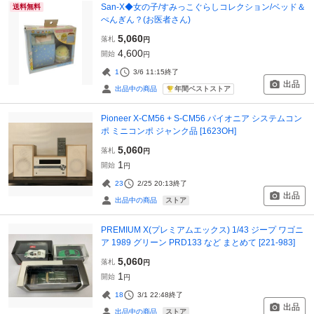
San-X◆女の子/すみっこぐらしコレクション/ベッド＆
送料無料
ぺんぎん？(お医者さん)
5,060
落札
円
4,600
開始
円
1
3/6 11:15
終了
出品
年間ベストストア
出品中の商品
Pioneer X-CM56 + S-CM56 パイオニア システムコン
ポ ミニコンポ ジャンク品 [1623OH]
5,060
落札
円
1
開始
円
23
2/25 20:13
終了
出品
ストア
出品中の商品
PREMIUM X(プレミアムエックス) 1/43 ジープ ワゴニ
ア 1989 グリーン PRD133 など まとめて [221-983]
5,060
落札
円
1
開始
円
18
3/1 22:48
終了
出品
ストア
出品中の商品