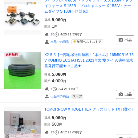
ダイワ バス X 80SH・トライフォース X 153iV・トラ
イフォース S 153B・プロキャスター X 153iV・チー
ムダイワ S 103Hi 他 計6点
5,060
落札
円
1
開始
円
15
4/25 21:55
終了
出品
年間ベストストア
出品中の商品
X2-5-3【一部地域送料無料！1本のみ】165/50R16 75
送料無料
V KUMHO ECSTA HS51 2023年製/夏タイヤ/適格請求
書発行可能★中古品★
5,060
落札
円
4,000
開始
円
7
3/4 21:17
終了
出品
ストア
出品中の商品
TOMORROW X TOGETHER グッズセット TXT [難小]
5,060
落札
円
500
開始
円
17
4/17 23:05
終了