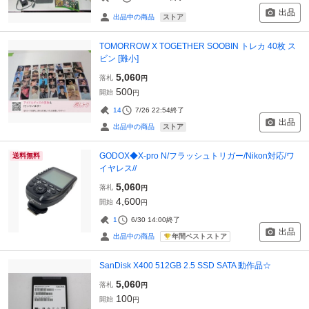
出品
ストア
出品中の商品
TOMORROW X TOGETHER SOOBIN トレカ 40枚 ス
ビン [難小]
5,060
落札
円
500
開始
円
14
7/26 22:54
終了
出品
ストア
出品中の商品
GODOX◆X-pro N/フラッシュトリガー/Nikon対応/ワ
送料無料
イヤレス//
5,060
落札
円
4,600
開始
円
1
6/30 14:00
終了
出品
年間ベストストア
出品中の商品
SanDisk X400 512GB 2.5 SSD SATA 動作品☆
5,060
落札
円
100
開始
円