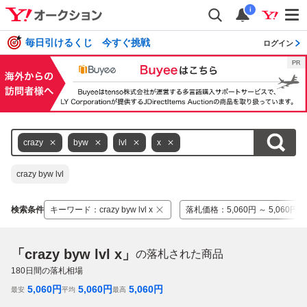
i
毎日引けるくじ 今すぐ挑戦
ログイン
crazy
byw
lvl
x
crazy byw lvl
検索条件
キーワード
：
crazy byw lvl x
落札価格
：
5,060円 ～ 5,060円
「crazy byw lvl x」
の落札された商品
180
日間の落札相場
5,060
円
5,060
円
5,060
円
最安
平均
最高