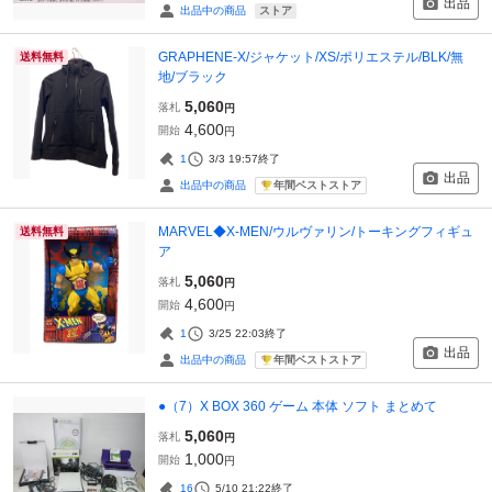
出品
ストア
出品中の商品
GRAPHENE-X/ジャケット/XS/ポリエステル/BLK/無
送料無料
地/ブラック
5,060
落札
円
4,600
開始
円
1
3/3 19:57
終了
出品
年間ベストストア
出品中の商品
MARVEL◆X-MEN/ウルヴァリン/トーキングフィギュ
送料無料
ア
5,060
落札
円
4,600
開始
円
1
3/25 22:03
終了
出品
年間ベストストア
出品中の商品
●（7）X BOX 360 ゲーム 本体 ソフト まとめて
5,060
落札
円
1,000
開始
円
16
5/10 21:22
終了