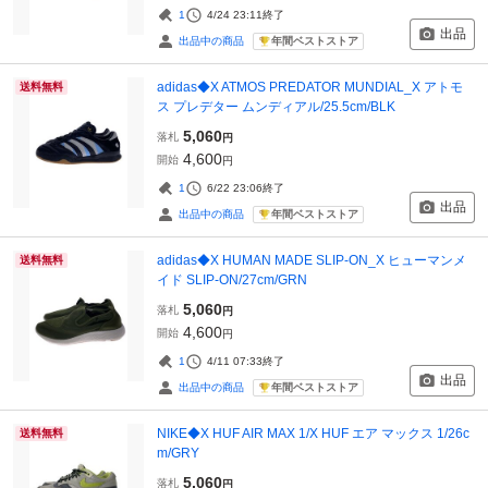
1
4/24 23:11
終了
出品
年間ベストストア
出品中の商品
adidas◆X ATMOS PREDATOR MUNDIAL_X アトモ
送料無料
ス プレデター ムンディアル/25.5cm/BLK
5,060
落札
円
4,600
開始
円
1
6/22 23:06
終了
出品
年間ベストストア
出品中の商品
adidas◆X HUMAN MADE SLIP-ON_X ヒューマンメ
送料無料
イド SLIP-ON/27cm/GRN
5,060
落札
円
4,600
開始
円
1
4/11 07:33
終了
出品
年間ベストストア
出品中の商品
NIKE◆X HUF AIR MAX 1/X HUF エア マックス 1/26c
送料無料
m/GRY
5,060
落札
円