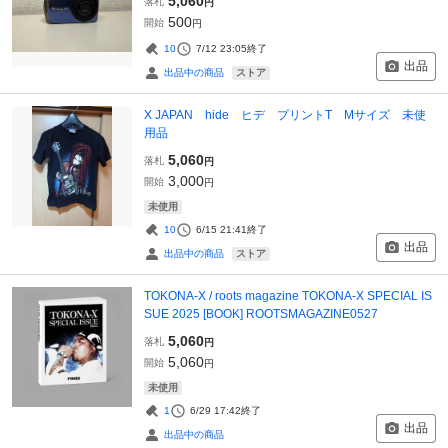
5,060
落札
円
500
開始
円
10
7/12 23:05
終了
出品
ストア
出品中の商品
X JAPAN hide ヒデ プリントT Mサイズ 未使
用品
5,060
落札
円
3,000
開始
円
未使用
10
6/15 21:41
終了
出品
ストア
出品中の商品
TOKONA-X / roots magazine TOKONA-X SPECIAL IS
SUE 2025 [BOOK] ROOTSMAGAZINE0527
5,060
落札
円
5,060
開始
円
未使用
1
6/29 17:42
終了
出品
出品中の商品