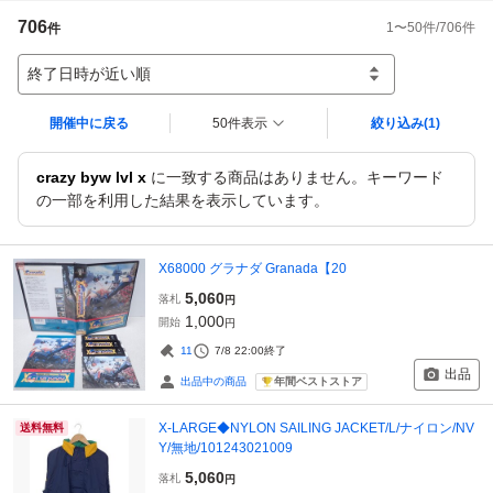
706
1
〜
50
件/
706
件
件
終了日時が近い順
開催中に戻る
50件表示
絞り込み
(1)
crazy byw lvl x
に一致する商品はありません。キーワード
の一部を利用した結果を表示しています。
X68000 グラナダ Granada【20
5,060
落札
円
1,000
開始
円
11
7/8 22:00
終了
出品
年間ベストストア
出品中の商品
X-LARGE◆NYLON SAILING JACKET/L/ナイロン/NV
送料無料
Y/無地/101243021009
5,060
落札
円