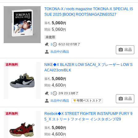
TOKONA-X / roots magazine TOKONA-X SPECIAL IS
SUE 2025 [BOOK] ROOTSMAGAZINE0527
5,060
落札
円
5,060
開始
円
未使用
1
6/12 02:07
終了
出品
出品中の商品
NIKE◆X BLAZER LOW SACAI_X ブレーザー LOW S
送料無料
ACAI/23cm/BLK
5,060
落札
円
4,600
開始
円
1
2/9 23:13
終了
出品
年間ベストストア
出品中の商品
Reebok◆X STREET FIGHTER INSTAPUMP FURY 9
送料無料
5_X ストリートファイター インスタポンプ/29
5,060
落札
円
4,600
開始
円