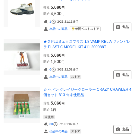
5,060
落札
円
4,600
開始
円
1
2/21 21:11
終了
出品
年間ベストストア
出品中の商品
★ X PLUS エクスプラス 1/8 VAMPIRELIA ヴァンピレ
ラ PLASTIC MODEL KIT 411-200088T
5,060
落札
円
1,500
開始
円
6
3/31 22:53
終了
出品
ストア
出品中の商品
☆ ヘドン クレイジークローラー CRAZY CRAWLER 4
個セット 813 ☆未使用品
5,060
落札
円
1
開始
円
未使用
30
7/5 01:02
終了
出品
ストア
出品中の商品