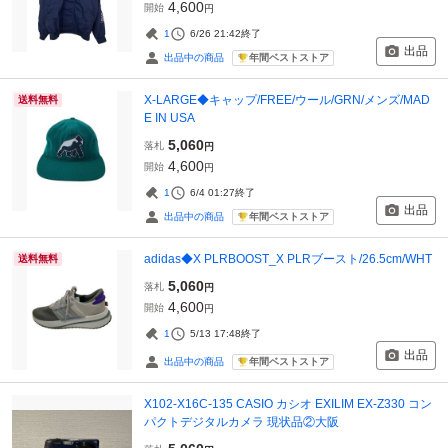
4,600
開始
円
1
6/26 21:42
終了
出品
年間ベストストア
出品中の商品
X-LARGE◆キャップ/FREE/ウール/GRN/メンズ/MAD
送料無料
E IN USA
5,060
落札
円
4,600
開始
円
1
6/4 01:27
終了
出品
年間ベストストア
出品中の商品
adidas◆X PLRBOOST_X PLRブースト/26.5cm/WHT
送料無料
5,060
落札
円
4,600
開始
円
1
5/13 17:48
終了
出品
年間ベストストア
出品中の商品
X102-X16C-135 CASIO カシオ EXILIM EX-Z330 コン
パクトデジタルカメラ 現状品②大阪