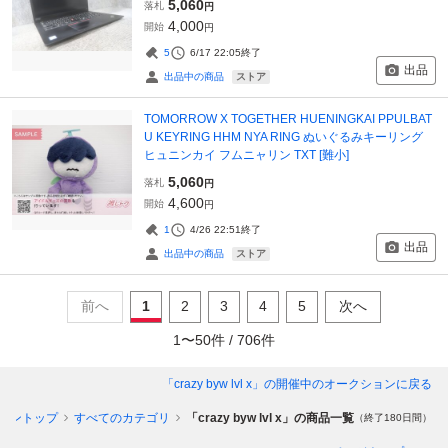
5,060
落札
円
4,000
開始
円
5
6/17 22:05
終了
出品
ストア
出品中の商品
TOMORROW X TOGETHER HUENINGKAI PPULBAT
U KEYRING HHM NYA RING ぬいぐるみキーリング
ヒュニンカイ フムニャリン TXT [難小]
5,060
落札
円
4,600
開始
円
1
4/26 22:51
終了
出品
ストア
出品中の商品
前へ
1
2
3
4
5
次へ
1
〜
50
件 /
706
件
「crazy byw lvl x」
の開催中のオークションに戻る
ョントップ
すべてのカテゴリ
「crazy byw lvl x」の商品一覧
（終了180日間）