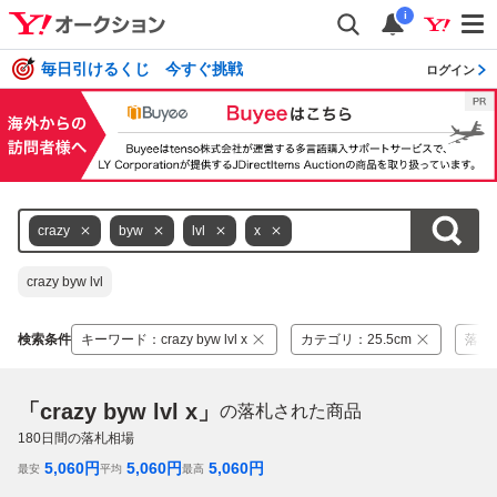
i
毎日引けるくじ 今すぐ挑戦
ログイン
crazy
byw
lvl
x
crazy byw lvl
検索条件
キーワード
：
crazy byw lvl x
カテゴリ
：
25.5cm
落札
「crazy byw lvl x」
の落札された商品
180
日間の落札相場
5,060
円
5,060
円
5,060
円
最安
平均
最高