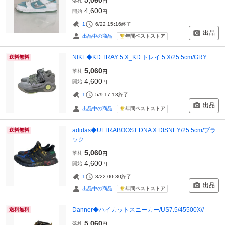
落札
円
4,600
開始
円
1
6/22 15:16
終了
出品
年間ベストストア
出品中の商品
NIKE◆KD TRAY 5 X_KD トレイ 5 X/25.5cm/GRY
送料無料
5,060
落札
円
4,600
開始
円
1
5/9 17:13
終了
出品
年間ベストストア
出品中の商品
adidas◆ULTRABOOST DNA X DISNEY/25.5cm/ブラ
送料無料
ック
5,060
落札
円
4,600
開始
円
1
3/22 00:30
終了
出品
年間ベストストア
出品中の商品
Danner◆ハイカットスニーカー/US7.5/45500X//
送料無料
5,060
落札
円