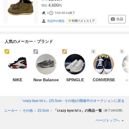
4,600
開始
円
1
7/12 02:11
終了
出品
年間ベストストア
出品中の商品
人気のメーカー・ブランド
1
2
3
4
5
NIKE
New Balance
SPINGLE
CONVERSE
a
「crazy byw lvl x」(25.5cm - その他)
の開催中のオークションに戻る
スニーカー
その他
25.5cm
「crazy byw lvl x」の商品一覧
（終了180日間）
ページトップへ