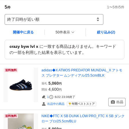
5
1
〜
5
件/
5
件
件
終了日時が近い順
開催中に戻る
50件表示
絞り込み
(2)
crazy byw lvl x
に一致する商品はありません。キーワード
の一部を利用した結果を表示しています。
adidas◆X ATMOS PREDATOR MUNDIAL_X アトモ
送料無料
ス プレデター ムンディアル/25.5cm/BLK
5,060
落札
円
4,600
開始
円
1
6/22 23:06
終了
出品
年間ベストストア
出品中の商品
NIKE◆FTC X SB DUNK LOW PRO_FTC X SB ダンク
送料無料
ロー プロ/25.5cm/BLU
5,060