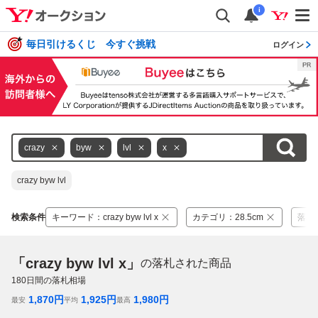
i
毎日引けるくじ 今すぐ挑戦
ログイン
crazy
byw
lvl
x
crazy byw lvl
検索条件
キーワード
：
crazy byw lvl x
カテゴリ
：
28.5cm
落札
「crazy byw lvl x」
の落札された商品
180
日間の落札相場
1,870
円
1,925
円
1,980
円
最安
平均
最高