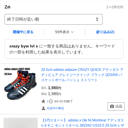
2
1
〜
2
件/
2
件
件
終了日時が近い順
開催中に戻る
50件表示
絞り込み
(2)
crazy byw lvl x
に一致する商品はありません。キーワード
の一部を利用した結果を表示しています。
28.5cm adidas adipure CRAZY QUICK アディダス ア
ディピュア クレイジークイック ブラック Q33456 バ
スケットボール バッシュ ストリート
1,980
落札
円
1,980
開始
円
1
3/4 22:53
終了
出品
出品中の商品
【1円スタート】 adidas x Oki Ni Montreal アディダス
x オキニ モントリオール 382042 US10.5 28.5cm レザ