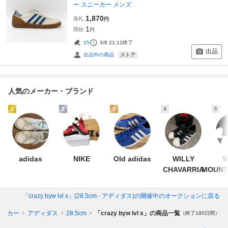
ー スニーカー メンズ
1,870
落札
円
1
開始
円
25
3/8 21:12
終了
出品
ストア
出品中の商品
人気のメーカー・ブランド
1
2
3
4
5
adidas
NIKE
Old adidas
WILLY
W
CHAVARRIA
MOUNT
「crazy byw lvl x」(28.5cm - アディダス)
の開催中のオークションに戻る
ニーカー
アディダス
28.5cm
「crazy byw lvl x」の商品一覧
（終了180日間）