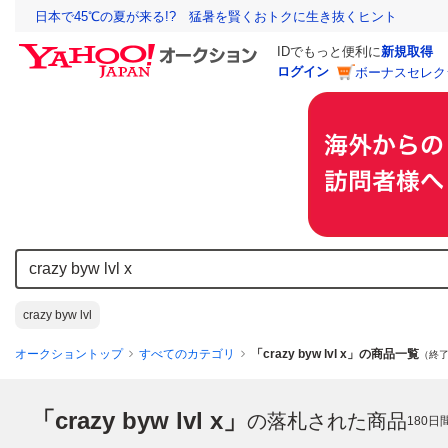
日本で45℃の夏が来る!? 猛暑を賢くおトクに生き抜くヒント
IDでもっと便利に
新規取得
ログイン
ボーナスセレク
crazy byw lvl
オークショントップ
すべてのカテゴリ
「crazy byw lvl x」の商品一覧
（終了
「crazy byw lvl x」
の落札された商品
180
日