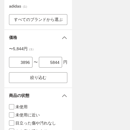
adidas
（
1
）
すべてのブランドから選ぶ
価格
〜
5,844
円
（
1
）
〜
円
絞り込む
商品の状態
未使用
未使用に近い
目立った傷や汚れなし