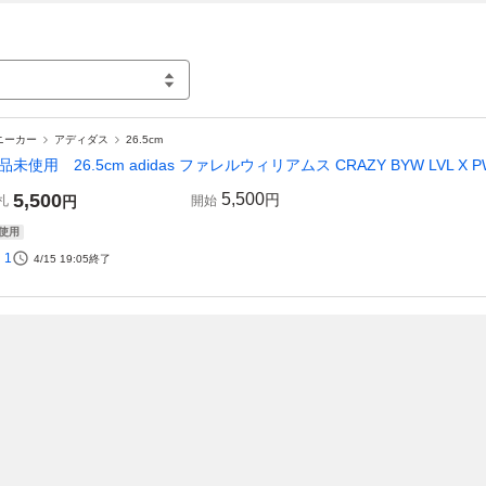
ニーカー
アディダス
26.5cm
品未使用 26.5cm adidas ファレルウィリアムス CRAZY BYW LVL X
5,500
5,500
円
札
円
開始
使用
1
4/15 19:05
終了