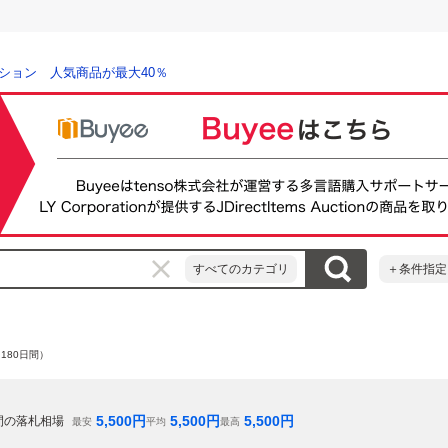
ション 人気商品が最大40％
すべてのカテゴリ
＋条件指定
180日間）
5,500
円
5,500
円
5,500
円
間の落札相場
最安
平均
最高