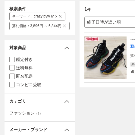
検索条件
1
件
キーワード
：
crazy byw lvl x
終了日時が近い順
落札価格
：
3,896円 ～ 5,844円
ス
送料無料
新
対象商品
落
鑑定付き
未
送料無料
匿名配送
コンビニ受取
カテゴリ
ファッション
（
1
）
メーカー・ブランド