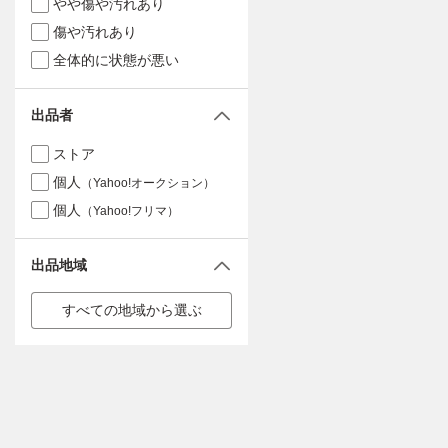
やや傷や汚れあり
傷や汚れあり
全体的に状態が悪い
出品者
ストア
個人
（Yahoo!オークション）
個人
（Yahoo!フリマ）
出品地域
すべての地域から選ぶ