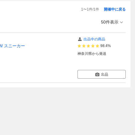
1
〜
1
件/
1
件
開催中に戻る
50件表示
出品中の商品
 PW スニーカー
98.4%
神奈川県
から発送
出品