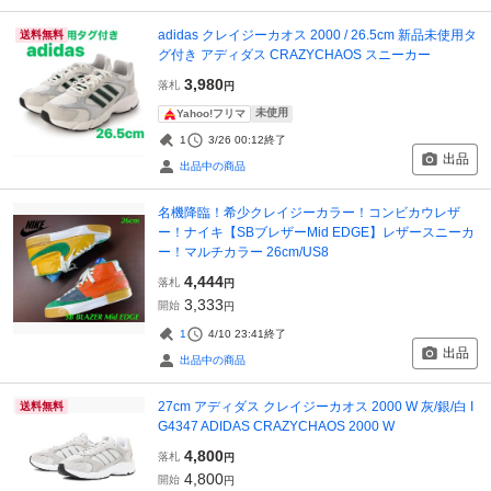
adidas クレイジーカオス 2000 / 26.5cm 新品未使用タ
送料無料
グ付き アディダス CRAZYCHAOS スニーカー
3,980
落札
円
未使用
Yahoo!フリマ
1
3/26 00:12
終了
出品
出品中の商品
名機降臨！希少クレイジーカラー！コンビカウレザ
ー！ナイキ【SBブレザーMid EDGE】レザースニーカ
ー！マルチカラー 26cm/US8
4,444
落札
円
3,333
開始
円
1
4/10 23:41
終了
出品
出品中の商品
27cm アディダス クレイジーカオス 2000 W 灰/銀/白 I
送料無料
G4347 ADIDAS CRAZYCHAOS 2000 W
4,800
落札
円
4,800
開始
円