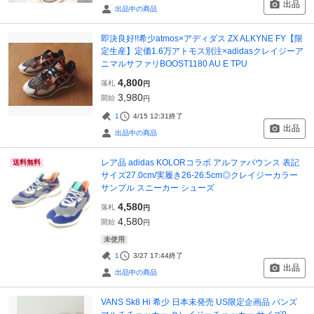
出品
出品中の商品
即決良好!!希少atmos×アディダス ZX ALKYNE FY【限
定生産】定価1.6万アトモス別注×adidasクレイジーア
ニマルサファリBOOST1180 AU E TPU
4,800
落札
円
3,980
開始
円
1
4/15 12:31
終了
出品
出品中の商品
レア品 adidas KOLORコラボ アルファバウンス 表記
送料無料
サイズ27.0cm/実履き26-26.5cm◎クレイジーカラー
サンプル スニーカー シューズ
4,580
落札
円
4,580
開始
円
未使用
1
3/27 17:44
終了
出品
出品中の商品
VANS Sk8 Hi 希少 日本未発売 US限定企画品 バンズ