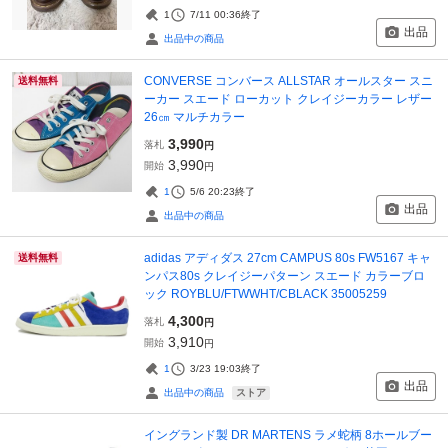
1
7/11 00:36
終了
出品
出品中の商品
CONVERSE コンバース ALLSTAR オールスター スニ
送料無料
ーカー スエード ローカット クレイジーカラー レザー
26㎝ マルチカラー
3,990
落札
円
3,990
開始
円
1
5/6 20:23
終了
出品
出品中の商品
adidas アディダス 27cm CAMPUS 80s FW5167 キャ
送料無料
ンパス80s クレイジーパターン スエード カラーブロ
ック ROYBLU/FTWWHT/CBLACK 35005259
4,300
落札
円
3,910
開始
円
1
3/23 19:03
終了
出品
ストア
出品中の商品
イングランド製 DR MARTENS ラメ蛇柄 8ホールブー