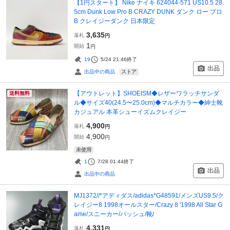
【1円スタート】 Nike ナイキ 624044-571 US10.5 28.
5cm Dunk Low Pro B CRAZY DUNK ダンク ロー プロ
B クレイジーダンク 日本限定
3,635
落札
円
1
開始
円
19
5/24 21:46
終了
出品
ストア
出品中の商品
【アウトレット】SHOEISM◆レザーワラッチサンダ
送料無料
ル◆サイズ40(24.5〜25.0cm)◆マルチカラー◆紳士靴
カジュアル 本革シューイズムクレイジー
4,900
落札
円
4,900
開始
円
未使用
1
7/28 01:44
終了
出品
出品中の商品
MJ1372//*アディダス/adidas*G48591/メンズUS9.5/ク
レイジー8 1998オールスター/Crazy 8 '1998 All Star G
ame/スニーカー/バッシュ/靴/
4,331
落札
円