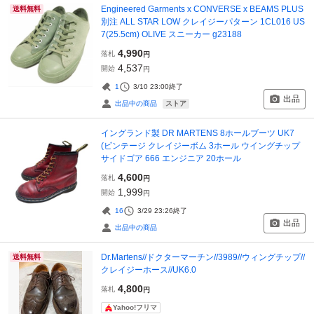
Engineered Garments x CONVERSE x BEAMS PLUS
送料無料
別注 ALL STAR LOW クレイジーパターン 1CL016 US
7(25.5cm) OLIVE スニーカー g23188
4,990
落札
円
4,537
開始
円
1
3/10 23:00
終了
出品
ストア
出品中の商品
イングランド製 DR MARTENS 8ホールブーツ UK7
(ビンテージ クレイジーボム 3ホール ウイングチップ
サイドゴア 666 エンジニア 20ホール
4,600
落札
円
1,999
開始
円
16
3/29 23:26
終了
出品
出品中の商品
Dr.Martens//ドクターマーチン//3989//ウィングチップ//
送料無料
クレイジーホース//UK6.0
4,800
落札
円
Yahoo!フリマ