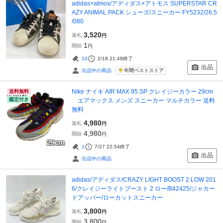
adidas×atmos/アディダス×アトモス SUPERSTAR CR
AZY ANIMAL PACK シューズ/スニーカー FY5232/26.5
/080
3,520
落札
円
1
開始
円
10
2/18 21:48
終了
出品
年間ベストストア
出品中の商品
Nike ナイキ AIR MAX 95 SP クレイジーカラー 29cm
送料無料
鑑定付き
エアマックス メンズ スニーカー マルチカラー 送料
無料
4,980
落札
円
4,980
開始
円
1
7/27 22:54
終了
出品
出品中の商品
adidas/アディダス/CRAZY LIGHT BOOST 2 LOW 201
6/クレイジーライトブースト 2 ロー/B42425/ジャカー
ドアッパー/ローカットスニーカー
3,800
落札
円
3,800
開始
円