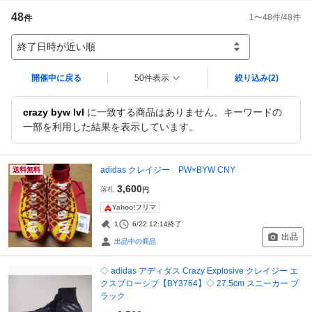
48
1
〜
48
件/
48
件
件
終了日時が近い順
開催中に戻る
50件表示
絞り込み
(2)
crazy byw lvl
に一致する商品はありません。キーワードの
一部を利用した結果を表示しています。
adidas クレイジー PW×BYW CNY
送料無料
3,600
落札
円
Yahoo!フリマ
1
6/22 12:14
終了
出品
出品中の商品
◇ adidas アディダス Crazy Explosive クレイジー エ
クスプローシブ【BY3764】◇ 27.5cm スニーカー ブ
ラック