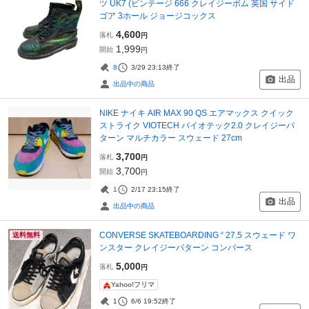
ツ UK7 (ビンテージ 666 クレイジーボム 英国 サイド
ゴア 3ホール ジョージコックス
4,600
落札
円
1,999
開始
円
8
3/29 23:13
終了
出品
出品中の商品
NIKE ナイキ AIR MAX 90 QS エアマックス クイック
ストライク VIOTECH バイオテック2.0 クレイジーパ
ターン マルチカラー スウェード 27cm
3,700
落札
円
3,700
開始
円
1
2/17 23:15
終了
出品
出品中の商品
CONVERSE SKATEBOARDING “ 27.5 スウェード ワ
送料無料
ンスター クレイジーパターン コンバース
5,000
落札
円
Yahoo!フリマ
1
6/6 19:52
終了