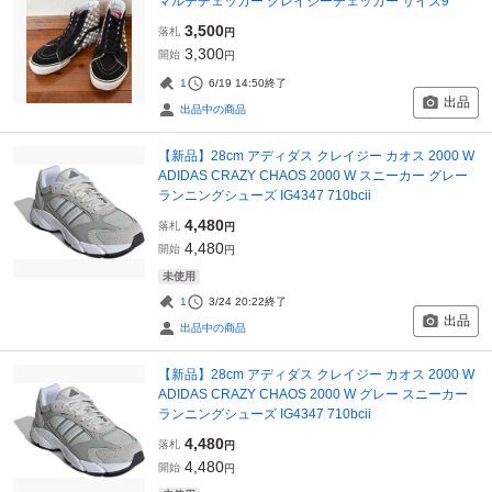
マルチチェッカー クレイジーチェッカー サイズ9
3,500
落札
円
3,300
開始
円
1
6/19 14:50
終了
出品
出品中の商品
【新品】28cm アディダス クレイジー カオス 2000 W
ADIDAS CRAZY CHAOS 2000 W スニーカー グレー
ランニングシューズ IG4347 710bcii
4,480
落札
円
4,480
開始
円
未使用
1
3/24 20:22
終了
出品
出品中の商品
【新品】28cm アディダス クレイジー カオス 2000 W
ADIDAS CRAZY CHAOS 2000 W グレー スニーカー
ランニングシューズ IG4347 710bcii
4,480
落札
円
4,480
開始
円