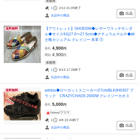
未使用
1
2/12 21:05
終了
出品
出品中の商品
【アウトレット】SHOEISM◆レザーワラッチサンダ
送料無料
ル◆サイズ43(27.0〜27.5cm)◆ナチュラルマルチ◆紳
士靴カジュアル クレイジー 本革 ①
4,900
落札
円
4,900
開始
円
未使用
1
6/13 17:28
終了
出品
出品中の商品
adidas◆ローカットスニーカー/27cm/BLK/IH0307 ブ
送料無料
ラック CRAZYCHAOS 2000W クレイジーカオス
5,000
落札
円
Yahoo!フリマ
1
4/6 22:24
終了
出品
出品中の商品