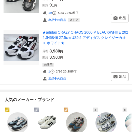
91
開始
円
19
5/24 22:53
終了
出品
ストア
出品中の商品
★adidas CRAZY CHAOS 2000 M BLACK/WHITE 202
4 JH6846 27.5cm US9.5 アディダス クレイジーカオ
ス ホワイト★
3,980
落札
円
3,980
開始
円
未使用
1
2/16 20:28
終了
出品
出品中の商品
人気のメーカー・ブランド
1
2
3
4
5