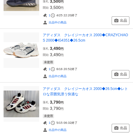
3,500
落札
円
3,500
開始
円
1
4/25 22:20
終了
出品
出品中の商品
アディダス クレイジーカオス 2000◆CRAZYCHAO
S 2000◆IG4351◆26.5cm
3,490
落札
円
3,490
開始
円
未使用
1
6/16 20:52
終了
出品
出品中の商品
アディダス クレイジーカオス 2000◆26.5cm◆レト
ロな雰囲気漂う快適な
3,790
落札
円
3,790
開始
円
未使用
1
5/15 06:32
終了
出品
出品中の商品