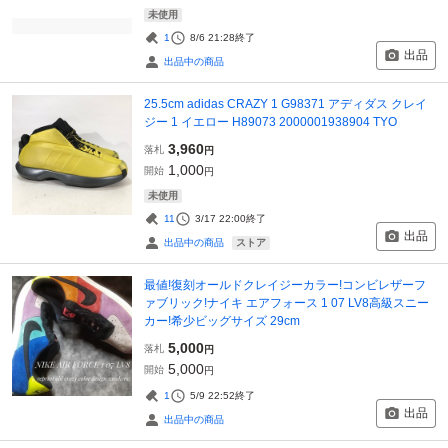
未使用
1
8/6 21:28
終了
出品
出品中の商品
25.5cm adidas CRAZY 1 G98371 アディダス クレイ
ジー 1 イエロー H89073 2000001938904 TYO
3,960
落札
円
1,000
開始
円
未使用
11
3/17 22:00
終了
出品
ストア
出品中の商品
最値!復刻オールドクレイジーカラー!コンビレザーフ
ァブリック!ナイキ エアフォース 1 07 LV8高級スニー
カー!希少ビッグサイズ 29cm
5,000
落札
円
5,000
開始
円
1
5/9 22:52
終了
出品
出品中の商品