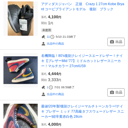
アディダスジャパン 正規 Crazy 1 27cm Kobe Brya
nt コービブライアントモデル 復刻 ブラック
4,100
落札
円
1
開始
円
未使用
11
5/10 21:33
終了
出品
出品中の商品
名機降臨！80's復刻クレイジースエードレザー！ナイ
キ【ブレザーMid '77】ミドルカットレザースニーカ
ー！マルチカラー 27cm/US9
4,444
落札
円
3,333
開始
円
1
7/31 06:59
終了
出品
出品中の商品
最値!20年製!復刻クレイジーマルチトーンカラー!ナイ
キ ブレザー ミッド 77高級タフスウェードレザー スニ
ーカー!紺辛黄赤白色 28cm
4,000
落札
円