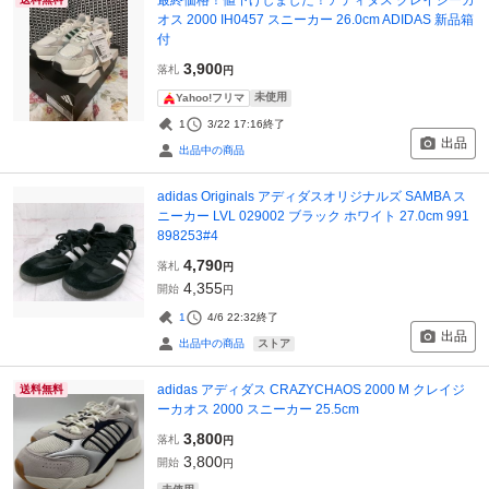
オス 2000 IH0457 スニーカー 26.0cm ADIDAS 新品箱
付
3,900
落札
円
未使用
Yahoo!フリマ
1
3/22 17:16
終了
出品
出品中の商品
adidas Originals アディダスオリジナルズ SAMBA ス
ニーカー LVL 029002 ブラック ホワイト 27.0cm 991
898253#4
4,790
落札
円
4,355
開始
円
1
4/6 22:32
終了
出品
ストア
出品中の商品
adidas アディダス CRAZYCHAOS 2000 M クレイジ
送料無料
ーカオス 2000 スニーカー 25.5cm
3,800
落札
円
3,800
開始
円