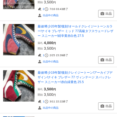
3,500
開始
円
2
7/16 03:43
終了
出品
出品中の商品
最値!希少20年製!復刻!オールドクレイジートーンカラ
ー!ナイキ ブレザー ミッド 77高級タフスウェードレザ
ー スニーカー!紺辛黄赤白色 27.5
4,000
落札
円
3,500
開始
円
1
2/25 15:39
終了
出品
出品中の商品
最値!希少19年製!復刻クレイジートーン!アーカイブデ
ザイン!ナイキ ブレザー 77 ヴィンテージ ヌバックレ
ザー スニーカー!赤白緑黄色 25.5
3,500
落札
円
3,500
開始
円
1
3/11 22:22
終了
出品
出品中の商品