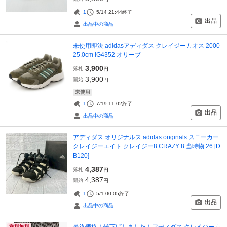
1
5/14 21:44
終了
出品
出品中の商品
未使用即決 adidasアディダス クレイジーカオス 2000
25.0cm IG4352 オリーブ
3,900
落札
円
3,900
開始
円
未使用
1
7/19 11:02
終了
出品
出品中の商品
アディダス オリジナルス adidas originals スニーカー
クレイジーエイト クレイジー8 CRAZY 8 当時物 26 [D
B120]
4,387
落札
円
4,387
開始
円
1
5/1 00:05
終了
出品
出品中の商品
最終価格！値下げしました！アディダス クレイジーカ
送料無料