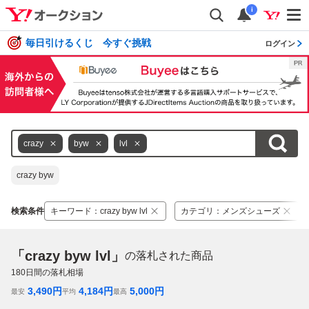
i
毎日引けるくじ 今すぐ挑戦
ログイン
crazy
byw
lvl
crazy byw
検索条件
キーワード
：
crazy byw lvl
カテゴリ
：
メンズシューズ
「crazy byw lvl」
の落札された商品
180
日間の落札相場
3,490
円
4,184
円
5,000
円
最安
平均
最高