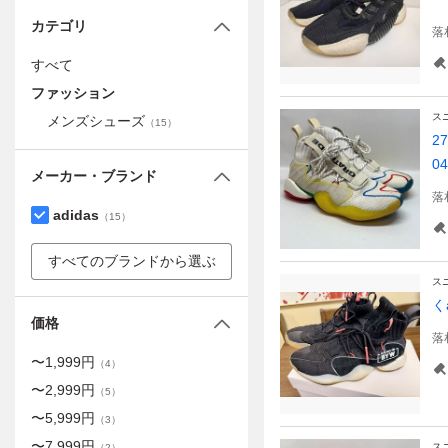
カテゴリ
落
すべて
ファッション
ス
メンズシューズ
（
15
）
2
0
メーカー・ブランド
落
adidas
（
15
）
すべてのブランドから選ぶ
ス
く
価格
落
〜
1,999
円
（
4
）
〜
2,999
円
（
5
）
〜
5,999
円
（
3
）
〜
7,999
円
ス
（
2
）