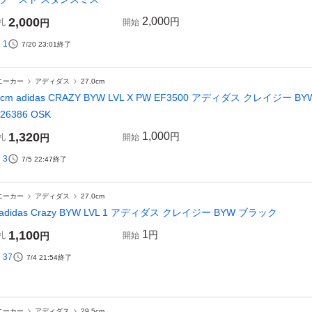
2,000
2,000
円
札
円
開始
1
7/20 23:01
終了
ニーカー
アディダス
27.0cm
7cm adidas CRAZY BYW LVL X PW EF3500 アディダス クレイジー BYW
426386 OSK
1,320
1,000
円
札
円
開始
3
7/5 22:47
終了
ニーカー
アディダス
27.0cm
adidas Crazy BYW LVL 1 アディダス クレイジー BYW ブラック
1,100
1
円
札
円
開始
37
7/4 21:54
終了
ニーカー
アディダス
29.5cm