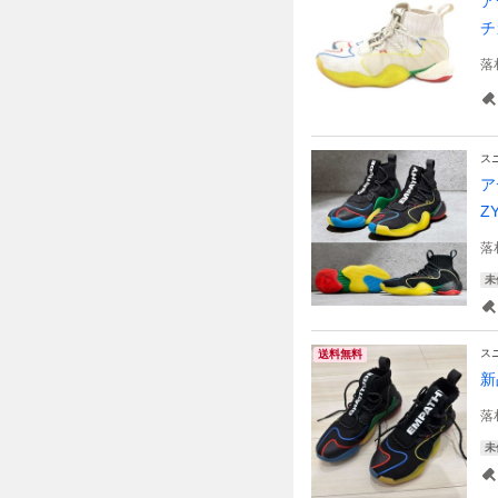
ア
チ
落
ス
ア
Z
落
未
ス
送料無料
新
落
未