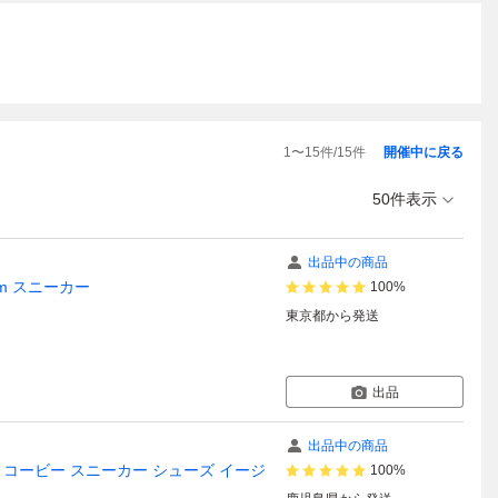
1
〜
15
件/
15
件
開催中に戻る
50件表示
出品中の商品
5cm スニーカー
100%
東京都
から発送
出品
出品中の商品
レイジー コービー スニーカー シューズ イージ
100%