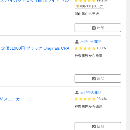
ューズ ハイカット 27cm 白 ホワイト マル
99.2%
年間ベストストア
岡山県
から発送
出品
出品中の商品
31900円 ブラック Originals CRA
100%
神奈川県
から発送
出品
出品中の商品
 PW スニーカー
98.4%
神奈川県
から発送
出品