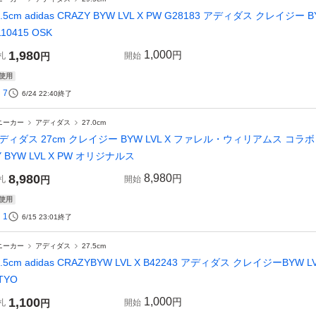
9.5cm adidas CRAZY BYW LVL X PW G28183 アディダス クレイジー
110415 OSK
1,980
1,000
円
札
円
開始
使用
7
6/24 22:40
終了
ニーカー
アディダス
27.0cm
ディダス 27cm クレイジー BYW LVL X ファレル・ウィリアムス コラボ 定価3
Y BYW LVL X PW オリジナルス
8,980
8,980
円
札
円
開始
使用
1
6/15 23:01
終了
ニーカー
アディダス
27.5cm
7.5cm adidas CRAZYBYW LVL X B42243 アディダス クレイジーBYW LV
 TYO
1,100
1,000
円
札
円
開始