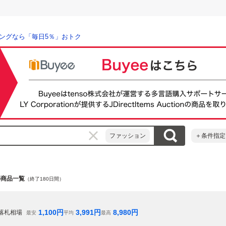
ングなら「毎日5％」おトク
ファッション
＋条件指定
l」の商品一覧
（終了180日間）
1,100
円
3,991
円
8,980
円
落札相場
最安
平均
最高