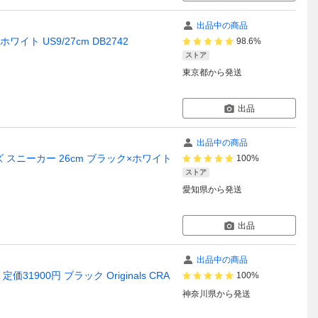
出品中の商品
ワイト US9/27cm DB2742
98.6%
ストア
東京都
から発送
出品
出品中の商品
244 メンズ スニーカー 26cm ブラック×ホワイト
100%
ストア
愛知県
から発送
出品
出品中の商品
31900円 ブラック Originals CRA
100%
神奈川県
から発送