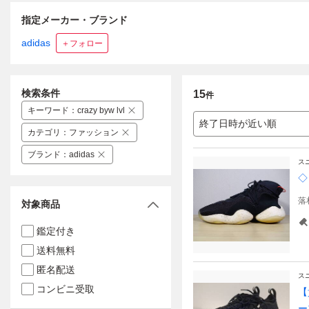
指定メーカー・ブランド
adidas
＋フォロー
検索条件
15
件
キーワード
：
crazy byw lvl
終了日時が近い順
カテゴリ
：
ファッション
ブランド
：
adidas
ス
◇
落
対象商品
鑑定付き
送料無料
匿名配送
ス
コンビニ受取
【
ー