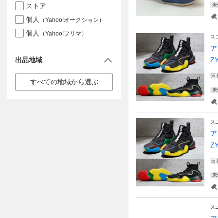
ストア
未
個人
（Yahoo!オークション）
個人
（Yahoo!フリマ）
ス
ア
出品地域
Z
落
すべての地域から選ぶ
未
ス
ア
Z
落
未
ス