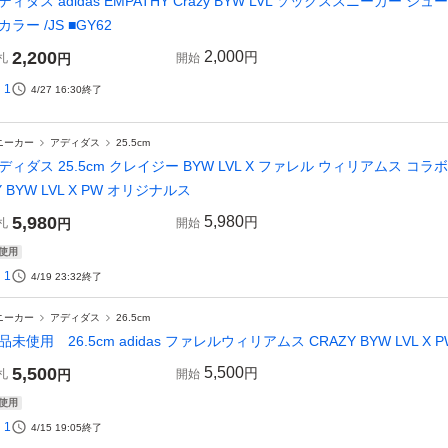
ディダス adidas EMPATHY Crazy BYW LVL ソックススニーカー シ
カラー /JS ■GY62
2,200
2,000
円
札
円
開始
1
4/27 16:30
終了
ニーカー
アディダス
25.5cm
ディダス 25.5cm クレイジー BYW LVL X ファレル ウィリアムス コラボ 定価
Y BYW LVL X PW オリジナルス
5,980
5,980
円
札
円
開始
使用
1
4/19 23:32
終了
ニーカー
アディダス
26.5cm
品未使用 26.5cm adidas ファレルウィリアムス CRAZY BYW LVL X
5,500
5,500
円
札
円
開始
使用
1
4/15 19:05
終了