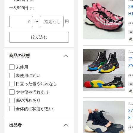
2
〜
8,999
円
（
1
）
H
〜
円
落
未
絞り込む
ス
商品の状態
ア
Z
未使用
未使用に近い
落
目立った傷や汚れなし
未
やや傷や汚れあり
傷や汚れあり
ス
全体的に状態が悪い
2
8
出品者
落