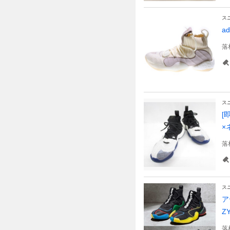
ス
a
落
ス
[
×
落
ス
ア
Z
落