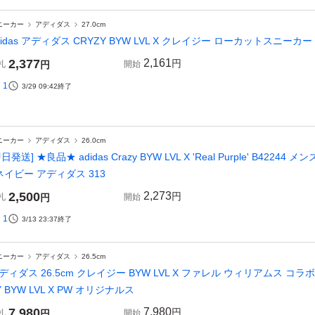
ニーカー
アディダス
27.0cm
didas アディダス CRYZY BYW LVL X クレイジー ローカットスニーカー ホ
2,377
2,161
円
札
円
開始
1
3/29 09:42
終了
ニーカー
アディダス
26.0cm
即日発送] ★良品★ adidas Crazy BYW LVL X 'Real Purple' B42
ネイビー アディダス 313
2,500
2,273
円
札
円
開始
1
3/13 23:37
終了
ニーカー
アディダス
26.5cm
ディダス 26.5cm クレイジー BYW LVL X ファレル ウィリアムス コラボ 定価
Y BYW LVL X PW オリジナルス
7,980
7,980
円
札
円
開始