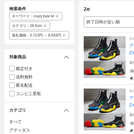
検索条件
2
件
キーワード
：
crazy byw lvl
終了日時が近い順
カテゴリ
：
26.5cm
落札価格
：
5,723円 ～ 8,583円
ス
ア
Z
対象商品
落
鑑定付き
未
送料無料
匿名配送
ス
コンビニ受取
ア
Z
カテゴリ
落
すべて
未
アディダス