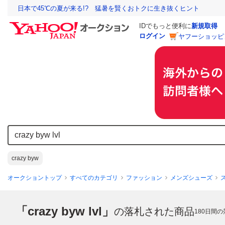
日本で45℃の夏が来る!? 猛暑を賢くおトクに生き抜くヒント
IDでもっと便利に
新規取得
ログイン
ヤフーショッピ
crazy byw
オークショントップ
すべてのカテゴリ
ファッション
メンズシューズ
「crazy byw lvl」
の落札された商品
180
日間の