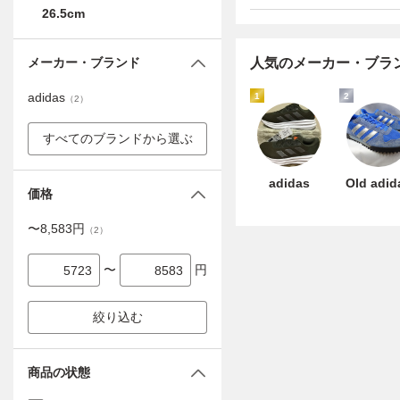
26.5cm
メーカー・ブランド
人気のメーカー・ブラ
adidas
1
2
（
2
）
すべてのブランドから選ぶ
adidas
Old adid
価格
〜
8,583
円
（
2
）
〜
円
絞り込む
商品の状態