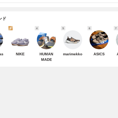
ンド
3
4
5
6
7
as
NIKE
HUMAN
marimekko
ASICS
MADE