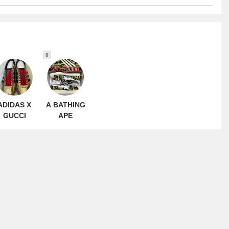
8
ADIDAS X
A BATHING
GUCCI
APE