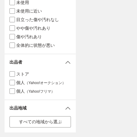
未使用
未使用に近い
目立った傷や汚れなし
やや傷や汚れあり
傷や汚れあり
全体的に状態が悪い
出品者
ストア
個人
（Yahoo!オークション）
個人
（Yahoo!フリマ）
出品地域
すべての地域から選ぶ