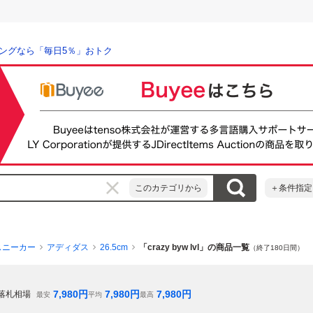
ングなら「毎日5％」おトク
このカテゴリから
＋条件指定
スニーカー
アディダス
26.5cm
「crazy byw lvl」の商品一覧
（終了180日間）
7,980
円
7,980
円
7,980
円
落札相場
最安
平均
最高