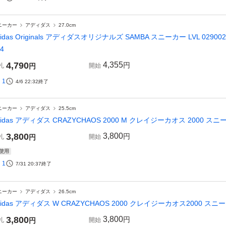
ニーカー
アディダス
27.0cm
didas Originals アディダスオリジナルズ SAMBA スニーカー LVL 02900
4
4,790
4,355
円
札
円
開始
1
4/6 22:32
終了
ニーカー
アディダス
25.5cm
didas アディダス CRAZYCHAOS 2000 M クレイジーカオス 2000 スニー
3,800
3,800
円
札
円
開始
使用
1
7/31 20:37
終了
ニーカー
アディダス
26.5cm
didas アディダス W CRAZYCHAOS 2000 クレイジーカオス2000 スニー
3,800
3,800
円
札
円
開始