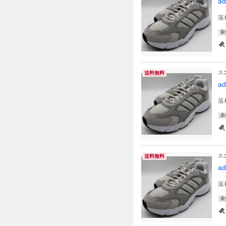
a
落
未
ス
送料無料
a
落
未
ス
送料無料
a
落
未