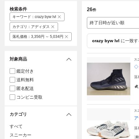
検索条件
26
件
キーワード
：
crazy byw lvl
終了日時が近い順
カテゴリ
：
アディダス
落札価格
：
3,356円 ～ 5,034円
crazy byw lvl
に一致す
対象商品
ス
◇
鑑定付き
落
送料無料
匿名配送
コンビニ受取
ス
カテゴリ
ア
すべて
落
スニーカー
未