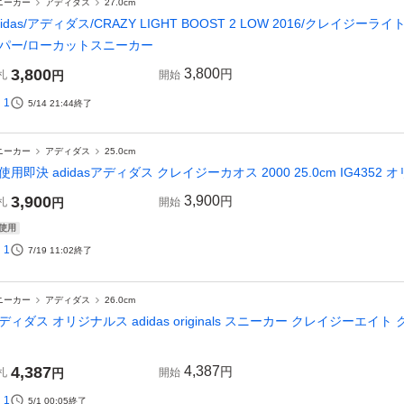
ニーカー
アディダス
27.0cm
didas/アディダス/CRAZY LIGHT BOOST 2 LOW 2016/クレイジー
パー/ローカットスニーカー
3,800
3,800
円
札
円
開始
1
5/14 21:44
終了
ニーカー
アディダス
25.0cm
使用即決 adidasアディダス クレイジーカオス 2000 25.0cm IG4352 
3,900
3,900
円
札
円
開始
使用
1
7/19 11:02
終了
ニーカー
アディダス
26.0cm
ディダス オリジナルス adidas originals スニーカー クレイジーエイト クレ
4,387
4,387
円
札
円
開始
1
5/1 00:05
終了