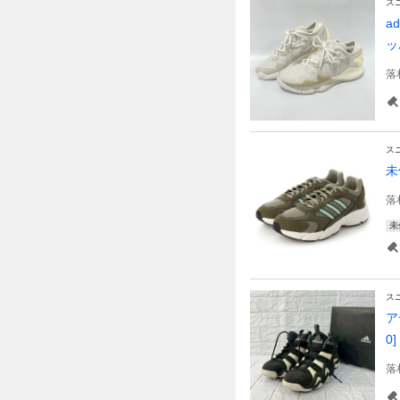
ス
a
ッ
落
ス
未
落
未
ス
ア
0]
落