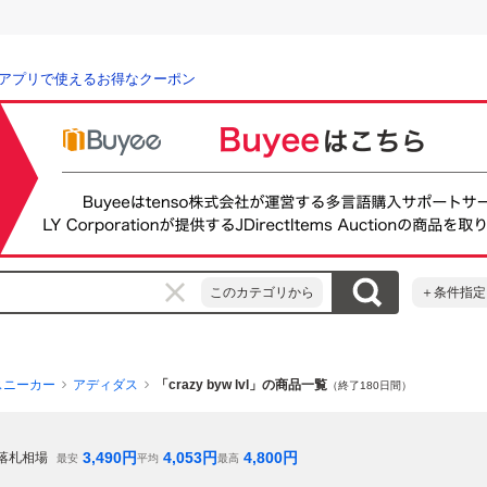
アプリで使えるお得なクーポン
このカテゴリから
＋条件指定
スニーカー
アディダス
「crazy byw lvl」の商品一覧
（終了180日間）
3,490
円
4,053
円
4,800
円
落札相場
最安
平均
最高