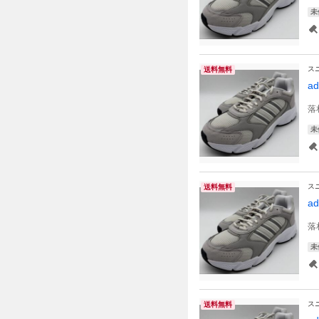
未
ス
送料無料
a
落
未
ス
送料無料
a
落
未
ス
送料無料