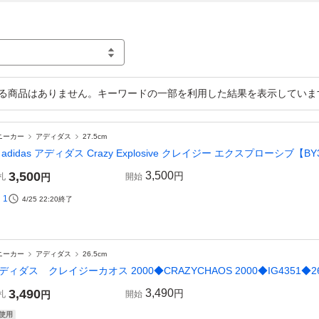
る商品はありません。キーワードの一部を利用した結果を表示していま
ニーカー
アディダス
27.5cm
 adidas アディダス Crazy Explosive クレイジー エクスプローシブ【B
3,500
3,500
円
札
円
開始
1
4/25 22:20
終了
ニーカー
アディダス
26.5cm
ディダス クレイジーカオス 2000◆CRAZYCHAOS 2000◆IG4351◆26
3,490
3,490
円
札
円
開始
使用