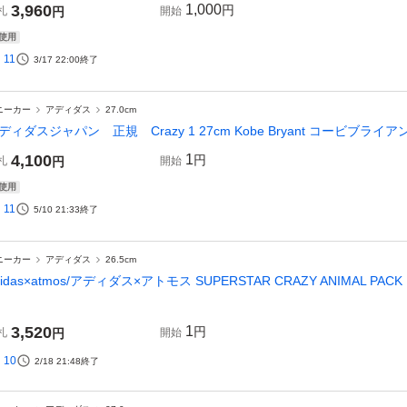
3,960
1,000
円
札
円
開始
使用
11
3/17 22:00
終了
ニーカー
アディダス
27.0cm
ディダスジャパン 正規 Crazy 1 27cm Kobe Bryant コービブ
4,100
1
円
札
円
開始
使用
11
5/10 21:33
終了
ニーカー
アディダス
26.5cm
didas×atmos/アディダス×アトモス SUPERSTAR CRAZY ANIMAL PACK
3,520
1
円
札
円
開始
10
2/18 21:48
終了