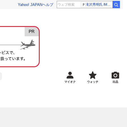
Yahoo! JAPAN
ヘルプ
滝沢秀明氏 IMPACT26
マイオク
ウォッチ
出品