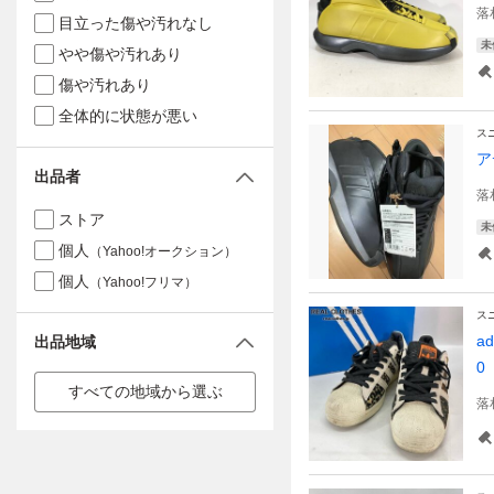
落
目立った傷や汚れなし
未
やや傷や汚れあり
傷や汚れあり
全体的に状態が悪い
ス
ア
出品者
落
ストア
未
個人
（Yahoo!オークション）
個人
（Yahoo!フリマ）
ス
a
出品地域
0
すべての地域から選ぶ
落