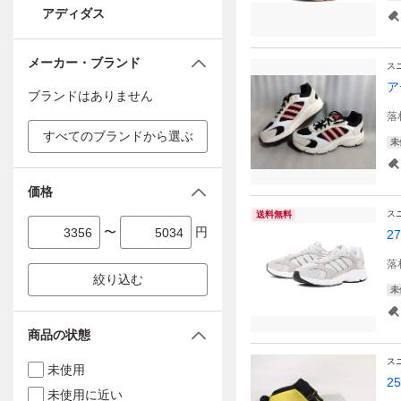
アディダス
メーカー・ブランド
ス
ア
ブランドはありません
落
すべてのブランドから選ぶ
未
価格
ス
送料無料
〜
円
2
落
絞り込む
未
商品の状態
ス
未使用
2
未使用に近い