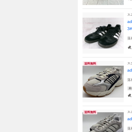
ス
a
3#
落
ス
送料無料
a
落
未
ス
送料無料
a
落