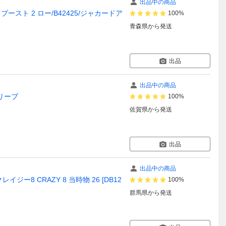
出品中の商品
ライトブースト 2 ロー/B42425/ジャカードア
100%
青森県
から発送
出品
出品中の商品
オリーブ
100%
佐賀県
から発送
出品
出品中の商品
イジー8 CRAZY 8 当時物 26 [DB12
100%
群馬県
から発送