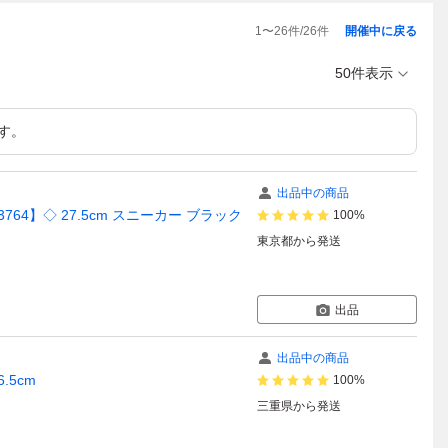
1
〜
26
件/
26
件
開催中に戻る
50件表示
す。
出品中の商品
Y3764】◇ 27.5cm スニーカー ブラック
100%
東京都
から発送
出品
出品中の商品
.5cm
100%
三重県
から発送