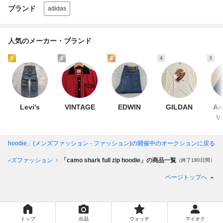
ブランド
adidas
人気のメーカー・ブランド
1
2
3
4
5
Levi's
VINTAGE
EDWIN
GILDAN
Am
V
ull zip hoodie」(メンズファッション - ファッション)
の開催中のオークションに戻る
メンズファッション
「camo shark full zip hoodie」の商品一覧
（終了180日間）
ページトップへ
トップ
出品
ウォッチ
マイオク