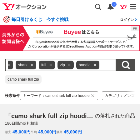
i
毎日引けるくじ 今すぐ挑戦
ログイン
mo
shark
full
zip
hoodie
camo shark full zip
検索条件
キーワード
：
camo shark full zip hoodie
カテゴリ
：
メンズフ
「camo shark full zip hoodie」
の落札された商品
180
日間の落札相場
45,000
円
45,000
円
45,000
円
最安
平均
最高