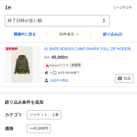
1
1
〜
1
件/
1
件
件
終了日時が近い順
開催中に戻る
50件表示
絞り込み
(2)
XL BAPE ADIDAS CAMO SHARK FULL ZIP HOODIE
送料無料
45,000
落札
円
未使用
Yahoo!フリマ
1
4/15 09:44
終了
出品
出品中の商品
絞り込み条件を追加
カテゴリ
ジャケット、上着
価格
〜45,999円