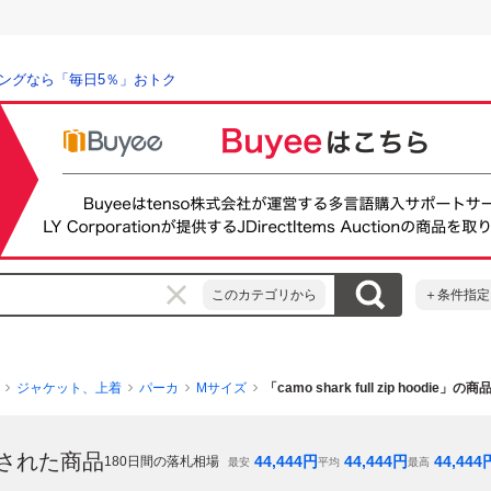
ングなら「毎日5％」おトク
このカテゴリから
＋条件指定
ジャケット、上着
パーカ
Mサイズ
「camo shark full zip hoodie」の
された商品
44,444
円
44,444
円
44,444
180
日間の落札相場
最安
平均
最高