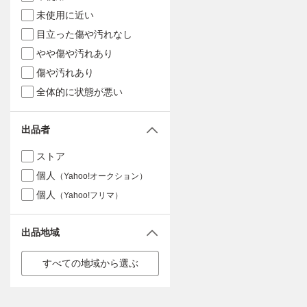
未使用に近い
目立った傷や汚れなし
やや傷や汚れあり
傷や汚れあり
全体的に状態が悪い
出品者
ストア
個人
（Yahoo!オークション）
個人
（Yahoo!フリマ）
出品地域
すべての地域から選ぶ