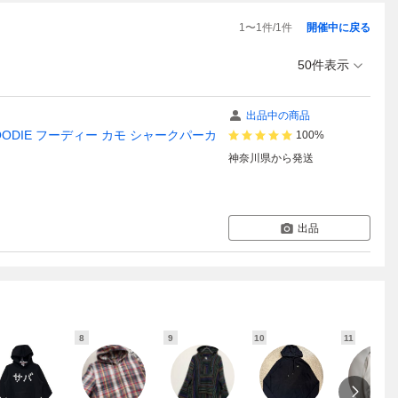
1
〜
1
件/
1
件
開催中に戻る
50件表示
出品中の商品
ZIP HOODIE フーディー カモ シャークパーカ
100%
神奈川県
から発送
出品
8
9
10
11