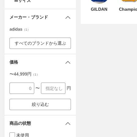
Mサイズ
GILDAN
Champi
メーカー・ブランド
adidas
（
1
）
すべてのブランドから選ぶ
価格
〜
44,999
円
（
1
）
〜
円
絞り込む
商品の状態
未使用