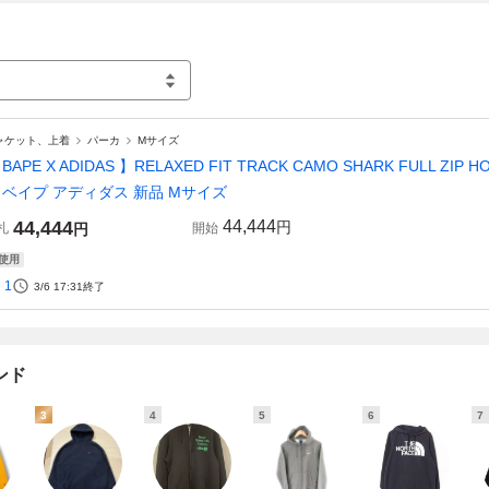
ャケット、上着
パーカ
Mサイズ
 BAPE X ADIDAS 】RELAXED FIT TRACK CAMO SHARK FULL 
 ベイプ アディダス 新品 Мサイズ
44,444
44,444
円
札
円
開始
使用
1
3/6 17:31
終了
ンド
3
4
5
6
7