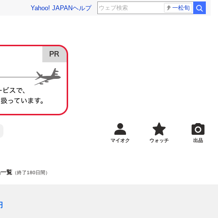
Yahoo! JAPAN
ヘルプ
一松旬
マイオク
ウォッチ
出品
商品一覧
（終了180日間）
円