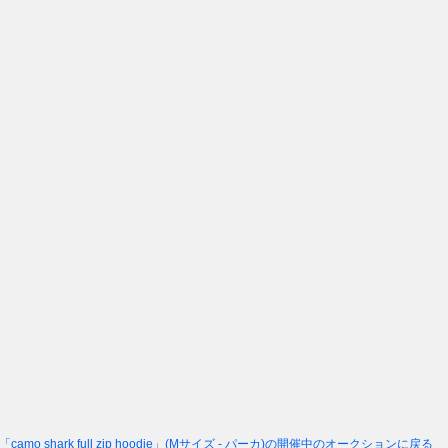
「camo shark full zip hoodie」(Mサイズ - パーカ)
の開催中のオークションに戻る