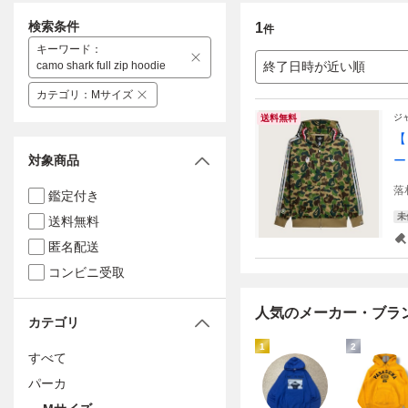
検索条件
1
件
キーワード
：
camo shark full zip hoodie
終了日時が近い順
カテゴリ
：
Mサイズ
ジ
送料無料
【
対象商品
ー
落
鑑定付き
未
送料無料
匿名配送
コンビニ受取
人気のメーカー・ブラ
カテゴリ
1
2
すべて
パーカ