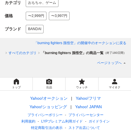
カテゴリ
おもちゃ、ゲーム
価格
〜2,999円
〜3,997円
ブランド
BANDAI
「burning fighters 孫悟空」
の開催中のオークションに戻る
ップ
すべてのカテゴリ
「burning fighters 孫悟空」の商品一覧
（終了180日間）
ページトップへ
トップ
出品
ウォッチ
マイオク
Yahoo!オークション
Yahoo!フリマ
Yahoo!ショッピング
Yahoo! JAPAN
プライバシーポリシー
プライバシーセンター
利用規約
LYPプレミアム利用ガイド
ガイドライン
特定商取引法の表示
ストア出店について