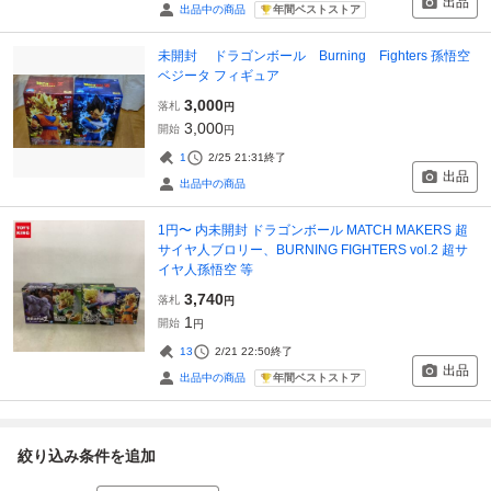
出品
年間ベストストア
出品中の商品
未開封 ドラゴンボール Burning Fighters 孫悟空
ベジータ フィギュア
3,000
落札
円
3,000
開始
円
1
2/25 21:31
終了
出品
出品中の商品
1円〜 内未開封 ドラゴンボール MATCH MAKERS 超
サイヤ人ブロリー、BURNING FIGHTERS vol.2 超サ
イヤ人孫悟空 等
3,740
落札
円
1
開始
円
13
2/21 22:50
終了
出品
年間ベストストア
出品中の商品
絞り込み条件を追加