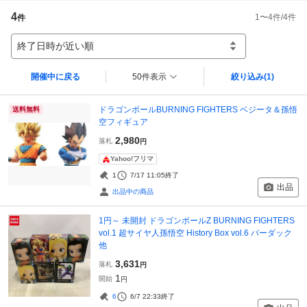
4
1
〜
4
件/
4
件
件
終了日時が近い順
開催中に戻る
50件表示
絞り込み
(1)
ドラゴンボールBURNING FIGHTERS ベジータ＆孫悟
送料無料
空フィギュア
2,980
落札
円
Yahoo!フリマ
1
7/17 11:05
終了
出品
出品中の商品
1円～ 未開封 ドラゴンボールZ BURNING FIGHTERS
vol.1 超サイヤ人孫悟空 History Box vol.6 バーダック
他
3,631
落札
円
1
開始
円
6
6/7 22:33
終了