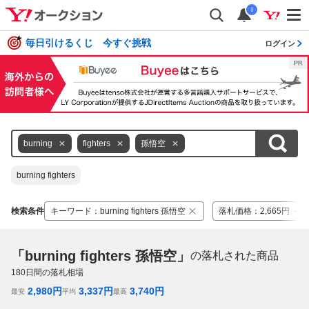
i
毎日引けるくじ 今すぐ挑戦
ログイン
burning
fighters
孫悟空
burning fighters
検索条件
キーワード
：
burning fighters 孫悟空
落札価格
：
2,665円 ～ 3
「burning fighters 孫悟空」
の落札された商品
180
日間の落札相場
2,980
円
3,337
円
3,740
円
最安
平均
最高