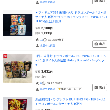
出品
出品中の商品
▼フィギュア399 未開封あり ドラゴンボール 4点▼超
サイヤ人 孫悟空/ゴジータ/トランクス/BURNING FIGH
TERS/超戦士列伝Ⅱ
2,100
落札
円
1,000
開始
円
11
7/1 22:19
終了
出品
出品中の商品
1円～ 未開封 ドラゴンボールZ BURNING FIGHTERS
vol.1 超サイヤ人孫悟空 History Box vol.6 バーダック
他
3,631
落札
円
1
開始
円
6
6/7 22:33
終了
出品
年間ベストストア
出品中の商品
新品未開封 バンプレスト BURNING FIGHTERS vol.1
ドラゴンボールZ 超サイヤ人 孫悟空