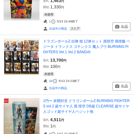
1,463
落札
円
1,330
開始
円
未使用
1
5/23 23:49
終了
出品
ストア
出品中の商品
ドラゴンボールZ 出陣 他 12体セット 孫悟空 孫悟飯 ベ
ジータ トランクス ゴテンクス 魔人ブウ BURNING FI
GHTERS Vol.1 Vol.2 BANDAI
13,700
落札
円
100
開始
円
未使用
34
5/13 23:23
終了
出品
出品中の商品
1円〜 未開封含 ドラゴンボールZ BURNING FIGHTER
S vol.2 超サイヤ人 孫 悟空 DB超 CLEARISE 超サイヤ
人ゴッド超サイヤ人ベジット他
4,511
落札
円
1
開始
円
8
4/27 22:25
終了