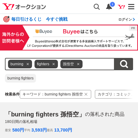
i
毎日引けるくじ 今すぐ挑戦
ログイン
burning
fighters
孫悟空
burning fighters
検索条件
キーワード
：
burning fighters 孫悟空
カテゴリ
：
コミック、
「burning fighters 孫悟空」
の落札された商品
180
日間の落札相場
580
円
3,593
円
13,700
円
最安
平均
最高