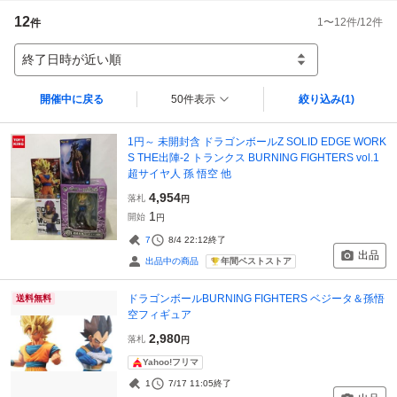
12
1
〜
12
件/
12
件
件
終了日時が近い順
開催中に戻る
50件表示
絞り込み
(1)
1円～ 未開封含 ドラゴンボールZ SOLID EDGE WORK
S THE出陣-2 トランクス BURNING FIGHTERS vol.1
超サイヤ人 孫 悟空 他
4,954
落札
円
1
開始
円
7
8/4 22:12
終了
出品
年間ベストストア
出品中の商品
ドラゴンボールBURNING FIGHTERS ベジータ＆孫悟
送料無料
空フィギュア
2,980
落札
円
Yahoo!フリマ
1
7/17 11:05
終了