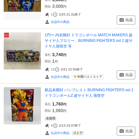
円
3,000
開始
円
1
2/25 21:31
終了
出品
出品中の商品
1円〜 内未開封 ドラゴンボール MATCH MAKERS 超
サイヤ人ブロリー、BURNING FIGHTERS vol.2 超サ
イヤ人孫悟空 等
3,740
落札
円
1
開始
円
13
2/21 22:50
終了
出品
年間ベストストア
出品中の商品
新品未開封 バンプレスト BURNING FIGHTERS vol.1
ドラゴンボールZ 超サイヤ人 孫悟空
1,760
落札
円
1,060
開始
円
未使用
4
2/13 23:07
終了
出品
ストア
出品中の商品