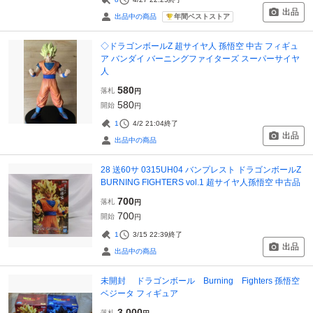
出品
年間ベストストア
出品中の商品
◇ドラゴンボールZ 超サイヤ人 孫悟空 中古 フィギュ
ア バンダイ バーニングファイターズ スーパーサイヤ
人
580
落札
円
580
開始
円
1
4/2 21:04
終了
出品
出品中の商品
28 送60サ 0315UH04 バンプレスト ドラゴンボールZ
BURNING FIGHTERS vol.1 超サイヤ人孫悟空 中古品
700
落札
円
700
開始
円
1
3/15 22:39
終了
出品
出品中の商品
未開封 ドラゴンボール Burning Fighters 孫悟空
ベジータ フィギュア
3,000
落札