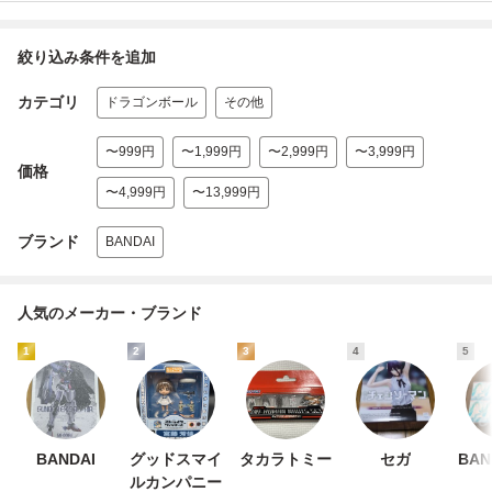
絞り込み条件を追加
カテゴリ
ドラゴンボール
その他
〜999円
〜1,999円
〜2,999円
〜3,999円
価格
〜4,999円
〜13,999円
ブランド
BANDAI
人気のメーカー・ブランド
1
2
3
4
5
BANDAI
グッドスマイ
タカラトミー
セガ
BAN
ルカンパニー