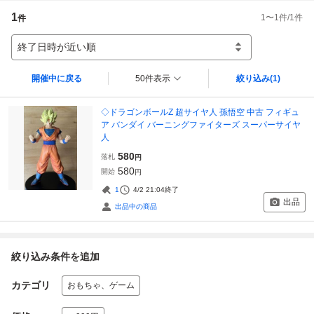
1
1
〜
1
件/
1
件
件
終了日時が近い順
開催中に戻る
50件表示
絞り込み
(1)
◇ドラゴンボールZ 超サイヤ人 孫悟空 中古 フィギュ
ア バンダイ バーニングファイターズ スーパーサイヤ
人
580
落札
円
580
開始
円
1
4/2 21:04
終了
出品
出品中の商品
絞り込み条件を追加
カテゴリ
おもちゃ、ゲーム