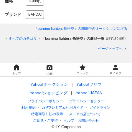
価格
〜999円
ブランド
BANDAI
「burning fighters 孫悟空」
の開催中のオークションに戻る
ップ
すべてのカテゴリ
「burning fighters 孫悟空」の商品一覧
（終了180日間）
ページトップへ
トップ
出品
ウォッチ
マイオク
Yahoo!オークション
Yahoo!フリマ
Yahoo!ショッピング
Yahoo! JAPAN
プライバシーポリシー
プライバシーセンター
利用規約
LYPプレミアム利用ガイド
ガイドライン
特定商取引法の表示
ストア出店について
ご意見・ご要望
ヘルプ・お問い合わせ
© LY Corporation