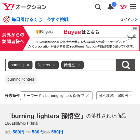
i
毎日引けるくじ 今すぐ挑戦
ログイン
burning
fighters
孫悟空
burning fighters
検索条件
キーワード
：
burning fighters 孫悟空
落札価格
：
580円 ～ 58
「burning fighters 孫悟空」
の落札された商品
180
日間の落札相場
580
円
580
円
580
円
最安
平均
最高