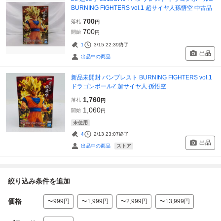
BURNING FIGHTERS vol.1 超サイヤ人孫悟空 中古品
700
落札
円
700
開始
円
1
3/15 22:39
終了
出品
出品中の商品
新品未開封 バンプレスト BURNING FIGHTERS vol.1
ドラゴンボールZ 超サイヤ人 孫悟空
1,760
落札
円
1,060
開始
円
未使用
4
2/13 23:07
終了
出品
ストア
出品中の商品
絞り込み条件を追加
価格
〜999円
〜1,999円
〜2,999円
〜13,999円