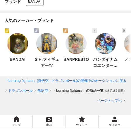
ブランド
BANDAI
人気のメーカー・ブランド
1
2
3
4
5
BANDAI
S.H.フィギュ
BANPRESTO
バンダイナム
メ
アーツ
コエンターテ
インメント
「burning fighters」(孫悟空 - ドラゴンボール)
の開催中のオークションに戻る
メ
ドラゴンボール
孫悟空
「burning fighters」の商品一覧
（終了180日間）
ページトップへ
トップ
出品
ウォッチ
マイオク