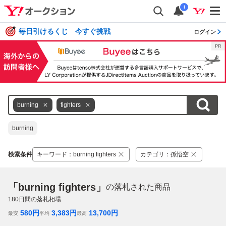
i
毎日引けるくじ 今すぐ挑戦
ログイン
burning
fighters
burning
検索条件
キーワード
：
burning fighters
カテゴリ
：
孫悟空
「burning fighters」
の落札された商品
180
日間の落札相場
580
円
3,383
円
13,700
円
最安
平均
最高