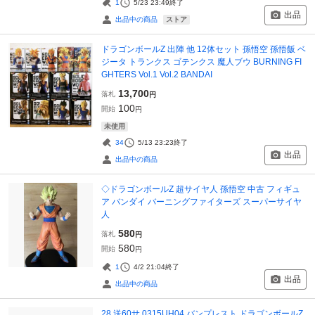
1
5/23 23:49
終了
出品
ストア
出品中の商品
ドラゴンボールZ 出陣 他 12体セット 孫悟空 孫悟飯 ベ
ジータ トランクス ゴテンクス 魔人ブウ BURNING FI
GHTERS Vol.1 Vol.2 BANDAI
13,700
落札
円
100
開始
円
未使用
34
5/13 23:23
終了
出品
出品中の商品
◇ドラゴンボールZ 超サイヤ人 孫悟空 中古 フィギュ
ア バンダイ バーニングファイターズ スーパーサイヤ
人
580
落札
円
580
開始
円
1
4/2 21:04
終了
出品
出品中の商品
28 送60サ 0315UH04 バンプレスト ドラゴンボールZ