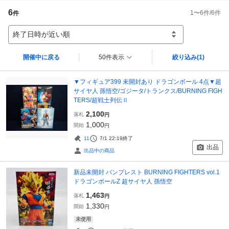
6
1
〜
6
件/
6
件
件
終了日時が近い順
開催中に戻る
50件表示
絞り込み
(1)
▼フィギュア399 未開封あり ドラゴンボール 4点▼超
サイヤ人 孫悟空/ゴジータ/トランクス/BURNING FIGH
TERS/超戦士列伝Ⅱ
2,100
落札
円
1,000
開始
円
11
7/1 22:19
終了
出品
出品中の商品
新品未開封 バンプレスト BURNING FIGHTERS vol.1
ドラゴンボールZ 超サイヤ人 孫悟空
1,463
落札
円
1,330
開始
円
未使用