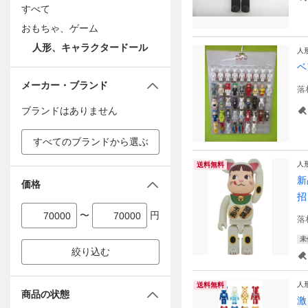
すべて
おもちゃ、ゲーム
人形、キャラクタードール
人
ベ
メーカー・ブランド
落
ブランドはありません
すべてのブランドから選ぶ
人
送料無料
新
価格
招
〜
円
落
未
絞り込む
人
送料無料
商品の状態
激