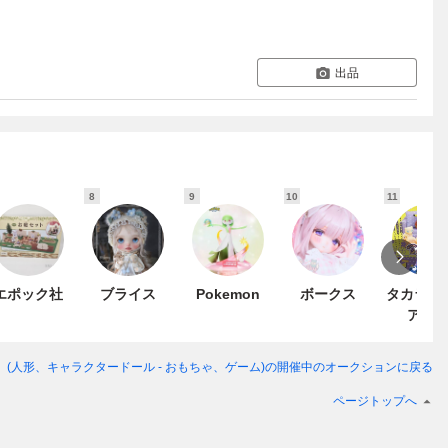
出品
8
9
10
11
エポック社
ブライス
Pokemon
ボークス
タカラト
アー
ma 2g」(人形、キャラクタードール - おもちゃ、ゲーム)
の開催中のオークションに戻る
ページトップへ