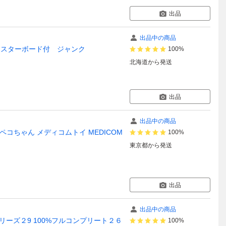
出品
出品中の商品
ブリスターボード付 ジャンク
100%
北海道
から発送
出品
出品中の商品
OY ペコちゃん メディコムトイ MEDICOM
100%
東京都
から発送
出品
出品中の商品
 シリーズ２9 100%フルコンプリート２６
100%