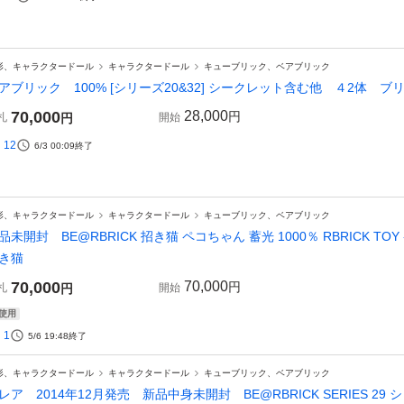
形、キャラクタードール
キャラクタードール
キューブリック、ベアブリック
アブリック 100% [シリーズ20&32] シークレット含む他 ４2体 
70,000
28,000
円
札
円
開始
12
6/3 00:09
終了
形、キャラクタードール
キャラクタードール
キューブリック、ベアブリック
品未開封 BE@RBRICK 招き猫 ペコちゃん 蓄光 1000％ RBRICK T
き猫
70,000
70,000
円
札
円
開始
使用
1
5/6 19:48
終了
形、キャラクタードール
キャラクタードール
キューブリック、ベアブリック
レア 2014年12月発売 新品中身未開封 BE@RBRICK SERIES 29