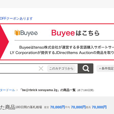
％OFFクーポンあります
このカテゴリから
＋条件指定
タードール
「be@rbrick sorayama 2g」の商品一覧
（終了180日間）
た商品
70,000
円
70,000
円
70,000
円
180
日間の落札相場
最安
平均
最高