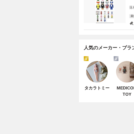
落
未
人気のメーカー・ブラ
1
2
タカラトミー
MEDIC
TOY