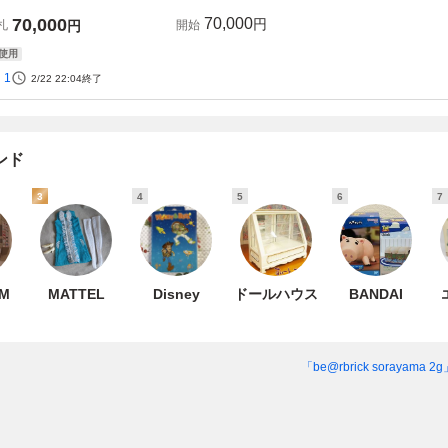
70,000
70,000
円
札
円
開始
使用
1
2/22 22:04
終了
ンド
3
4
5
6
7
OM
MATTEL
Disney
ドールハウス
BANDAI
「be@rbrick soraya