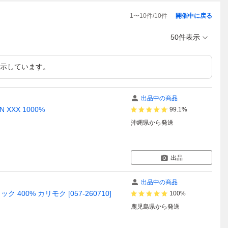
1
〜
10
件/
10
件
開催中に戻る
50件表示
示しています。
出品中の商品
 XXX 1000%
99.1%
沖縄県
から発送
出品
出品中の商品
 400% カリモク [057-260710]
100%
鹿児島県
から発送