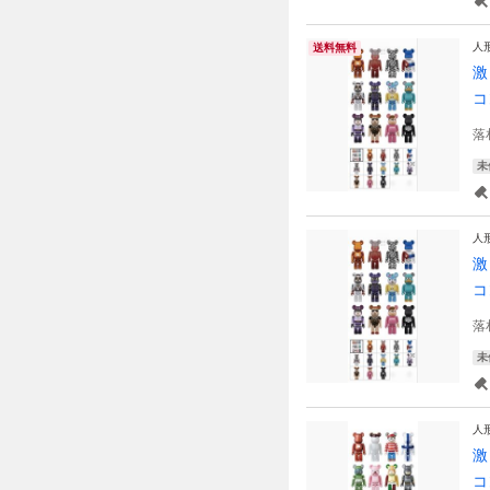
人
送料無料
激
コ
落
未
人
激
コ
落
未
人
激
コ