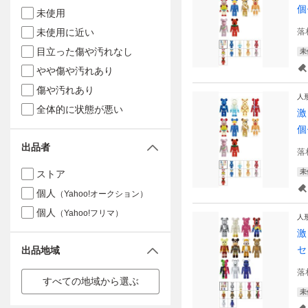
個
未使用
未使用に近い
落
目立った傷や汚れなし
未
やや傷や汚れあり
傷や汚れあり
人
全体的に状態が悪い
激
個
出品者
落
未
ストア
個人
（Yahoo!オークション）
個人
（Yahoo!フリマ）
人
激
セ
出品地域
落
すべての地域から選ぶ
未