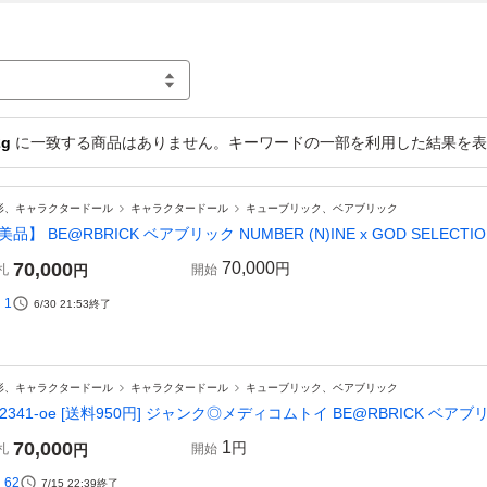
2g
に一致する商品はありません。キーワードの一部を利用した結果を表
形、キャラクタードール
キャラクタードール
キューブリック、ベアブリック
美品】 BE@RBRICK ベアブリック NUMBER (N)INE x GOD SELECTION
70,000
70,000
円
札
円
開始
1
6/30 21:53
終了
形、キャラクタードール
キャラクタードール
キューブリック、ベアブリック
62341-oe [送料950円] ジャンク◎メディコムトイ BE@RBRICK ベアブリック
70,000
1
円
札
円
開始
62
7/15 22:39
終了