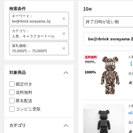
検索条件
10
件
キーワード
：
be@rbrick sorayama 2g
終了日時が近い順
カテゴリ
：
人形、キャラクタードール
be@rbrick sorayama 
落札価格
：
70,000円 ～ 70,000円
人
送料無料
【
対象商品
落
鑑定付き
送料無料
匿名配送
人
コンビニ受取
s
落
カテゴリ