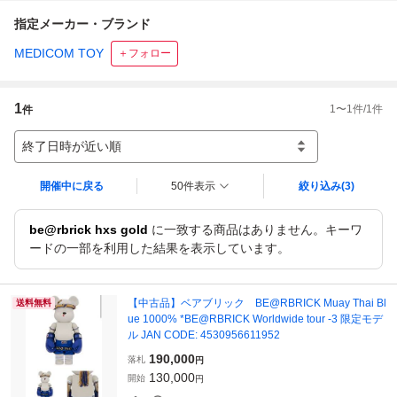
指定メーカー・ブランド
MEDICOM TOY
＋フォロー
1
1
〜
1
件/
1
件
件
終了日時が近い順
開催中に戻る
50件表示
絞り込み
(3)
be@rbrick hxs gold
に一致する商品はありません。キーワ
ードの一部を利用した結果を表示しています。
【中古品】ベアブリック BE@RBRICK Muay Thai Bl
送料無料
ue 1000% *BE@RBRICK Worldwide tour -3 限定モデ
ル JAN CODE: 4530956611952
190,000
落札
円
130,000
開始
円