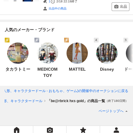
1
2/18 22:19
終了
出品
出品中の商品
人気のメーカー・ブランド
1
2
3
4
5
タカラトミー
MEDICOM
MATTEL
Disney
ドー
TOY
ィコム・トイ(人形、キャラクタードール - おもちゃ、ゲーム)
の開催中のオークションに戻る
人形、キャラクタードール
「be@rbrick hxs gold」の商品一覧
（終了180日間）
ページトップへ