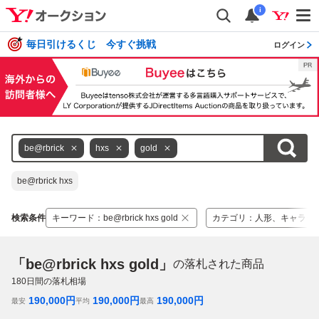
i
毎日引けるくじ 今すぐ挑戦
ログイン
be@rbrick
hxs
gold
be@rbrick hxs
検索条件
キーワード
：
be@rbrick hxs gold
カテゴリ
：
人形、キャラク
「be@rbrick hxs gold」
の落札された商品
180
日間の落札相場
190,000
円
190,000
円
190,000
円
最安
平均
最高