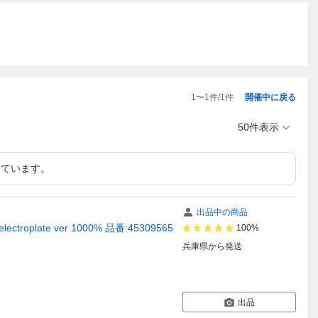
1
〜
1
件/
1
件
開催中に戻る
50件表示
しています。
出品中の商品
roplate ver 1000% 品番:45309565
100%
兵庫県
から発送
出品