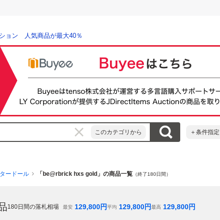
ション 人気商品が最大40％
このカテゴリから
＋条件指定
タードール
「be@rbrick hxs gold」の商品一覧
（終了180日間）
品
129,800
円
129,800
円
129,800
円
180
日間の落札相場
最安
平均
最高