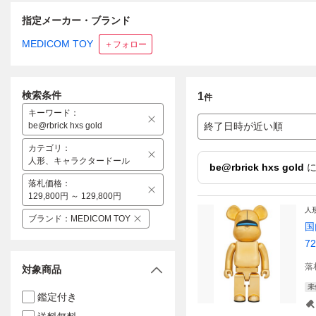
指定メーカー・ブランド
MEDICOM TOY
＋フォロー
検索条件
1
件
キーワード
：
be@rbrick hxs gold
終了日時が近い順
カテゴリ
：
人形、キャラクタードール
be@rbrick hxs gold
に
落札価格
：
129,800円 ～ 129,800円
人
ブランド
：
MEDICOM TOY
国
7
落
対象商品
未
鑑定付き