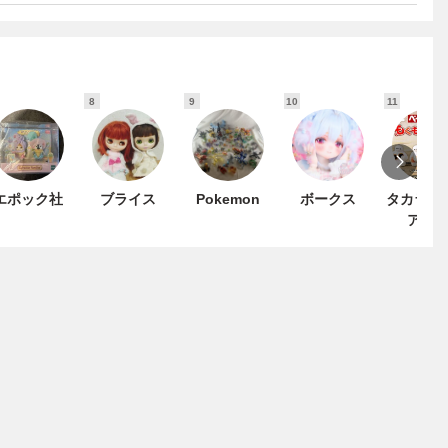
8
9
10
11
エポック社
ブライス
Pokemon
ボークス
タカラト
アー