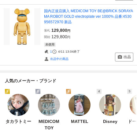
国内正規店購入 MEDICOM TOY BE@BRICK SORAYA
MA ROBOT GOLD electroplate ver 1000% 品番:4530
956572970 新品
129,800
落札
円
129,800
開始
円
未使用
1
4/11 13:04
終了
出品
出品中の商品
人気のメーカー・ブランド
1
2
3
4
5
タカラトミー
MEDICOM
MATTEL
Disney
ドー
TOY