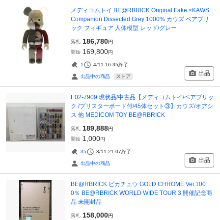
メディコムトイ BE@RBRICK Original Fake ×KAWS
Companion Dissected Grey 1000% カウズ ベアブリ
ック フィギュア 人体模型 レッド/グレー
186,780
落札
円
169,800
開始
円
1
4/11 16:35
終了
出品
ストア
出品中の商品
E02-7909 現状品/中古品【メディコムトイ/ベアブリッ
ク /ブリスターボード付/45体セット③】カウズ/オアシ
ス 他 MEDICOM TOY BE@RBRICK
189,888
落札
円
1,000
開始
円
35
3/11 21:07
終了
出品
出品中の商品
BE@RBRICK ピカチュウ GOLD CHROME Ver.100
0％ BE@RBRICK WORLD WIDE TOUR 3 開催記念商
品 未開封品
158,000
落札
円