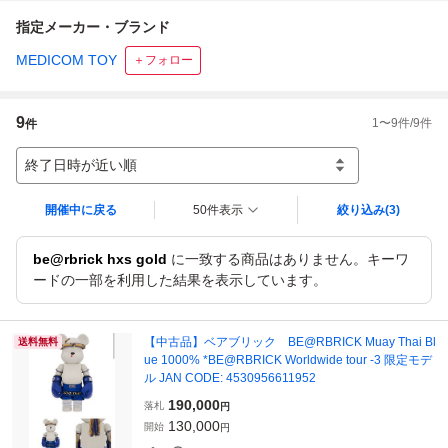
指定メーカー・ブランド
MEDICOM TOY
＋フォロー
9
1
〜
9
件/
9
件
件
終了日時が近い順
開催中に戻る
50件表示
絞り込み
(3)
be@rbrick hxs gold
に一致する商品はありません。キーワ
ードの一部を利用した結果を表示しています。
【中古品】ベアブリック BE@RBRICK Muay Thai Bl
送料無料
ue 1000% *BE@RBRICK Worldwide tour -3 限定モデ
ル JAN CODE: 4530956611952
190,000
落札
円
130,000
開始
円