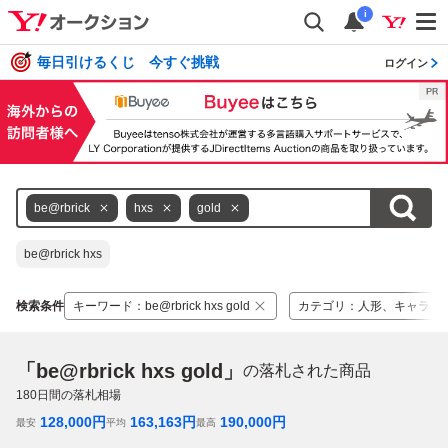
i
毎日引けるくじ 今すぐ挑戦
ログイン
be@rbrick
hxs
gold
be@rbrick hxs
検索条件
キーワード
：
be@rbrick hxs gold
カテゴリ
：
人形、キャラク
「be@rbrick hxs gold」
の落札された商品
180
日間の落札相場
128,000
円
163,163
円
190,000
円
最安
平均
最高