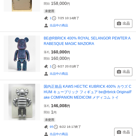
158,000
開始
円
未使用
1
7/25 10:14
終了
出品
出品中の商品
BE@RBRICK 400% ROYAL SELANGOR PEWTER A
RABESQUE MAGIC MAZIORA
160,000
落札
円
160,000
開始
円
1
6/27 20:01
終了
出品
出品中の商品
国内正規品 KAWS HECTIC KUBRICK 400% カウズ C
HUM キューブリック フィギュア be@rbrick OriginalF
ake COMPANION MEDICOM メディコム トイ
146,008
落札
円
1
開始
円
未使用
95
6/22 16:17
終了
出品
出品中の商品