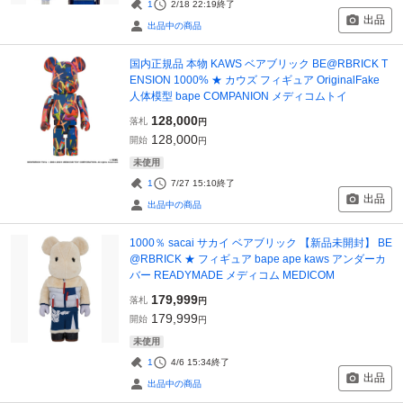
1
2/18 22:19
終了
出品
出品中の商品
国内正規品 本物 KAWS ベアブリック BE@RBRICK T
ENSION 1000% ★ カウズ フィギュア OriginalFake
人体模型 bape COMPANION メディコムトイ
128,000
落札
円
128,000
開始
円
未使用
1
7/27 15:10
終了
出品
出品中の商品
1000％ sacai サカイ ベアブリック 【新品未開封】 BE
@RBRICK ★ フィギュア bape ape kaws アンダーカ
バー READYMADE メディコム MEDICOM
179,999
落札
円
179,999
開始
円
未使用
1
4/6 15:34
終了
出品
出品中の商品