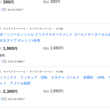
390
390
円
札
円
開始
1
4/6 21:01
終了
形、キャラクタードール
キャラクタードール
その他
決！ソニーエンジェル クリスマスオーナメント ゴールドチーターさん坊や 
せるタイプ オレンジ×金色
1,980
1,980
円
札
円
開始
使用
1
4/18 15:59
終了
形、キャラクタードール
キャラクタードール
その他
ィリックス フィギュア 回転 オモチャ ゴールド 未開封 1996 ウェン
トイ アメリカ雑貨
2,390
1,890
円
札
円
開始
6
4/16 20:32
終了