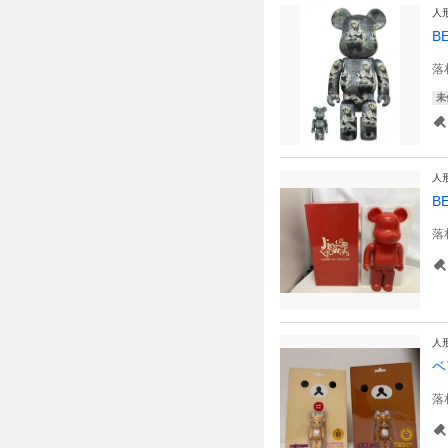
人
B
落
未
人
B
落
人
ベ
落