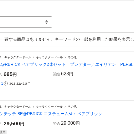
一致する商品はありません。キーワードの一部を利用した結果を表示
形、キャラクタードール
キャラクタードール
その他
E@RBRICK ベアブリック2体セット プレデター／エイリアン PEPSI.
685
623
円
札
円
開始
1
3/13 22:46
終了
形、キャラクタードール
キャラクタードール
その他
ンチッチ BE@RBRICK コスチュームVer. ベアブリック
29,500
29,000
円
札
円
開始
使用