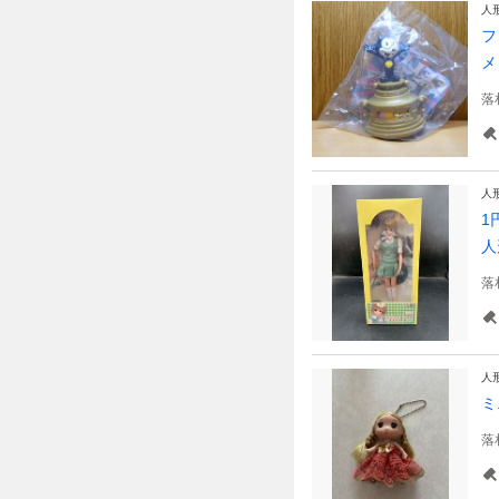
人
フ
メ
落
人
1
人
落
人
ミ
落