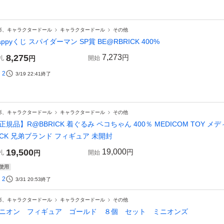
形、キャラクタードール
キャラクタードール
その他
appyくじ スパイダーマン SP賞 BE@RBRICK 400%
8,275
7,273
円
札
円
開始
2
3/19 22:41
終了
形、キャラクタードール
キャラクタードール
その他
正規品】R@BBRICK 着ぐるみ ペコちゃん 400％ MEDICOM TOY 
ICK 兄弟ブランド フィギュア 未開封
19,500
19,000
円
札
円
開始
使用
2
3/31 20:53
終了
形、キャラクタードール
キャラクタードール
その他
ニオン フィギュア ゴールド ８個 セット ミニオンズ