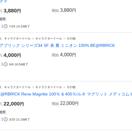
チャ
3,880
3,880
円
札
円
開始
使用
1
7/29 14:24
終了
形、キャラクタードール
キャラクタードール
その他
アブリック シリーズ34 SF 表 裏 ミニオン 100% BE@RBRICK
4,000
4,000
円
札
円
開始
1
6/8 18:56
終了
形、キャラクタードール
キャラクタードール
その他
E@RBRICK Rene Magritte 100％ & 400％/ルネ マグリット メ
22,000
22,000
円
札
円
開始
使用
1
3/25 21:18
終了