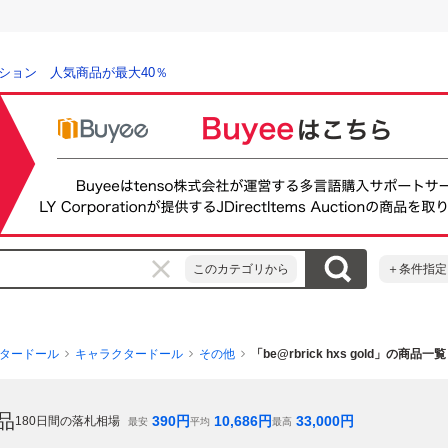
ション 人気商品が最大40％
このカテゴリから
＋条件指定
タードール
キャラクタードール
その他
「be@rbrick hxs gold」の商品一覧
品
390
円
10,686
円
33,000
円
180
日間の落札相場
最安
平均
最高