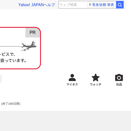
Yahoo! JAPAN
ヘルプ
長友佑都 発表
マイオク
ウォッチ
出品
（終了180日間）