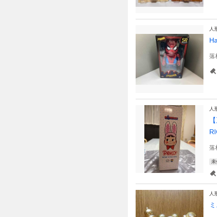
人
H
落
人
【
R
落
未
人
ミ