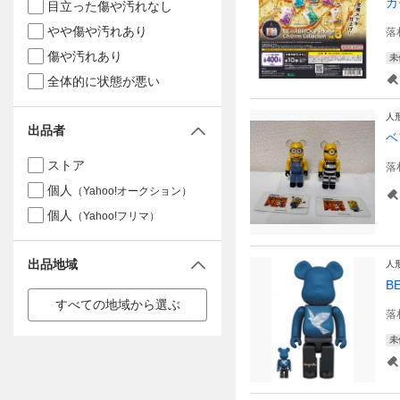
ガ
目立った傷や汚れなし
やや傷や汚れあり
落
傷や汚れあり
未
全体的に状態が悪い
人
出品者
ベ
ストア
落
個人
（Yahoo!オークション）
個人
（Yahoo!フリマ）
出品地域
人
B
すべての地域から選ぶ
落
未