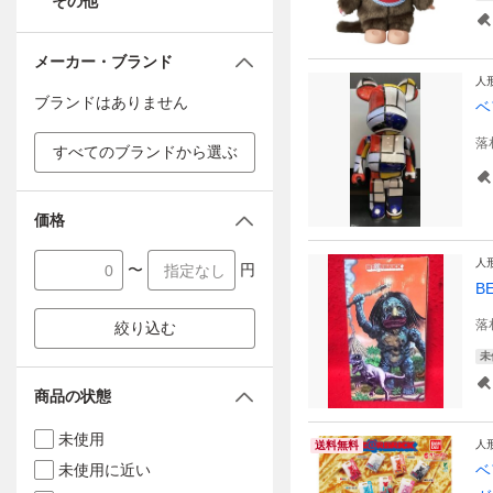
その他
メーカー・ブランド
人
ブランドはありません
ベ
落
すべてのブランドから選ぶ
価格
人
〜
円
B
落
絞り込む
未
商品の状態
未使用
人
送料無料
未使用に近い
ベ