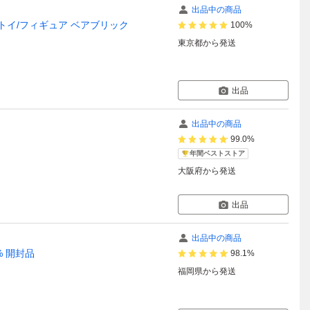
出品中の商品
ディコムトイ/フィギュア ベアブリック
100%
東京都
から発送
出品
出品中の商品
99.0%
年間ベストストア
大阪府
から発送
出品
出品中の商品
% 開封品
98.1%
福岡県
から発送