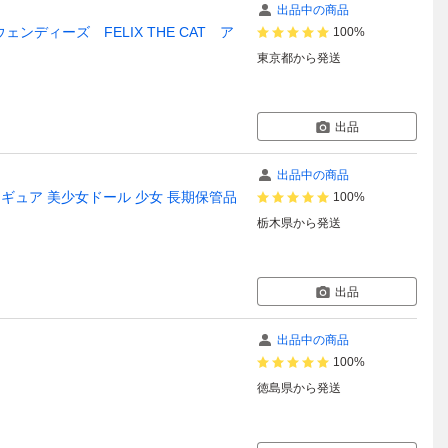
出品中の商品
ディーズ FELIX THE CAT ア
100%
東京都
から発送
出品
出品中の商品
管品 フィギュア 美少女ドール 少女 長期保管品
100%
栃木県
から発送
出品
出品中の商品
100%
徳島県
から発送