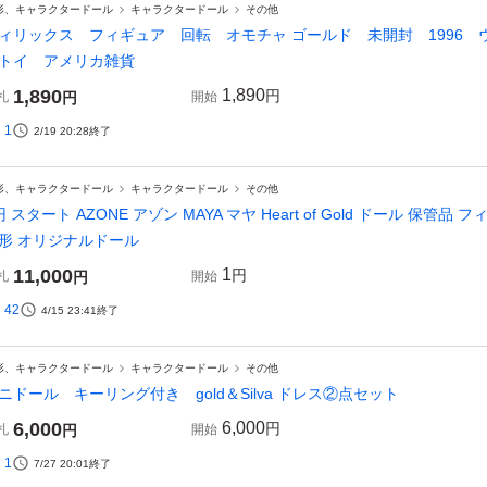
形、キャラクタードール
キャラクタードール
その他
ィリックス フィギュア 回転 オモチャ ゴールド 未開封 1996 ウェン
トイ アメリカ雑貨
1,890
1,890
円
札
円
開始
1
2/19 20:28
終了
形、キャラクタードール
キャラクタードール
その他
円 スタート AZONE アゾン MAYA マヤ Heart of Gold ドール 保
形 オリジナルドール
11,000
1
円
札
円
開始
42
4/15 23:41
終了
形、キャラクタードール
キャラクタードール
その他
ニドール キーリング付き gold＆Silva ドレス②点セット
6,000
6,000
円
札
円
開始
1
7/27 20:01
終了