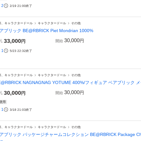
2
2/19 21:00
終了
形、キャラクタードール
キャラクタードール
その他
アブリック BE@RBRICK Piet Mondrian 1000%
33,000
30,000
円
札
円
開始
1
5/23 22:32
終了
形、キャラクタードール
キャラクタードール
その他
E@RBRICK NAGNAGNAG YOTUME 400%/フィギュア ベアブリック
30,000
30,000
円
札
円
開始
使用
1
3/18 21:03
終了
形、キャラクタードール
キャラクタードール
その他
アブリック パッケージチャームコレクション BE@RBRICK Package Ch@rm 