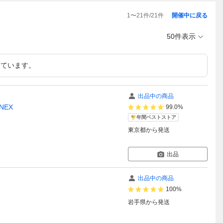
1
〜
21
件/
21
件
開催中に戻る
50件表示
しています。
出品中の商品
NEX
99.0%
年間ベストストア
東京都
から発送
出品
出品中の商品
100%
岩手県
から発送