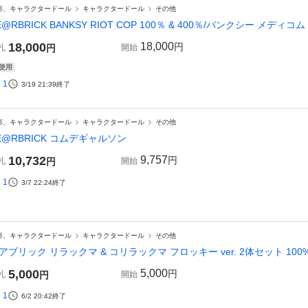
形、キャラクタードール
キャラクタードール
その他
E@RBRICK BANKSY RIOT COP 100％ & 400％/バンクシー メ
18,000
18,000
円
札
円
開始
使用
1
3/19 21:39
終了
形、キャラクタードール
キャラクタードール
その他
E@RBRICK コムデギャルソン
10,732
9,757
円
札
円
開始
1
3/7 22:24
終了
形、キャラクタードール
キャラクタードール
その他
アブリック リラックマ & コリラックマ フロッキー ver. 2体セット 100
5,000
5,000
円
札
円
開始
1
6/2 20:42
終了