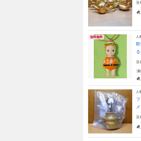
落
人
送料無料
即
る
落
未
人
フ
メ
落