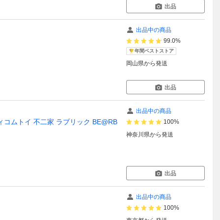
出品
出品中の商品
99.0%
年間ベストストア
岡山県
から発送
出品
出品中の商品
メディコムトイ 不二家 ラブリック BE@RB
100%
神奈川県
から発送
出品
出品中の商品
100%