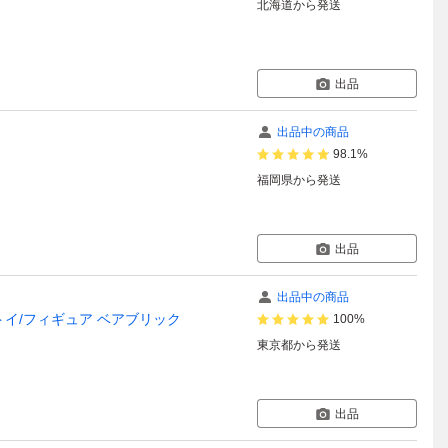
北海道
から発送
出品
出品中の商品
98.1%
福岡県
から発送
出品
出品中の商品
ディコムトイ/フィギュア ベアブリック
100%
東京都
から発送
出品