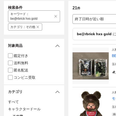
検索条件
21
件
キーワード
：
be@rbrick hxs gold
終了日時が近い順
カテゴリ
：
その他
be@rbrick hxs gold
に
対象商品
人
鑑定付き
B
送料無料
落
匿名配送
コンビニ受取
カテゴリ
人
モ
すべて
落
キャラクタードール
未