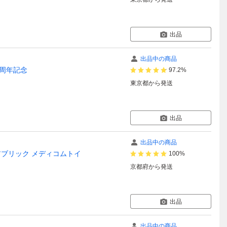
出品
出品中の商品
0周年記念
97.2%
東京都
から発送
出品
出品中の商品
HO ベアブリック メディコムトイ
100%
京都府
から発送
出品
出品中の商品