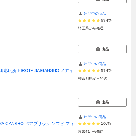
出品中の商品
99.4%
埼玉県
から発送
出品
出品中の商品
廣田彩玩所 HIROTA SAIGANSHO メディ
99.4%
神奈川県
から発送
出品
出品中の商品
TA SAIGANSHO ベアブリック ソフビ フィ
100%
東京都
から発送