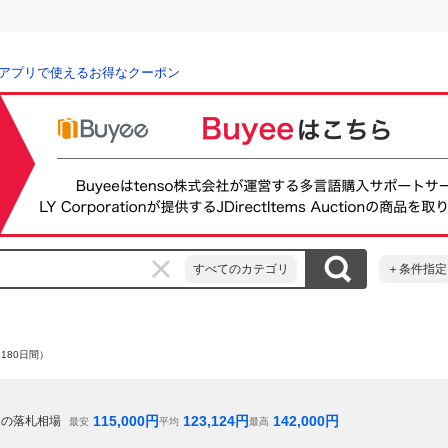
アプリで使えるお得なクーポン
すべてのカテゴリ
＋条件指定
180日間）
115,000
円
123,124
円
142,000
円
間の落札相場
最安
平均
最高