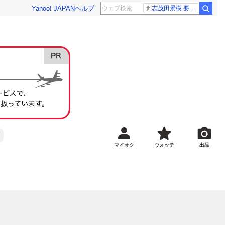
Yahoo! JAPAN
ヘルプ
志茂田景樹 要介護5
マイオク
ウォッチ
出品