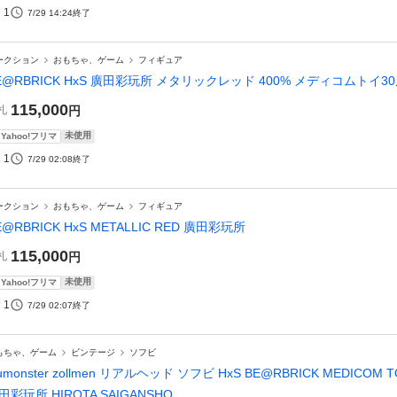
1
7/29 14:24
終了
ークション
おもちゃ、ゲーム
フィギュア
E@RBRICK HxS 廣田彩玩所 メタリックレッド 400% メディコムトイ3
115,000
札
円
未使用
Yahoo!フリマ
1
7/29 02:08
終了
ークション
おもちゃ、ゲーム
フィギュア
E@RBRICK HxS METALLIC RED 廣田彩玩所
115,000
札
円
未使用
Yahoo!フリマ
1
7/29 02:07
終了
もちゃ、ゲーム
ビンテージ
ソフビ
zumonster zollmen リアルヘッド ソフビ HxS BE@RBRICK MEDICOM
田彩玩所 HIROTA SAIGANSHO