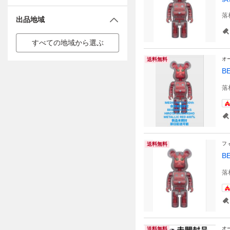
落
出品地域
すべての地域から選ぶ
オ
送料無料
B
落
フ
送料無料
B
落
オ
送料無料