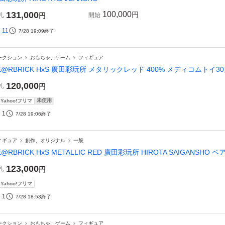
131,000
100,000
円
札
円
開始
11
7/28 19:09
終了
ークション
おもちゃ、ゲーム
フィギュア
E@RBRICK HxS 廣田彩玩所 メタリックレッド 400% メディコムトイ3
120,000
札
円
未使用
Yahoo!フリマ
1
7/28 19:06
終了
ィギュア
創作、オリジナル
一般
E@RBRICK HxS METALLIC RED 廣田彩玩所 HIROTA SAIGANS
123,000
札
円
Yahoo!フリマ
1
7/28 18:53
終了
ークション
おもちゃ、ゲーム
フィギュア