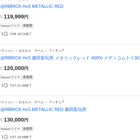
E@RBRICK HxS METALLIC RED
119,999
札
円
未使用
Yahoo!フリマ
1
7/28 18:21
終了
ークション
おもちゃ、ゲーム
フィギュア
E@RBRICK HxS 廣田彩玩所 メタリックレッド 400% メディコムトイ3
120,000
札
円
未使用
Yahoo!フリマ
1
7/27 21:40
終了
ークション
おもちゃ、ゲーム
フィギュア
E@RBRICK HxS METALLIC RED 廣田彩玩所
130,000
札
円
未使用
Yahoo!フリマ
1
7/27 19:58
終了