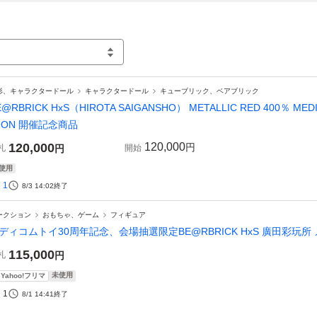
形、キャラクタードール
キャラクタードール
キューブリック、ベアブリック
E@RBRICK HxS（HIROTA SAIGANSHO） METALLIC RED 400％ MEDI
TION 開催記念商品
120,000
120,000
円
札
円
開始
使用
1
8/3 14:02
終了
ークション
おもちゃ、ゲーム
フィギュア
ディコムトイ30周年記念、会場抽選限定BE@RBRICK HxS 廣田彩玩所 
115,000
札
円
未使用
Yahoo!フリマ
1
8/1 14:41
終了