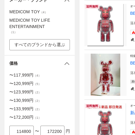
メーカー・ブランド
オ
送料無料
MEDICOM TOY
（
4
）
B
MEDICOM TOY LIFE
落
ENTERTAINMENT
（
1
）
すべてのブランドから選ぶ
特
B
価格
落
〜
117,999
円
（
4
）
未
〜
120,999
円
（
5
）
〜
123,999
円
（
2
）
〜
130,999
円
（
2
）
オ
送料無料
〜
133,999
円
（
2
）
新
〜
172,200
円
（
1
）
落
〜
円