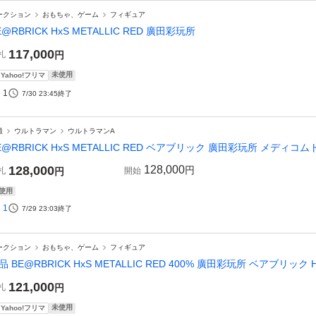
ークション
おもちゃ、ゲーム
フィギュア
E@RBRICK HxS METALLIC RED 廣田彩玩所
117,000
札
円
未使用
Yahoo!フリマ
1
7/30 23:45
終了
撮
ウルトラマン
ウルトラマンA
E@RBRICK HxS METALLIC RED ベアブリック 廣田彩玩所 メディコム
128,000
128,000
円
札
円
開始
使用
1
7/29 23:03
終了
ークション
おもちゃ、ゲーム
フィギュア
品 BE@RBRICK HxS METALLIC RED 400% 廣田彩玩所 ベアブリック H
121,000
札
円
未使用
Yahoo!フリマ