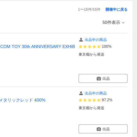
1
〜
16
件/
16
件
開催中に戻る
50件表示
出品中の商品
COM TOY 30th ANNIVERSARY EXHIB
100%
東京都
から発送
出品
出品中の商品
メタリックレッド 400%
97.2%
東京都
から発送
出品