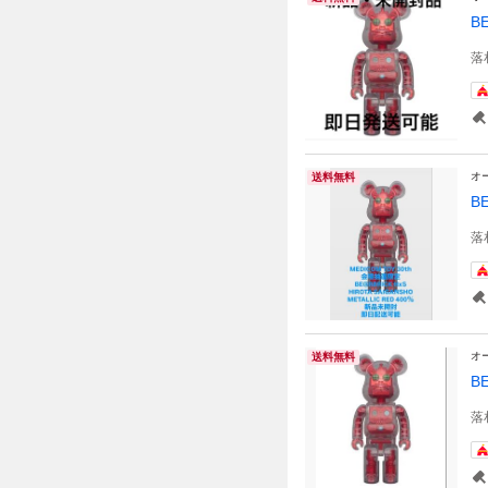
B
落
オ
送料無料
B
落
オ
送料無料
B
落