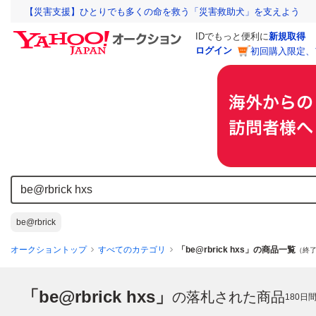
【災害支援】ひとりでも多くの命を救う「災害救助犬」を支えよう
IDでもっと便利に
新規取得
ログイン
初回購入限定、
be@rbrick
オークショントップ
すべてのカテゴリ
「be@rbrick hxs」の商品一覧
（終了
「be@rbrick hxs」
の落札された商品
180
日