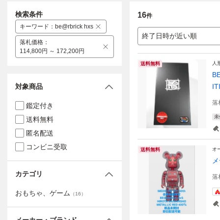
検索条件
16
件
キーワード
：
be@rbrick hxs
終了日時が近い順
落札価格
：
114,800円 ～ 172,200円
人
送料無料
B
対象商品
I
落
鑑定付き
未
送料無料
匿名配送
コンビニ受取
オ
送料無料
メ
カテゴリ
落
おもちゃ、ゲーム
（
16
）