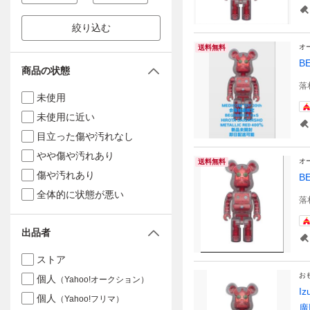
絞り込む
オ
送料無料
B
商品の状態
落
未使用
未使用に近い
目立った傷や汚れなし
やや傷や汚れあり
オ
送料無料
傷や汚れあり
B
全体的に状態が悪い
落
出品者
ストア
お
個人
（Yahoo!オークション）
I
個人
（Yahoo!フリマ）
廣