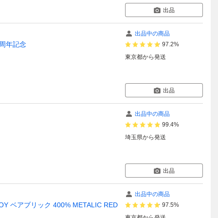
出品
出品中の商品
0周年記念
97.2%
東京都
から発送
出品
出品中の商品
99.4%
埼玉県
から発送
出品
出品中の商品
 TOY ベアブリック 400% METALIC RED
97.5%
東京都
から発送