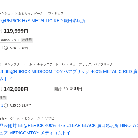
ークション
おもちゃ、ゲーム
フィギュア
E@RBRICK HxS METALLIC RED 廣田彩玩所
119,999
札
円
未使用
Yahoo!フリマ
1
7/26 12:48
終了
形、キャラクタードール
キャラクタードール
キューブリック、ベアブリック
xS BE@RBRICK MEDICOM TOY ベアブリック 400% METALIC RED 
ムトイ
142,000
75,000
円
札
円
開始
使用
2
7/25 20:18
終了
もちゃ、ゲーム
ビンテージ
ソフビ
品未開封 BE@RBRICK 400% HxS CLEAR BLACK 廣田彩玩所 HIRO
ュア MEDICOMTOY メディコムトイ