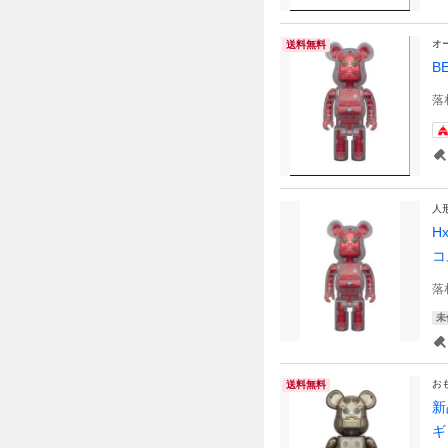
オ
送料無料
B
落
人
H
コ
落
未
お
送料無料
新
ギ