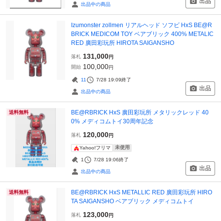
出品
出品中の商品
Izumonster zollmen リアルヘッド ソフビ HxS BE@R
BRICK MEDICOM TOY ベアブリック 400% METALIC
RED 廣田彩玩所 HIROTA SAIGANSHO
131,000
落札
円
100,000
開始
円
11
7/28 19:09
終了
出品
出品中の商品
BE@RBRICK HxS 廣田彩玩所 メタリックレッド 40
送料無料
0% メディコムトイ30周年記念
120,000
落札
円
未使用
Yahoo!フリマ
1
7/28 19:06
終了
出品
出品中の商品
BE@RBRICK HxS METALLIC RED 廣田彩玩所 HIRO
送料無料
TA SAIGANSHO ベアブリック メディコムトイ
123,000
落札
円