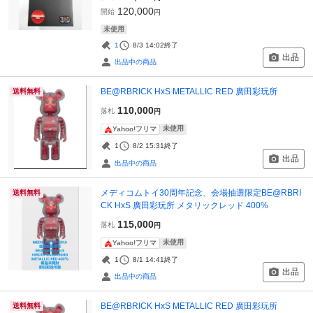
120,000
開始
円
未使用
1
8/3 14:02
終了
出品
出品中の商品
BE@RBRICK HxS METALLIC RED 廣田彩玩所
送料無料
110,000
落札
円
未使用
Yahoo!フリマ
1
8/2 15:31
終了
出品
出品中の商品
メディコムトイ30周年記念、会場抽選限定BE@RBRI
送料無料
CK HxS 廣田彩玩所 メタリックレッド 400%
115,000
落札
円
未使用
Yahoo!フリマ
1
8/1 14:41
終了
出品
出品中の商品
BE@RBRICK HxS METALLIC RED 廣田彩玩所
送料無料