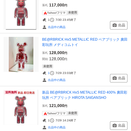
117,000
落札
円
未使用
Yahoo!フリマ
1
7/30 23:45
終了
出品
出品中の商品
BE@RBRICK HxS METALLIC RED ベアブリック 廣田
彩玩所 メディコムトイ
128,000
落札
円
128,000
開始
円
未使用
1
7/29 23:03
終了
出品
出品中の商品
新品 BE@RBRICK HxS METALLIC RED 400% 廣田彩
送料無料
玩所 ベアブリック HIROTA SAIGANSHO
121,000
落札
円
未使用
Yahoo!フリマ
1
7/29 14:24
終了
出品
出品中の商品