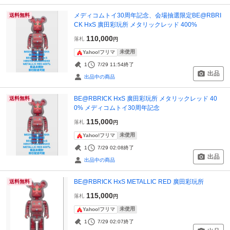
メディコムトイ30周年記念、会場抽選限定BE@RBRI
送料無料
CK HxS 廣田彩玩所 メタリックレッド 400%
110,000
落札
円
未使用
Yahoo!フリマ
1
7/29 11:54
終了
出品
出品中の商品
BE@RBRICK HxS 廣田彩玩所 メタリックレッド 40
送料無料
0% メディコムトイ30周年記念
115,000
落札
円
未使用
Yahoo!フリマ
1
7/29 02:08
終了
出品
出品中の商品
BE@RBRICK HxS METALLIC RED 廣田彩玩所
送料無料
115,000
落札
円
未使用
Yahoo!フリマ
1
7/29 02:07
終了