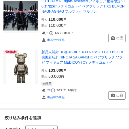
FUTURA x AllRightsReserved フィギュア 世界限定50
0体 /検索/ メディコムトイ ベアブリック HXS BEMON
NAGNAGNAG ブルマァク マルサン
110,000
落札
円
110,000
開始
円
1
4/5 22:08
終了
出品
出品中の商品
新品未開封 BE@RBRICK 400% HxS CLEAR BLACK
送料無料
廣田彩玩所 HIROTA SAIGANSHO ベアブリック ソフ
ビ フィギュア MEDICOMTOY メディコムトイ
133,000
落札
円
50,000
開始
円
未使用
22
3/29 21:18
終了
出品
出品中の商品
絞り込み条件を追加