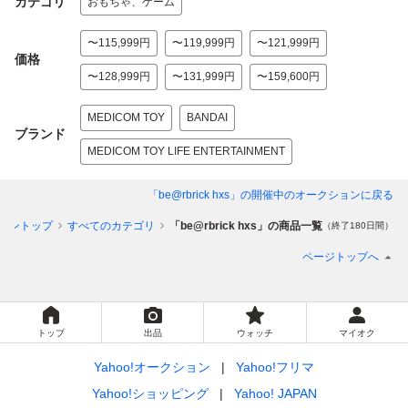
カテゴリ
おもちゃ、ゲーム
〜115,999円
〜119,999円
〜121,999円
価格
〜128,999円
〜131,999円
〜159,600円
MEDICOM TOY
BANDAI
ブランド
MEDICOM TOY LIFE ENTERTAINMENT
「be@rbrick hxs」
の開催中のオークションに戻る
ョントップ
すべてのカテゴリ
「be@rbrick hxs」の商品一覧
（終了180日間）
ページトップへ
トップ
出品
ウォッチ
マイオク
Yahoo!オークション
Yahoo!フリマ
Yahoo!ショッピング
Yahoo! JAPAN