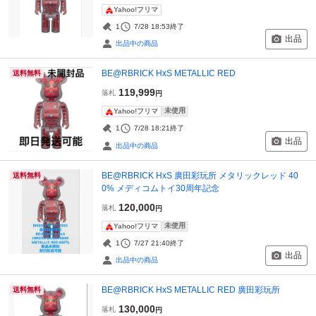
Yahoo!フリマ
1
7/28 18:53
終了
出品
出品中の商品
BE@RBRICK HxS METALLIC RED
送料無料
119,999
落札
円
未使用
Yahoo!フリマ
1
7/28 18:21
終了
出品
出品中の商品
BE@RBRICK HxS 廣田彩玩所 メタリックレッド 40
送料無料
0% メディコムトイ30周年記念
120,000
落札
円
未使用
Yahoo!フリマ
1
7/27 21:40
終了
出品
出品中の商品
BE@RBRICK HxS METALLIC RED 廣田彩玩所
送料無料
130,000
落札
円