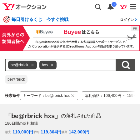
i
毎日引けるくじ 今すぐ挑戦
ログイン
be@rbrick
hxs
be@rbrick
検索条件
キーワード
：
be@rbrick hxs
落札価格
：
106,400円 ～ 159,6
「be@rbrick hxs」
の落札された商品
180
日間の落札相場
110,000
円
119,304
円
142,000
円
最安
平均
最高