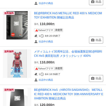
出品
出品中の商品
BE@RBRICK HxS METALLIC RED 400％ MEDICOM
送料無料
TOY EXHIBITION 開催記念商品
110,000
落札
円
未使用
Yahoo!フリマ
1
8/8 20:05
終了
出品
出品中の商品
メディコムトイ30周年記念、会場抽選限定BE@RBRI
送料無料
CK HxS 廣田彩玩所 メタリックレッド 400%
110,000
落札
円
未使用
Yahoo!フリマ
1
8/4 16:59
終了
出品
出品中の商品
BE@RBRICK HxS（HIROTA SAIGANSHO） METALL
送料無料
IC RED 400％ MEDICOM TOY 30th ANNIVERSARY E
XHIBITION 開催記念商品
120,000
落札
円