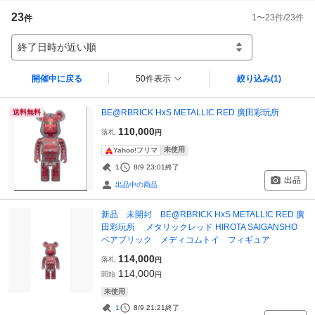
23
1
〜
23
件/
23
件
件
終了日時が近い順
開催中に戻る
50件表示
絞り込み
(1)
BE@RBRICK HxS METALLIC RED 廣田彩玩所
送料無料
110,000
落札
円
未使用
Yahoo!フリマ
1
8/9 23:01
終了
出品
出品中の商品
新品 未開封 BE@RBRICK HxS METALLIC RED 廣
田彩玩所 メタリックレッド HIROTA SAIGANSHO
ベアブリック メディコムトイ フィギュア
114,000
落札
円
114,000
開始
円
未使用
1
8/9 21:21
終了