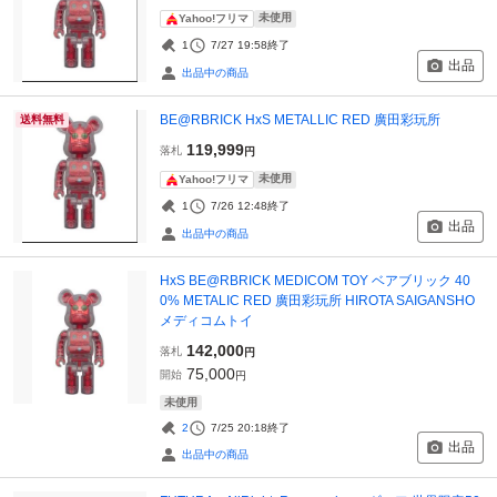
未使用
Yahoo!フリマ
1
7/27 19:58
終了
出品
出品中の商品
BE@RBRICK HxS METALLIC RED 廣田彩玩所
送料無料
119,999
落札
円
未使用
Yahoo!フリマ
1
7/26 12:48
終了
出品
出品中の商品
HxS BE@RBRICK MEDICOM TOY ベアブリック 40
0% METALIC RED 廣田彩玩所 HIROTA SAIGANSHO
メディコムトイ
142,000
落札
円
75,000
開始
円
未使用
2
7/25 20:18
終了
出品
出品中の商品