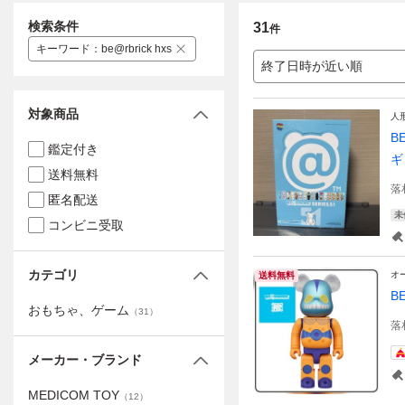
検索条件
31
件
キーワード
：
be@rbrick hxs
終了日時が近い順
対象商品
人
B
鑑定付き
ギ
送料無料
落
匿名配送
未
コンビニ受取
カテゴリ
オ
送料無料
B
おもちゃ、ゲーム
（
31
）
落
メーカー・ブランド
MEDICOM TOY
（
12
）