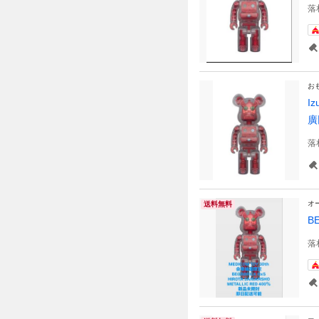
落
お
I
廣
落
オ
送料無料
B
落