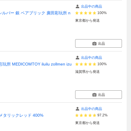
出品中の商品
00% シルバー 銀 ベアブリック 廣田彩玩所 n
100%
東京都
から発送
出品
出品中の商品
MEDICOMTOY iluilu zollmen izu
100%
滋賀県
から発送
出品
出品中の商品
メタリックレッド 400%
97.2%
東京都
から発送