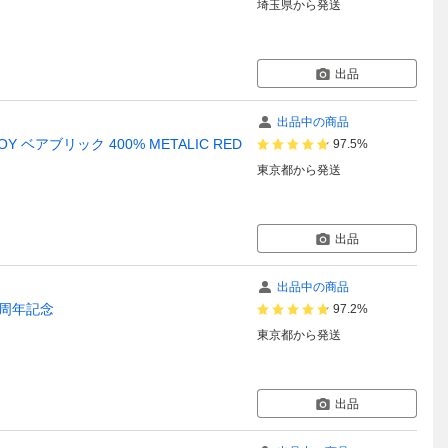
埼玉県
から発送
出品
出品中の商品
 TOY ベアブリック 400% METALIC RED
97.5%
東京都
から発送
出品
出品中の商品
0周年記念
97.2%
東京都
から発送
出品