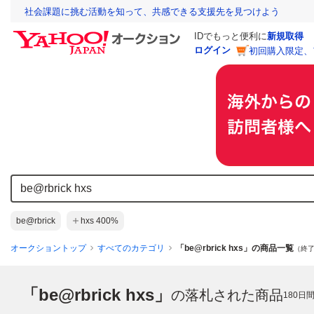
社会課題に挑む活動を知って、共感できる支援先を見つけよう
IDでもっと便利に
新規取得
ログイン
初回購入限定、
be@rbrick
hxs 400%
オークショントップ
すべてのカテゴリ
「be@rbrick hxs」の商品一覧
（終了
「be@rbrick hxs」
の落札された商品
180
日