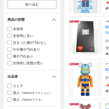
絞り込む
商品の状態
人
送料無料
B
未使用
I
未使用に近い
落
目立った傷や汚れなし
未
やや傷や汚れあり
傷や汚れあり
全体的に状態が悪い
オ
送料無料
B
出品者
落
ストア
個人
（Yahoo!オークション）
個人
（Yahoo!フリマ）
オ
送料無料