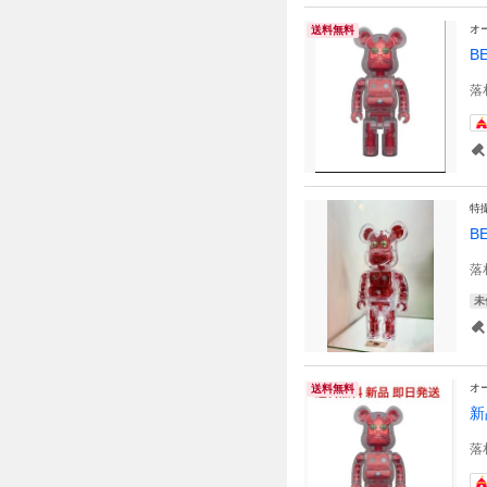
オ
送料無料
B
落
特
B
落
未
オ
送料無料
新
落