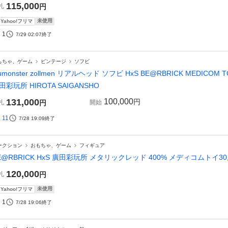
115,000
札
円
未使用
Yahoo!フリマ
1
7/29 02:07
終了
もちゃ、ゲーム
ビンテージ
ソフビ
zumonster zollmen リアルヘッド ソフビ HxS BE@RBRICK MEDICOM
田彩玩所 HIROTA SAIGANSHO
131,000
100,000
円
札
円
開始
11
7/28 19:09
終了
ークション
おもちゃ、ゲーム
フィギュア
E@RBRICK HxS 廣田彩玩所 メタリックレッド 400% メディコムトイ3
120,000
札
円
未使用
Yahoo!フリマ
1
7/28 19:06
終了