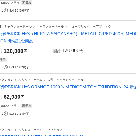
未使用
Yahoo!フリマ
1
8/4 16:59
終了
形、キャラクタードール
キャラクタードール
キューブリック、ベアブリック
E@RBRICK HxS（HIROTA SAIGANSHO） METALLIC RED 400％ MEDI
TION 開催記念商品
120,000
120,000
円
札
円
開始
使用
1
8/3 14:02
終了
ークション
おもちゃ、ゲーム
人形、キャラクタードール
E@RBRICK HxS ORANGE 1000％ MEDICOM TOY EXHIBITION '24
62,980
札
円
未使用
Yahoo!フリマ
1
8/3 10:14
終了
ークション
おもちゃ、ゲーム
フィギュア