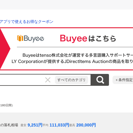
アプリで使えるお得なクーポン
すべてのカテゴリ
＋条件指定
180日間）
9,251
円
111,033
円
200,000
円
間の落札相場
最安
平均
最高