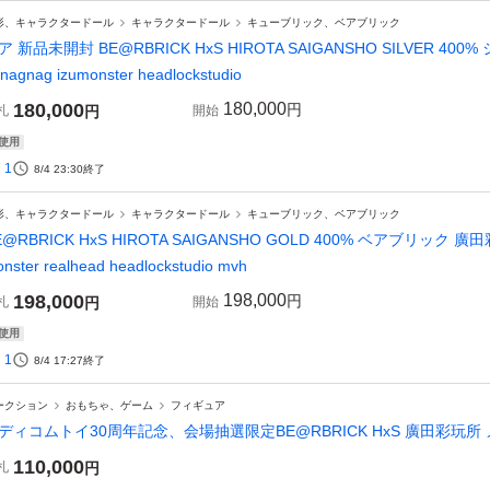
形、キャラクタードール
キャラクタードール
キューブリック、ベアブリック
ア 新品未開封 BE@RBRICK HxS HIROTA SAIGANSHO SILVER 4
nagnag izumonster headlockstudio
180,000
180,000
円
札
円
開始
使用
1
8/4 23:30
終了
形、キャラクタードール
キャラクタードール
キューブリック、ベアブリック
E@RBRICK HxS HIROTA SAIGANSHO GOLD 400% ベアブリック 廣田彩玩所 
nster realhead headlockstudio mvh
198,000
198,000
円
札
円
開始
使用
1
8/4 17:27
終了
ークション
おもちゃ、ゲーム
フィギュア
ディコムトイ30周年記念、会場抽選限定BE@RBRICK HxS 廣田彩玩所 
110,000
札
円