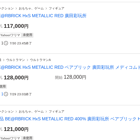
ークション
おもちゃ、ゲーム
フィギュア
E@RBRICK HxS METALLIC RED 廣田彩玩所
117,000
札
円
未使用
Yahoo!フリマ
1
7/30 23:45
終了
撮
ウルトラマン
ウルトラマンA
E@RBRICK HxS METALLIC RED ベアブリック 廣田彩玩所 メディコム
128,000
128,000
円
札
円
開始
使用
1
7/29 23:03
終了
ークション
おもちゃ、ゲーム
フィギュア
品 BE@RBRICK HxS METALLIC RED 400% 廣田彩玩所 ベアブリック H
121,000
札
円
未使用
Yahoo!フリマ