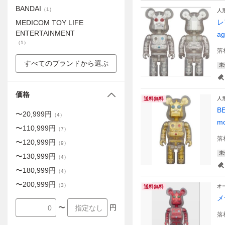
BANDAI
（
1
）
人
レ
MEDICOM TOY LIFE
ENTERTAINMENT
ag
（
1
）
落
すべてのブランドから選ぶ
未
価格
人
送料無料
B
〜
20,999
円
（
4
）
mo
〜
110,999
円
（
7
）
落
〜
120,999
円
（
9
）
未
〜
130,999
円
（
4
）
〜
180,999
円
（
4
）
〜
200,999
円
（
3
）
オ
送料無料
メ
〜
円
落