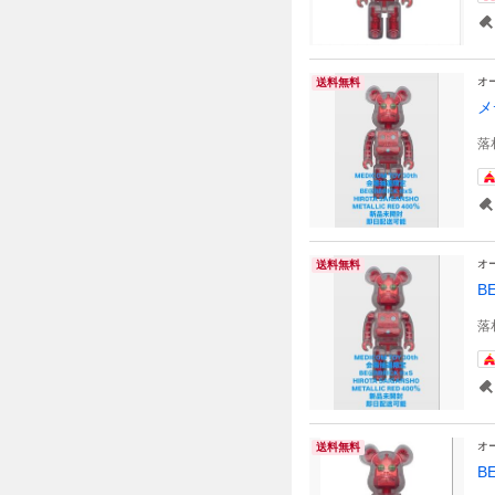
オ
送料無料
メ
落
オ
送料無料
B
落
オ
送料無料
B