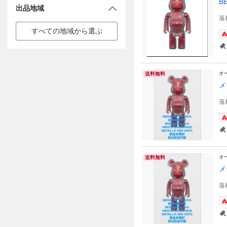
B
出品地域
落
すべての地域から選ぶ
オ
送料無料
メ
落
オ
送料無料
メ
落