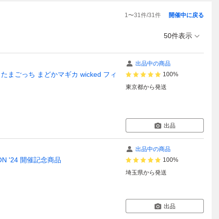
1
〜
31
件/
31
件
開催中に戻る
50件表示
出品中の商品
gnag たまごっち まどかマギカ wicked フィ
100%
東京都
から発送
出品
出品中の商品
ION '24 開催記念商品
100%
埼玉県
から発送
出品