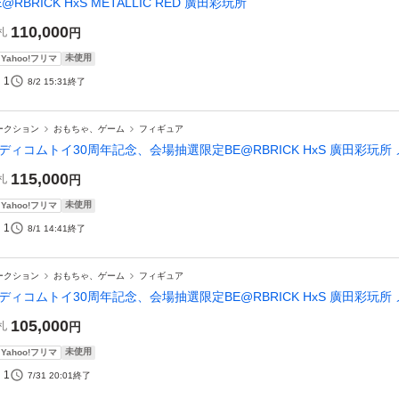
E@RBRICK HxS METALLIC RED 廣田彩玩所
110,000
札
円
未使用
Yahoo!フリマ
1
8/2 15:31
終了
ークション
おもちゃ、ゲーム
フィギュア
ディコムトイ30周年記念、会場抽選限定BE@RBRICK HxS 廣田彩玩所 
115,000
札
円
未使用
Yahoo!フリマ
1
8/1 14:41
終了
ークション
おもちゃ、ゲーム
フィギュア
ディコムトイ30周年記念、会場抽選限定BE@RBRICK HxS 廣田彩玩所 
105,000
札
円
未使用
Yahoo!フリマ
1
7/31 20:01
終了