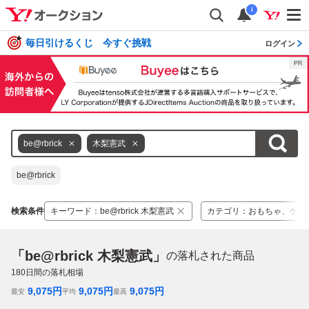
i
毎日引けるくじ 今すぐ挑戦
ログイン
be@rbrick
木梨憲武
be@rbrick
検索条件
キーワード
：
be@rbrick 木梨憲武
カテゴリ
：
おもちゃ、ゲー
「be@rbrick 木梨憲武」
の落札された商品
180
日間の落札相場
9,075
円
9,075
円
9,075
円
最安
平均
最高