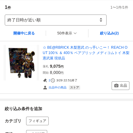
1
1
〜
1
件/
1
件
件
終了日時が近い順
開催中に戻る
50件表示
絞り込み
(2)
☆ BE@RBRICK 木梨憲武 のっ手いこー！ REACH O
UT 100％ ＆ 400％ ベアブリック メディコムトイ 木梨
憲武展 現状品
9,075
落札
円
8,000
開始
円
2
3/29 22:51
終了
出品
ストア
出品中の商品
絞り込み条件を追加
カテゴリ
フィギュア