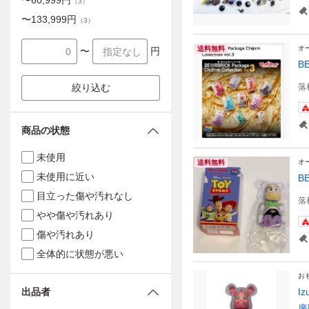
〜
60,999
円
（
3
）
〜
133,999
円
（
3
）
オ
送料無料
〜
円
B
絞り込む
落
商品の状態
未使用
オ
送料無料
未使用に近い
B
目立った傷や汚れなし
落
やや傷や汚れあり
傷や汚れあり
全体的に状態が悪い
お
出品者
I
廣