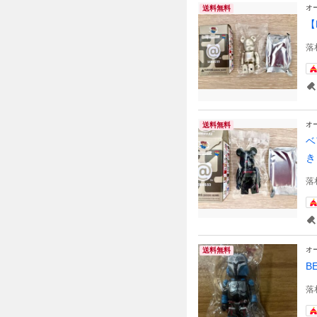
オ
送料無料
【
落
オ
送料無料
ベ
き
落
オ
送料無料
B
落