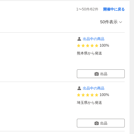
1
〜
50
件/
62
件
開催中に戻る
50件表示
出品中の商品
100%
熊本県
から発送
出品
出品中の商品
100%
埼玉県
から発送
出品