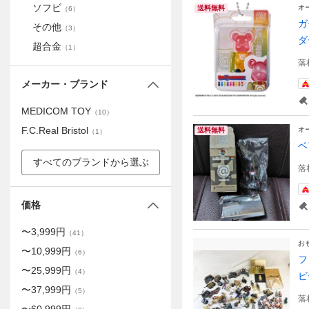
ソフビ
オ
送料無料
（
6
）
ガ
その他
（
3
）
ダ
超合金
（
1
）
落
メーカー・ブランド
MEDICOM TOY
（
10
）
F.C.Real Bristol
オ
送料無料
（
1
）
ベ
すべてのブランドから選ぶ
落
価格
〜
3,999
円
（
41
）
お
〜
10,999
円
（
6
）
フ
〜
25,999
円
（
4
）
ビ
〜
37,999
円
（
5
）
落