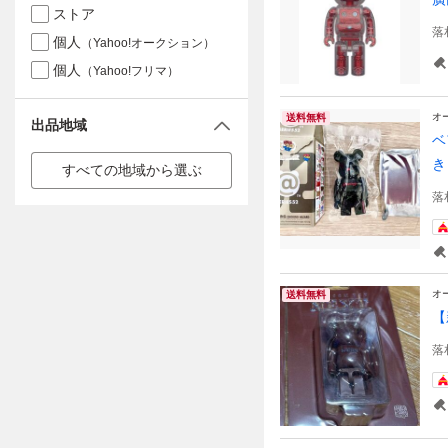
ストア
落
個人
（Yahoo!オークション）
個人
（Yahoo!フリマ）
オ
送料無料
出品地域
ベ
き
すべての地域から選ぶ
落
オ
送料無料
【
落