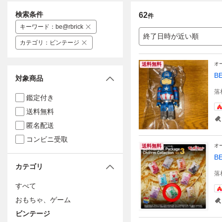
検索条件
62
件
キーワード
：
be@rbrick
終了日時が近い順
カテゴリ
：
ビンテージ
オ
送料無料
B
対象商品
落
鑑定付き
送料無料
匿名配送
コンビニ受取
オ
送料無料
BE
カテゴリ
落
すべて
おもちゃ、ゲーム
ビンテージ