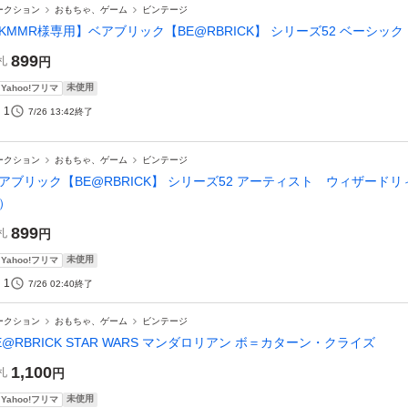
ークション
おもちゃ、ゲーム
ビンテージ
KMMR様専用】ベアブリック【BE@RBRICK】 シリーズ52 ベーシ
899
札
円
未使用
Yahoo!フリマ
1
7/26 13:42
終了
ークション
おもちゃ、ゲーム
ビンテージ
アブリック【BE@RBRICK】 シリーズ52 アーティスト ウィザードリィ
）
899
札
円
未使用
Yahoo!フリマ
1
7/26 02:40
終了
ークション
おもちゃ、ゲーム
ビンテージ
E@RBRICK STAR WARS マンダロリアン ボ＝カターン・クライズ
1,100
札
円
未使用
Yahoo!フリマ