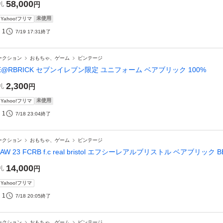
58,000
札
円
未使用
Yahoo!フリマ
1
7/19 17:31
終了
ークション
おもちゃ、ゲーム
ビンテージ
E@RBRICK セブンイレブン限定 ユニフォーム ベアブリック 100%
2,300
札
円
未使用
Yahoo!フリマ
1
7/18 23:04
終了
ークション
おもちゃ、ゲーム
ビンテージ
2AW 23 FCRB f.c real bristol エフシーレアルブリストル ベアブリック 
14,000
札
円
Yahoo!フリマ
1
7/18 20:05
終了
ークション
おもちゃ、ゲーム
ビンテージ