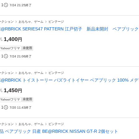
1
7/24 21:25
終了
ークション
おもちゃ、ゲーム
ビンテージ
E@RBRICK SERIES47 PATTERN 江戸切子 新品未開封 ベアブリ
1,400
札
円
未使用
Yahoo!フリマ
1
7/24 21:06
終了
ークション
おもちゃ、ゲーム
ビンテージ
E@RBRICK トイストーリー バズライトイヤー ベアブリック 100% メ
1,450
札
円
未使用
Yahoo!フリマ
1
7/20 11:43
終了
ークション
おもちゃ、ゲーム
ビンテージ
品 ベアブリック 日産 BE@RBRICK NISSAN GT-R 2個セット