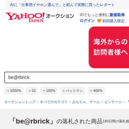
AIに「仕事用イヤホン選んで」と頼んで実際に買ったレポート
IDでもっと便利に
新規取得
ログイン
初回購入限定、
1000%
52
100%
バットマン
400%
オークショントップ
すべてのカテゴリ
おもちゃ、ゲーム
ビンテージ
「
「be@rbrick」
の落札された商品
180
日間の落札