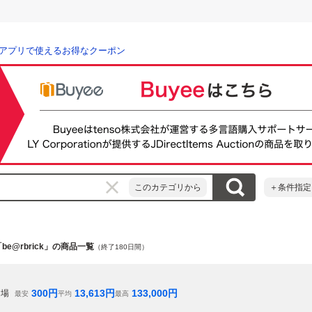
アプリで使えるお得なクーポン
このカテゴリから
＋条件指定
be@rbrick」の商品一覧
（終了180日間）
300
円
13,613
円
133,000
円
相場
最安
平均
最高