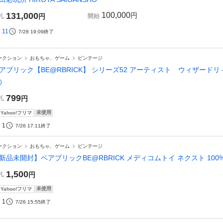
131,000
100,000
円
札
円
開始
11
7/28 19:09
終了
ークション
おもちゃ、ゲーム
ビンテージ
アブリック【BE@RBRICK】 シリーズ52 アーティスト ウィザードリィ
）
799
札
円
未使用
Yahoo!フリマ
1
7/26 17:11
終了
ークション
おもちゃ、ゲーム
ビンテージ
新品未開封】ベアブリックBE@RBRICK メディコムトイ ネクスト 100
1,500
札
円
未使用
Yahoo!フリマ
1
7/26 15:55
終了