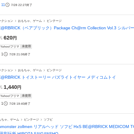
11
7/28 22:27
終了
ークション
おもちゃ、ゲーム
ビンテージ
E@RBRICK（ベアブリック）Package Ch@rm Collection Vol.3 シルバ
620
札
円
未使用
Yahoo!フリマ
1
7/28 21:06
終了
ークション
おもちゃ、ゲーム
ビンテージ
E@RBRICK トイストーリー バズライトイヤー メディコムトイ
1,440
札
円
未使用
Yahoo!フリマ
1
7/28 19:40
終了
もちゃ、ゲーム
ビンテージ
ソフビ
zumonster zollmen リアルヘッド ソフビ HxS BE@RBRICK MEDICOM
田彩玩所 HIROTA SAIGANSHO