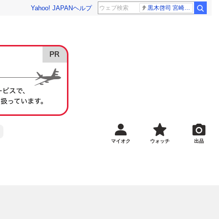
Yahoo! JAPAN
ヘルプ
黒木啓司 宮崎麗果
マイオク
ウォッチ
出品