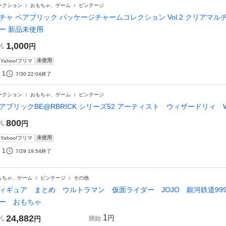
ークション
おもちゃ、ゲーム
ビンテージ
チャ ベアブリック パッケージチャームコレクション Vol.2 クリアマ
ー 新品未使用
1,000
札
円
未使用
Yahoo!フリマ
1
7/30 22:04
終了
ークション
おもちゃ、ゲーム
ビンテージ
アブリックBE@RBRICK シリーズ52 アーティスト ウィザードリィ Wi
800
札
円
未使用
Yahoo!フリマ
1
7/29 19:54
終了
もちゃ、ゲーム
ビンテージ
その他
ィギュア まとめ ウルトラマン 仮面ライダー JOJO 銀河鉄道9
ー おもちゃ
24,882
1
円
札
円
開始