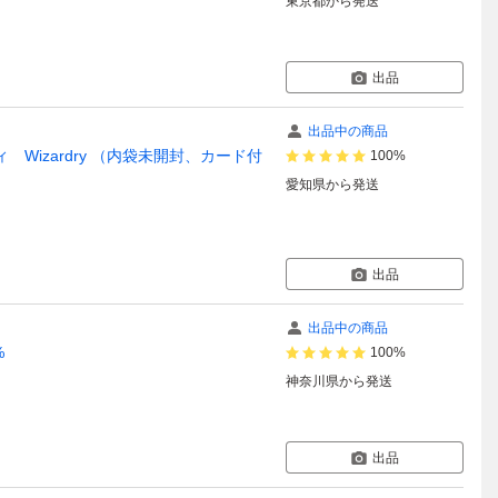
東京都
から発送
出品
出品中の商品
 Wizardry （内袋未開封、カード付
100%
愛知県
から発送
出品
出品中の商品
%
100%
神奈川県
から発送
出品