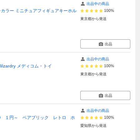
出品中の商品
ルチカラー ミニチュアフィギュアキーホル
100%
東京都
から発送
出品
出品中の商品
zardry メディコム・トイ
100%
東京都
から発送
出品
出品中の商品
99 １円～ ベアブリック レトロ ホ
100%
愛知県
から発送