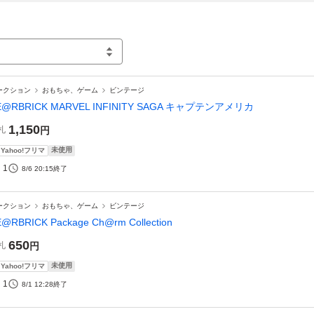
ークション
おもちゃ、ゲーム
ビンテージ
E@RBRICK MARVEL INFINITY SAGA キャプテンアメリカ
1,150
札
円
未使用
Yahoo!フリマ
1
8/6 20:15
終了
ークション
おもちゃ、ゲーム
ビンテージ
@RBRICK Package Ch@rm Collection
650
札
円
未使用
Yahoo!フリマ
1
8/1 12:28
終了