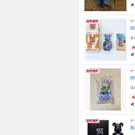
オ
送料無料
B
落
オ
送料無料
B
落
オ
送料無料
新