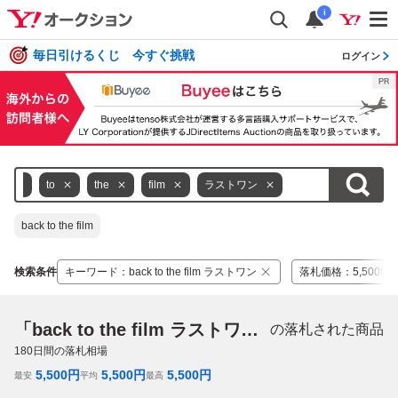
i
毎日引けるくじ 今すぐ挑戦
ログイン
ck
to
the
film
ラストワン
back to the film
検索条件
キーワード
：
back to the film ラストワン
落札価格
：
5,500円 
「back to the film ラストワン」
の落札された商品
180
日間の落札相場
5,500
円
5,500
円
5,500
円
最安
平均
最高