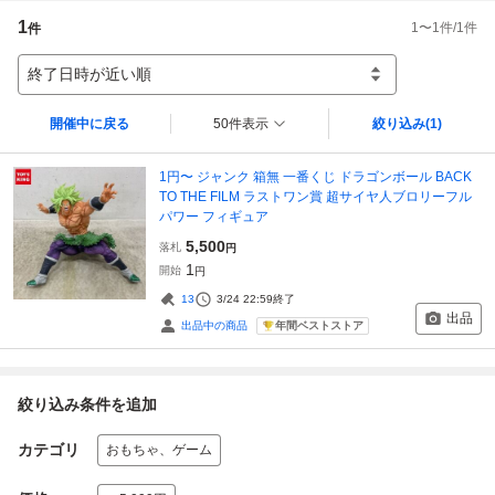
1
1
〜
1
件/
1
件
件
終了日時が近い順
開催中に戻る
50件表示
絞り込み
(1)
1円〜 ジャンク 箱無 一番くじ ドラゴンボール BACK
TO THE FILM ラストワン賞 超サイヤ人ブロリーフル
パワー フィギュア
5,500
落札
円
1
開始
円
13
3/24 22:59
終了
出品
年間ベストストア
出品中の商品
絞り込み条件を追加
カテゴリ
おもちゃ、ゲーム