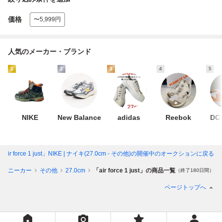
価格
〜5,999円
人気のメーカー・ブランド
1
2
3
4
5
NIKE
New Balance
adidas
Reebok
DC
「air force 1 just」NIKE | ナイキ(27.0cm - その他)
の開催中のオークションに戻る
スニーカー
その他
27.0cm
「air force 1 just」の商品一覧
（終了180日間）
ページトップへ