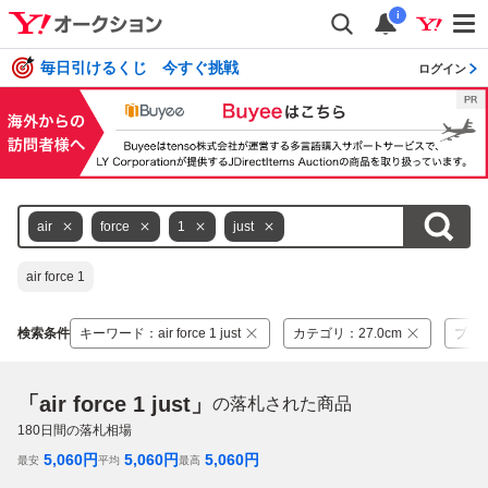
i
毎日引けるくじ 今すぐ挑戦
ログイン
air
force
1
just
air force 1
検索条件
キーワード
：
air force 1 just
カテゴリ
：
27.0cm
ブラ
「air force 1 just」
の落札された商品
180
日間の落札相場
5,060
円
5,060
円
5,060
円
最安
平均
最高