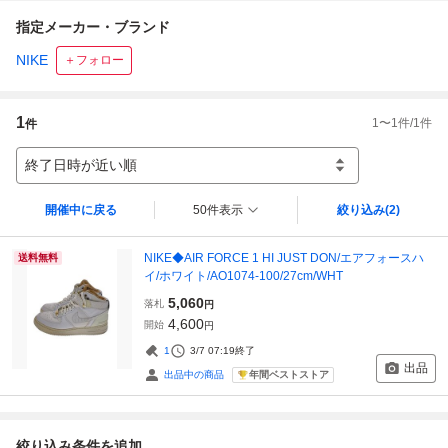
指定メーカー・ブランド
NIKE
＋フォロー
1
1
〜
1
件/
1
件
件
終了日時が近い順
開催中に戻る
50件表示
絞り込み
(2)
NIKE◆AIR FORCE 1 HI JUST DON/エアフォースハ
送料無料
イ/ホワイト/AO1074-100/27cm/WHT
5,060
落札
円
4,600
開始
円
1
3/7 07:19
終了
出品
年間ベストストア
出品中の商品
絞り込み条件を追加