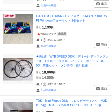
出品
出品中の商品
FUJIFILM ZIP DISK ZIPディスク 100MB ZDK100 DS
送料無料
F1 Windowsフォーマット 2個セット
1,199
落札
円
未使用
Yahoo!フリマ
1
2/21 17:46
終了
出品
出品中の商品
★美品!! WTB SPEED DISK デオーレ ディスクブレ
ーキ Fスルーアクスル 26インチ ホイール 8～1
0S 前後セット メンテ済 直引歓迎
18,000
落札
円
14,000
開始
円
1
6/17 11:14
終了
出品
出品中の商品
TDK Mini-Floppy Disk フロッピーディスク M2D
D 5枚 M2HSD 256RECORD LENGTH 10枚
1,700