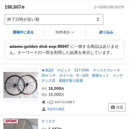
196,607
1
〜
50
件/
196,607
件
件
終了日時が近い順
開催中に戻る
50件表示
絞り込み
adamo-golden disk eop-95047
に一致する商品はありませ
ん。キーワードの一部を利用した結果を表示しています。
★美品!! マビック 317 DISK ディスクブレーキ
26インチ ホイール 8～10S 前後セット メンテ
ナンス済 直接引取り歓迎
16,000
落札
円
16,000
開始
円
1
5/17 21:23
終了
出品
出品中の商品
ディスク
送料無料
1,447