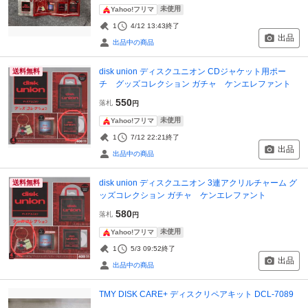
未使用
Yahoo!フリマ
1
4/12 13:43
終了
出品
出品中の商品
disk union ディスクユニオン CDジャケット用ポー
送料無料
チ グッズコレクション ガチャ ケンエレファント
550
落札
円
未使用
Yahoo!フリマ
1
7/12 22:21
終了
出品
出品中の商品
disk union ディスクユニオン 3連アクリルチャーム グ
送料無料
ッズコレクション ガチャ ケンエレファント
580
落札
円
未使用
Yahoo!フリマ
1
5/3 09:52
終了
出品
出品中の商品
TMY DISK CARE+ ディスクリペアキット DCL-7089