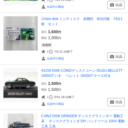
出品
出品中の商品
◎mini disk ミニディスク 未開封 80分5枚 74分1
枚 セット
1,600
落札
円
1,000
開始
円
未使用
5
7/3 21:10
終了
出品
出品中の商品
43159 DISK CONE/ディスクコーン ISUZU BELLETT
1600GT いすゞ ベレット 1600GT ケース付き
1,500
落札
円
1,500
開始
円
1
5/31 18:14
終了
出品
出品中の商品
CAINZ DISK GRINDER ディスクグラインダー 電動工
具 ディスクグラインダ DIY ハンドツール 100V 電動
工具 工具