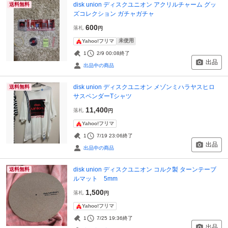
disk union ディスクユニオン アクリルチャーム グッ
送料無料
ズコレクション ガチャガチャ
600
落札
円
未使用
Yahoo!フリマ
1
2/9 00:08
終了
出品
出品中の商品
disk union ディスクユニオン メゾンミハラヤスヒロ
送料無料
サスペンダーTシャツ
11,400
落札
円
Yahoo!フリマ
1
7/19 23:06
終了
出品
出品中の商品
disk union ディスクユニオン コルク製 ターンテーブ
送料無料
ルマット 5mm
1,500
落札
円
Yahoo!フリマ
1
7/25 19:36
終了
出品