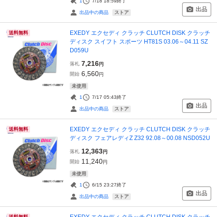
1
7/18 18:59
終了
出品
ストア
出品中の商品
EXEDY エクセディ クラッチ CLUTCH DISK クラッチ
送料無料
ディスク スイフト スポーツ HT81S 03.06～04.11 SZ
D059U
7,216
落札
円
6,560
開始
円
未使用
1
7/17 05:43
終了
出品
ストア
出品中の商品
EXEDY エクセディ クラッチ CLUTCH DISK クラッチ
送料無料
ディスク フェアレディZ Z32 92.08～00.08 NSD052U
12,363
落札
円
11,240
開始
円
未使用
1
6/15 23:27
終了
出品
ストア
出品中の商品
EXEDY エクセディ クラッチ CLUTCH DISK クラッチ
送料無料