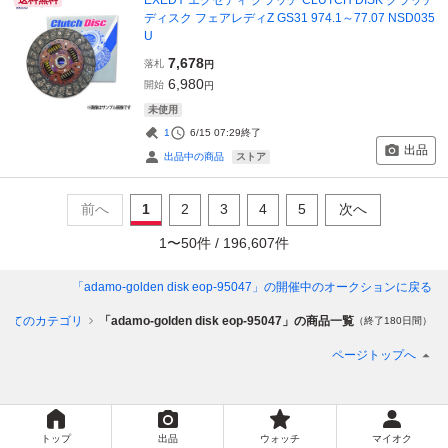
ディスク フェアレディZ GS31 974.1～77.07 NSD035
U
7,678
落札
円
6,980
開始
円
未使用
1
6/15 07:29
終了
出品
ストア
出品中の商品
前へ
1
2
3
4
5
次へ
1
〜
50
件 /
196,607
件
「adamo-golden disk eop-95047」
の開催中のオークションに戻る
べてのカテゴリ
「adamo-golden disk eop-95047」の商品一覧
（終了180日間）
ページトップへ
トップ
出品
ウォッチ
マイオク