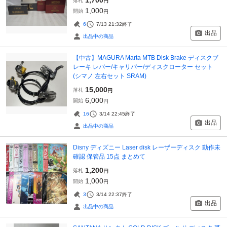
落札
円
1,000
開始
円
6
7/13 21:32
終了
出品
出品中の商品
【中古】MAGURA Marta MTB Disk Brake ディスクブ
レーキ レバー/キャリパー/ディスクローター セット
(シマノ 左右セット SRAM)
15,000
落札
円
6,000
開始
円
16
3/14 22:45
終了
出品
出品中の商品
Disny ディズニー Laser disk レーザーディスク 動作未
確認 保管品 15点 まとめて
1,200
落札
円
1,000
開始
円
3
3/14 22:37
終了
出品
出品中の商品