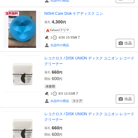
出品中の商品
NISHI Care Disk ケアディスク ニシ
送料無料
4,300
落札
円
Yahoo!フリマ
1
4/30 15:55
終了
出品
出品中の商品
レコクロス / DISK UNION ディスク ユニオン レコード
クリーナー
660
落札
円
600
開始
円
未使用
1
8/3 12:02
終了
出品
ストア
出品中の商品
レコクロス / DISK UNION ディスク ユニオン レコード
クリーナー
660
落札
円
600
開始
円