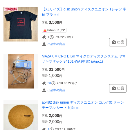
【XLサイズ】disk union ディスクユニオン Tシャツ 半
送料無料
袖 ブラック
3,500
落札
円
Yahoo!フリマ
1
7/4 22:21
終了
出品
出品中の商品
MAZAK MICRO DISK マイクロディスクシステム ヤマ
ザキマザック 94101-WA (中古) (///no.1)
31,500
落札
円
1,000
開始
円
38
2/28 00:22
終了
出品
出品中の商品
a5482 disk union ディスクユニオン コルク製 ターン
テーブル シート 約5mm
2,000
落札
円
2,000
開始
円
1
2/27 19:18
終了