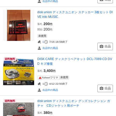
出品中の商品
disk union ディスクユニオン ステッカー 3枚セット DI
VE into MUSIC.
200
落札
円
200
開始
円
未使用
1
7/16 18:58
終了
出品
出品中の商品
DISK CARE ディスクリペアキット DCL-7089 CD DV
送料無料
D キズ修復
3,400
落札
円
未使用
Yahoo!フリマ
1
4/12 22:50
終了
出品
出品中の商品
disk union ディスクユニオン グッズコレクション ガ
送料無料
チャ CDジャケット用ポーチ
380
落札
円