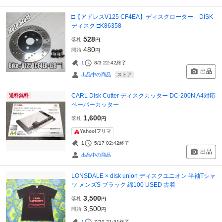
□【アドレスV125 CF4EA】ディスクローター DISK
ディスク □K86358
528
落札
円
480
開始
円
1
8/3 22:42
終了
出品
ストア
出品中の商品
CARL Disk Cutter ディスクカッター DC-200N A4対応
送料無料
ペーパーカッター
1,600
落札
円
Yahoo!フリマ
1
5/17 02:42
終了
出品
出品中の商品
LONSDALE × disk union ディスクユニオン 半袖Tシャ
ツ メンズS ブラック 綿100 USED 古着
3,500
落札
円
3,500
開始
円
1
7/20 21:31
終了