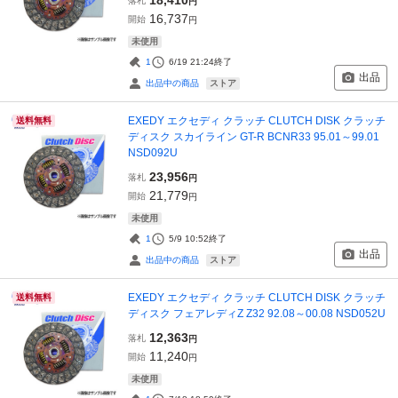
落札
円
16,737
開始
円
未使用
1
6/19 21:24
終了
出品
ストア
出品中の商品
EXEDY エクセディ クラッチ CLUTCH DISK クラッチ
送料無料
ディスク スカイライン GT-R BCNR33 95.01～99.01
NSD092U
23,956
落札
円
21,779
開始
円
未使用
1
5/9 10:52
終了
出品
ストア
出品中の商品
EXEDY エクセディ クラッチ CLUTCH DISK クラッチ
送料無料
ディスク フェアレディZ Z32 92.08～00.08 NSD052U
12,363
落札
円
11,240
開始
円
未使用