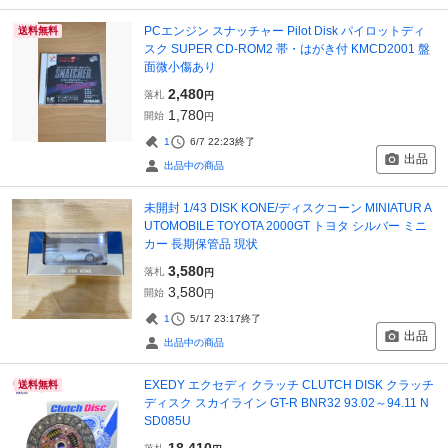
PCエンジン スナッチャー Pilot Disk パイロットディ
送料無料
スク SUPER CD-ROM2 帯・はがき付 KMCD2001 盤
面微小傷あり
2,480
落札
円
1,780
開始
円
1
6/7 22:23
終了
出品
出品中の商品
未開封 1/43 DISK KONE/ディスクコーン MINIATUR A
UTOMOBILE TOYOTA 2000GT トヨタ シルバー ミニ
カー 長期保管品 現状
3,580
落札
円
3,580
開始
円
1
5/17 23:17
終了
出品
出品中の商品
EXEDY エクセディ クラッチ CLUTCH DISK クラッチ
送料無料
ディスク スカイライン GT-R BNR32 93.02～94.11 N
SD085U
18,410