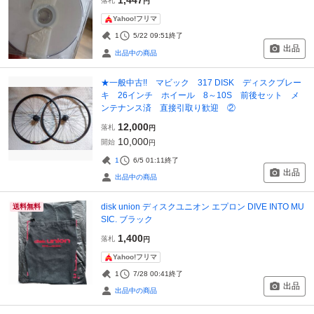
落札
円
Yahoo!フリマ
1
5/22 09:51
終了
出品
出品中の商品
★一般中古!! マビック 317 DISK ディスクブレー
キ 26インチ ホイール 8～10S 前後セット メ
ンテナンス済 直接引取り歓迎 ②
12,000
落札
円
10,000
開始
円
1
6/5 01:11
終了
出品
出品中の商品
disk union ディスクユニオン エプロン DIVE INTO MU
送料無料
SIC. ブラック
1,400
落札
円
Yahoo!フリマ
1
7/28 00:41
終了
出品
出品中の商品