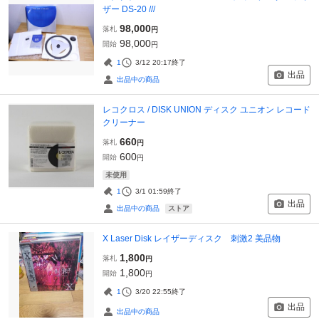
ザー DS-20 ///
98,000
落札
円
98,000
開始
円
1
3/12 20:17
終了
出品
出品中の商品
レコクロス / DISK UNION ディスク ユニオン レコード
クリーナー
660
落札
円
600
開始
円
未使用
1
3/1 01:59
終了
出品
ストア
出品中の商品
X Laser Disk レイザーディスク 刺激2 美品物
1,800
落札
円
1,800
開始
円
1
3/20 22:55
終了
出品
出品中の商品