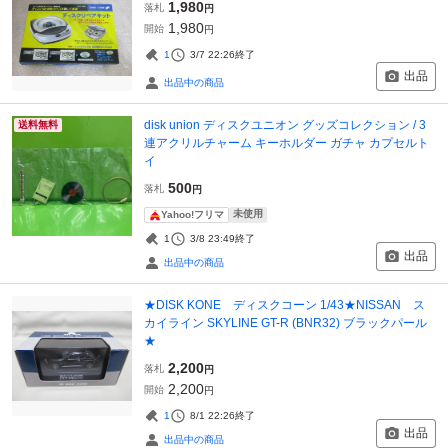
1,980
落札
円
1,980
開始
円
1
3/7 22:26
終了
出品
出品中の商品
disk union ディスクユニオン グッズコレクション / 3
送料無料
連アクリルチャーム キーホルダー ガチャ カプセルト
イ
500
落札
円
未使用
Yahoo!フリマ
1
3/8 23:49
終了
出品
出品中の商品
★DISK KONE ディスクコーン 1/43★NISSAN ス
カイライン SKYLINE GT-R (BNR32) ブラックパール
★
2,200
落札
円
2,200
開始
円
1
8/1 22:26
終了
出品
出品中の商品