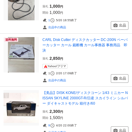
1,000
落札
円
1,000
開始
円
1
5/20 18:55
終了
出品
出品中の商品
CARL Disk Cutter ディスクカッター DC-200N ペーパ
送料無料
ーカッター カール 裁断機 カール事務器 事務用品 即
決
2,850
落札
円
Yahoo!フリマ
1
2/20 17:09
終了
出品
出品中の商品
【美品】DISK KONE/ディスクコーン 1/43 ミニカー N
ISSAN SKYLINE 2000GT-R/日産 スカイライン シルバ
ー ダイキャストモデル 箱付き/60
2,300
落札
円
1,500
開始
円
9
4/20 22:00
終了
出品