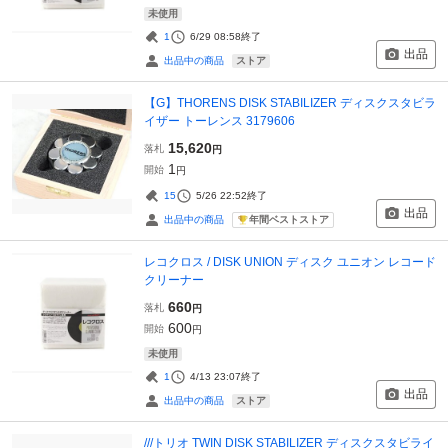
未使用
1
6/29 08:58
終了
出品
ストア
出品中の商品
【G】THORENS DISK STABILIZER ディスクスタビラ
イザー トーレンス 3179606
15,620
落札
円
1
開始
円
15
5/26 22:52
終了
出品
年間ベストストア
出品中の商品
レコクロス / DISK UNION ディスク ユニオン レコード
クリーナー
660
落札
円
600
開始
円
未使用
1
4/13 23:07
終了
出品
ストア
出品中の商品
///トリオ TWIN DISK STABILIZER ディスクスタビライ