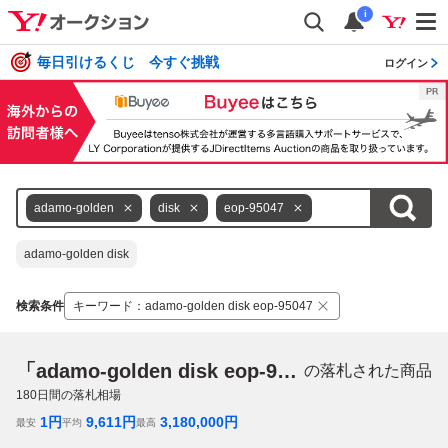
i
毎日引けるくじ 今すぐ挑戦
ログイン
adamo-golden
disk
eop-95047
adamo-golden disk
検索条件
キーワード
：
adamo-golden disk eop-95047
「adamo-golden disk eop-95047」
の落札された商品
180
日間の落札相場
1
円
9,611
円
3,180,000
円
最安
平均
最高