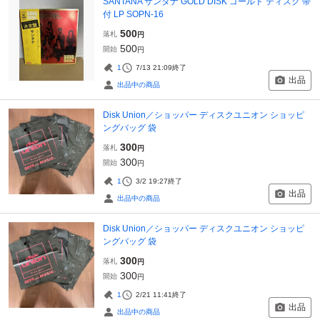
SANTANA サンタナ GOLD DISK ゴールド ディスク 帯
付 LP SOPN-16
500
落札
円
500
開始
円
1
7/13 21:09
終了
出品
出品中の商品
Disk Union／ショッパー ディスクユニオン ショッピ
ングバッグ 袋
300
落札
円
300
開始
円
1
3/2 19:27
終了
出品
出品中の商品
Disk Union／ショッパー ディスクユニオン ショッピ
ングバッグ 袋
300
落札
円
300
開始
円
1
2/21 11:41
終了
出品
出品中の商品