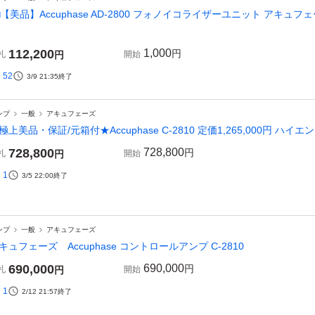
□【美品】Accuphase AD-2800 フォノイコライザーユニット アキュフェーズ
112,200
1,000
円
札
円
開始
52
3/9 21:35
終了
ンプ
一般
アキュフェーズ
極上美品・保証/元箱付★Accuphase C-2810 定価1,265,000円 ハ
728,800
728,800
円
札
円
開始
1
3/5 22:00
終了
ンプ
一般
アキュフェーズ
キュフェーズ Accuphase コントロールアンプ C-2810
690,000
690,000
円
札
円
開始
1
2/12 21:57
終了