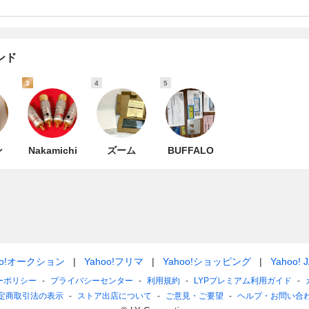
ンド
3
4
5
ン
Nakamichi
ズーム
BUFFALO
oo!オークション
Yahoo!フリマ
Yahoo!ショッピング
Yahoo! 
ーポリシー
プライバシーセンター
利用規約
LYPプレミアム利用ガイド
定商取引法の表示
ストア出店について
ご意見・ご要望
ヘルプ・お問い合