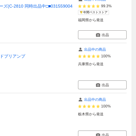
(C-2810 同時出品中□■031559004
99.3%
年間ベストストア
福岡県
から発送
出品
出品中の商品
イエンドプリアンプ
100%
兵庫県
から発送
出品
出品中の商品
100%
栃木県
から発送
出品