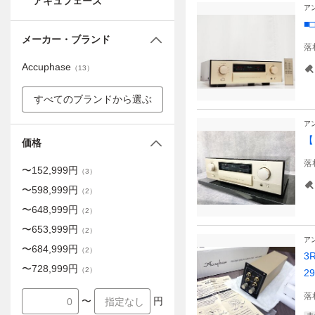
アキュフェーズ
ア
■
メーカー・ブランド
落
Accuphase
（
13
）
すべてのブランドから選ぶ
ア
【
価格
落
〜
152,999
円
（
3
）
〜
598,999
円
（
2
）
〜
648,999
円
（
2
）
〜
653,999
円
（
2
）
ア
〜
684,999
円
（
2
）
3
〜
728,999
円
（
2
）
2
落
〜
円