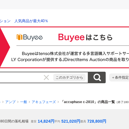
ション 人気商品が最大40％
このカテゴリから
＋条件指定
器
アンプ
一般
アキュフェーズ
「accuphase c-2810」の商品一覧
（終了18
14,824
円
521,020
円
728,800
円
180
日間の落札相場
最安
平均
最高