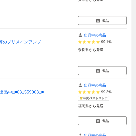
出品
出品中の商品
800等のプリメインアンプ
99.1%
奈良県
から発送
出品
出品中の商品
品中□■031559003□■
99.3%
年間ベストストア
福岡県
から発送
出品
出品中の商品