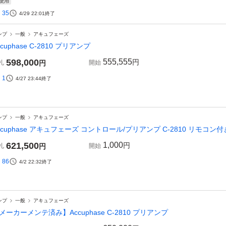
使用
35
4/29 22:01
終了
ンプ
一般
アキュフェーズ
ccuphase C-2810 プリアンプ
598,000
555,555
円
札
円
開始
1
4/27 23:44
終了
ンプ
一般
アキュフェーズ
ccuphase アキュフェーズ コントロール/プリアンプ C-2810 リモコン付き 
621,500
1,000
円
札
円
開始
86
4/2 22:32
終了
ンプ
一般
アキュフェーズ
メーカーメンテ済み】Accuphase C-2810 プリアンプ