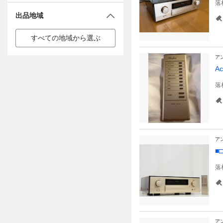
落
出品地域
すべての地域から選ぶ
ア
A
落
ア
■
落
ア