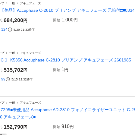
ンプ
一般
アキュフェーズ
□【美品】Accuphase C-2810 プリアンプ アキュフェーズ 元箱付□■03343
684,200
1,000
円
札
円
開始
124
5/20 21:33
終了
ンプ
一般
アキュフェーズ
 C 】 K5356 Accuphase C-2810 プリアンプ アキュフェーズ 2601985
535,702
1
円
札
円
開始
99
5/15 22:32
終了
ンプ
一般
アキュフェーズ
R7295■未使用品 Accuphase AD-2810 フォノイコライザーユニット C-2810/C-
90 アキュフェーズ■
152,790
910
円
札
円
開始