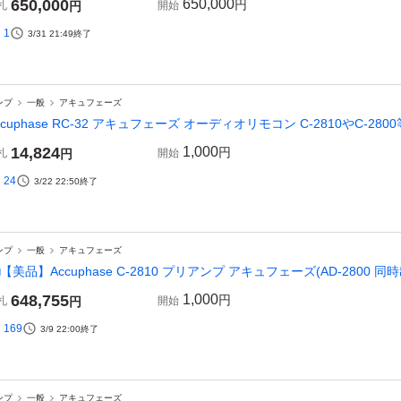
650,000
650,000
円
札
円
開始
1
3/31 21:49
終了
ンプ
一般
アキュフェーズ
ccuphase RC-32 アキュフェーズ オーディオリモコン C-2810やC-2
14,824
1,000
円
札
円
開始
24
3/22 22:50
終了
ンプ
一般
アキュフェーズ
□【美品】Accuphase C-2810 プリアンプ アキュフェーズ(AD-2800 同時出
648,755
1,000
円
札
円
開始
169
3/9 22:00
終了
ンプ
一般
アキュフェーズ