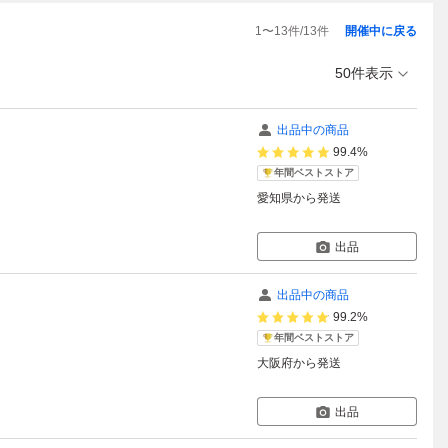
1
〜
13
件/
13
件
開催中に戻る
50件表示
出品中の商品
99.4%
年間ベストストア
愛知県
から発送
出品
出品中の商品
99.2%
年間ベストストア
大阪府
から発送
出品