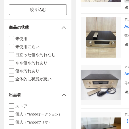
未
絞り込む
ア
A
商品の状態
落
未使用
未使用に近い
目立った傷や汚れなし
やや傷や汚れあり
ア
傷や汚れあり
A
全体的に状態が悪い
落
出品者
ストア
個人
（Yahoo!オークション）
ア
【
個人
（Yahoo!フリマ）