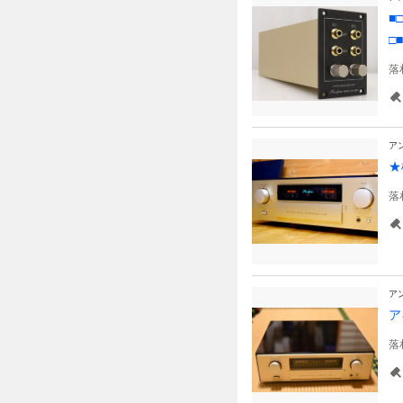
■
□■
落
ア
★
落
ア
ア
落