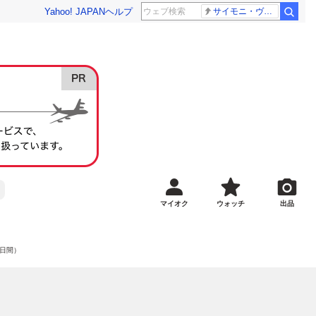
Yahoo! JAPAN
ヘルプ
サイモニ・ヴニランギ 死去
マイオク
ウォッチ
出品
0日間）