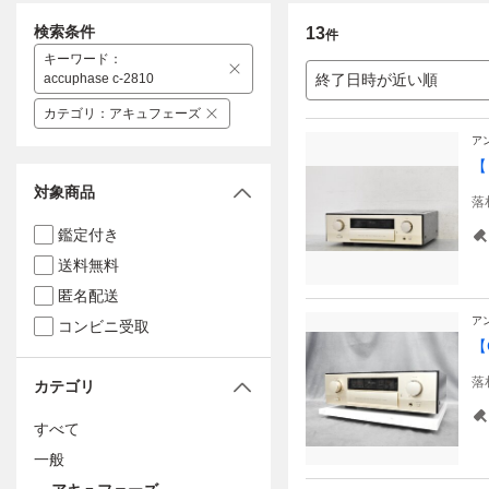
検索条件
13
件
キーワード
：
accuphase c-2810
終了日時が近い順
カテゴリ
：
アキュフェーズ
ア
【
対象商品
落
鑑定付き
送料無料
匿名配送
ア
コンビニ受取
【
落
カテゴリ
すべて
一般