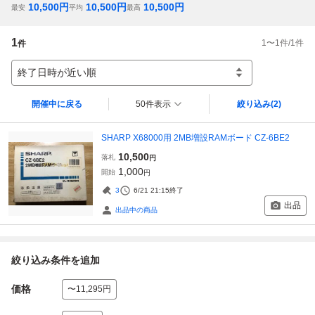
10,500
円
10,500
円
10,500
円
最安
平均
最高
1
1
〜
1
件/
1
件
件
終了日時が近い順
開催中に戻る
50件表示
絞り込み
(2)
SHARP X68000用 2MB増設RAMボード CZ-6BE2
10,500
落札
円
1,000
開始
円
3
6/21 21:15
終了
出品
出品中の商品
絞り込み条件を追加
価格
〜11,295円