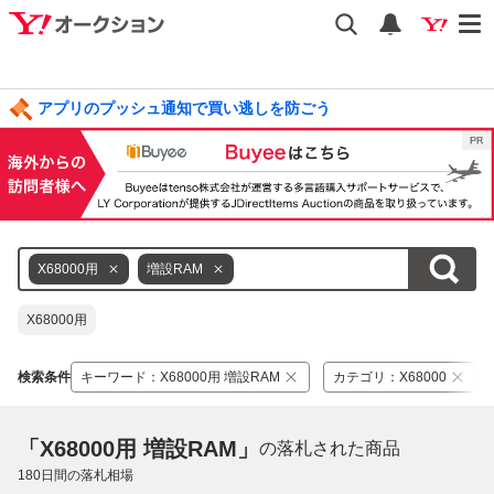
アプリのプッシュ通知で買い逃しを防ごう
X68000用
増設RAM
X68000用
検索条件
キーワード
：
X68000用 増設RAM
カテゴリ
：
X68000
「X68000用 増設RAM」
の落札された商品
180
日間の落札相場