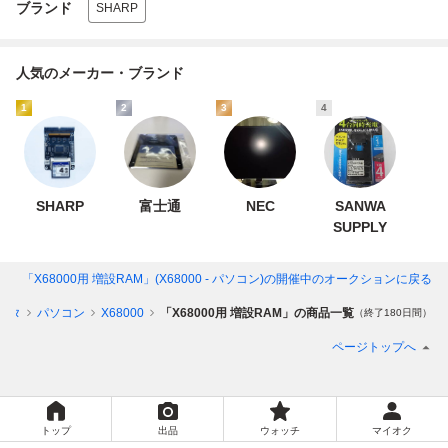
ブランド
SHARP
人気のメーカー・ブランド
1
2
3
4
SHARP
富士通
NEC
SANWA
SUPPLY
「X68000用 増設RAM」(X68000 - パソコン)
の開催中のオークションに戻る
ータ
パソコン
X68000
「X68000用 増設RAM」の商品一覧
（終了180日間）
ページトップへ
トップ
出品
ウォッチ
マイオク