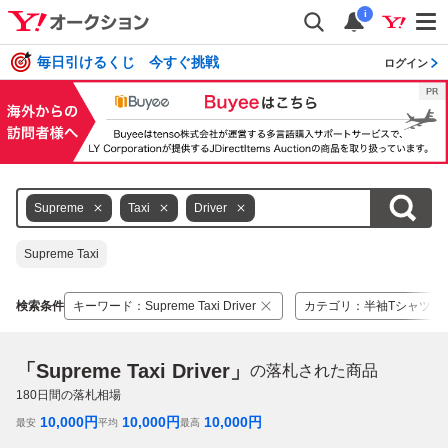
i
毎日引けるくじ 今すぐ挑戦
ログイン
Supreme
Taxi
Driver
Supreme Taxi
検索条件
キーワード
：
Supreme Taxi Driver
カテゴリ
：
半袖Tシャツ
「Supreme Taxi Driver」
の落札された商品
180
日間の落札相場
10,000
円
10,000
円
10,000
円
最安
平均
最高