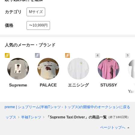
カテゴリ
Mサイズ
価格
〜10,999円
人気のメーカー・ブランド
1
2
3
4
5
Supreme
PALACE
エニシング
STUSSY
Ya
ver」Supreme | シュプリーム(半袖Tシャツ - トップス)
の開催中のオークションに戻る
トップス
半袖Tシャツ
「Supreme Taxi Driver」の商品一覧
（終了180日間）
ページトップへ