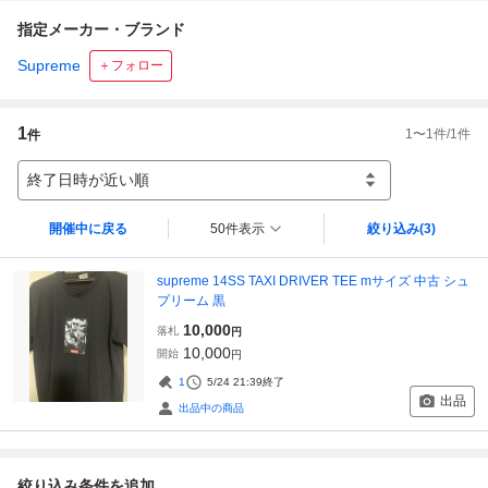
指定メーカー・ブランド
Supreme
＋フォロー
1
1
〜
1
件/
1
件
件
終了日時が近い順
開催中に戻る
50件表示
絞り込み
(3)
supreme 14SS TAXI DRIVER TEE mサイズ 中古 シュ
プリーム 黒
10,000
落札
円
10,000
開始
円
1
5/24 21:39
終了
出品
出品中の商品
絞り込み条件を追加