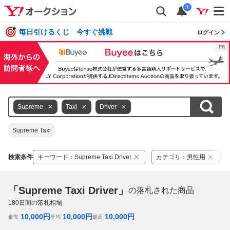
i
毎日引けるくじ 今すぐ挑戦
ログイン
Supreme
Taxi
Driver
Supreme Taxi
検索条件
キーワード
：
Supreme Taxi Driver
カテゴリ
：
男性用
「Supreme Taxi Driver」
の落札された商品
180
日間の落札相場
10,000
円
10,000
円
10,000
円
最安
平均
最高