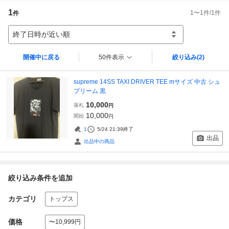
1
1
〜
1
件/
1
件
件
終了日時が近い順
開催中に戻る
50件表示
絞り込み
(2)
supreme 14SS TAXI DRIVER TEE mサイズ 中古 シュ
プリーム 黒
10,000
落札
円
10,000
開始
円
1
5/24 21:39
終了
出品
出品中の商品
絞り込み条件を追加
カテゴリ
トップス
価格
〜10,999円