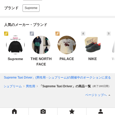
ブランド
Supreme
人気のメーカー・ブランド
1
2
3
4
5
Supreme
THE NORTH
PALACE
NIKE
W
FACE
「Supreme Taxi Driver」(男性用 - シュプリーム)
の開催中のオークションに戻る
シュプリーム
男性用
「Supreme Taxi Driver」の商品一覧
（終了180日間）
ページトップへ