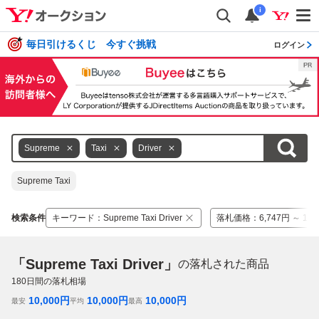
i
毎日引けるくじ 今すぐ挑戦
ログイン
Supreme
Taxi
Driver
Supreme Taxi
検索条件
キーワード
：
Supreme Taxi Driver
落札価格
：
6,747円 ～ 10,
「Supreme Taxi Driver」
の落札された商品
180
日間の落札相場
10,000
円
10,000
円
10,000
円
最安
平均
最高