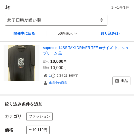
1
1
〜
1
件/
1
件
件
終了日時が近い順
開催中に戻る
50件表示
絞り込み
(1)
supreme 14SS TAXI DRIVER TEE mサイズ 中古 シュ
プリーム 黒
10,000
落札
円
10,000
開始
円
1
5/24 21:39
終了
出品
出品中の商品
絞り込み条件を追加
カテゴリ
ファッション
価格
〜10,119円