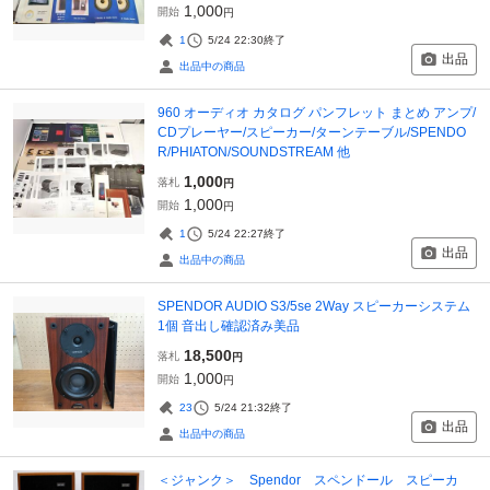
1,000
開始
円
1
5/24 22:30
終了
出品
出品中の商品
960 オーディオ カタログ パンフレット まとめ アンプ/
CDプレーヤー/スピーカー/ターンテーブル/SPENDO
R/PHIATON/SOUNDSTREAM 他
1,000
落札
円
1,000
開始
円
1
5/24 22:27
終了
出品
出品中の商品
SPENDOR AUDIO S3/5se 2Way スピーカーシステム
1個 音出し確認済み美品
18,500
落札
円
1,000
開始
円
23
5/24 21:32
終了
出品
出品中の商品
＜ジャンク＞ Spendor スペンドール スピーカ