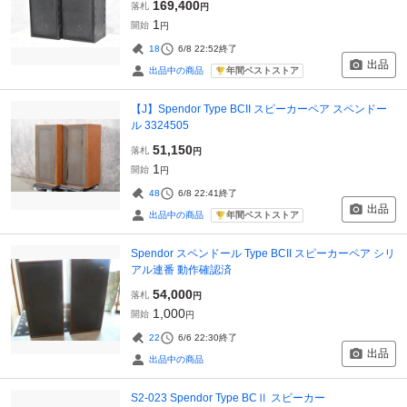
169,400
落札
円
1
開始
円
18
6/8 22:52
終了
出品
年間ベストストア
出品中の商品
【J】Spendor Type BCII スピーカーペア スペンドー
ル 3324505
51,150
落札
円
1
開始
円
48
6/8 22:41
終了
出品
年間ベストストア
出品中の商品
Spendor スペンドール Type BCII スピーカーペア シリ
アル連番 動作確認済
54,000
落札
円
1,000
開始
円
22
6/6 22:30
終了
出品
出品中の商品
S2-023 Spendor Type BCⅡ スピーカー