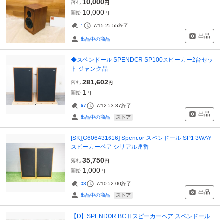
10,000
落札
円
10,000
開始
円
1
7/15 22:55
終了
出品
出品中の商品
◆スペンドール SPENDOR SP100スピーカー2台セッ
ト ジャンク品
281,602
落札
円
1
開始
円
67
7/12 23:37
終了
出品
ストア
出品中の商品
[SK][G606431616] Spendor スペンドール SP1 3WAY
スピーカーペア シリアル連番
35,750
落札
円
1,000
開始
円
33
7/10 22:00
終了
出品
ストア
出品中の商品
【D】SPENDOR BCⅡスピーカーペア スペンドール