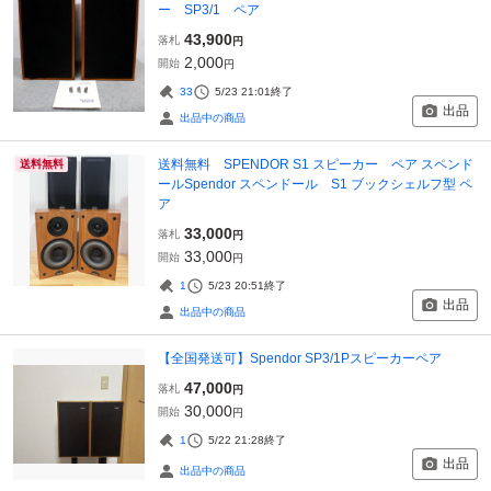
ー SP3/1 ペア
43,900
落札
円
2,000
開始
円
33
5/23 21:01
終了
出品
出品中の商品
送料無料 SPENDOR S1 スピーカー ペア スペンド
送料無料
ールSpendor スペンドール S1 ブックシェルフ型 ペ
ア
33,000
落札
円
33,000
開始
円
1
5/23 20:51
終了
出品
出品中の商品
【全国発送可】Spendor SP3/1Pスピーカーペア
47,000
落札
円
30,000
開始
円
1
5/22 21:28
終了
出品
出品中の商品