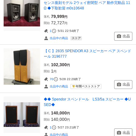
センス復刻モデル 2ウェイ密閉型 ペア 動作完動品 11
Ω ◆下取歓迎 m0s10648
79,999
落札
円
72,727
開始
円
1
5/31 22:54
終了
出品
ストア
出品中の商品
【 C 】2835 SPENDOR A3 スピーカー ペア スペンド
ール 3196777
102,300
落札
円
1
開始
円
70
5/28 22:29
終了
出品
年間ベストストア
出品中の商品
◆◆ Spendor スペンドール LS3/5a スピーカー ◆U
SED◆
140,000
落札
円
140,000
開始
円
1
5/27 23:21
終了
出品
出品中の商品