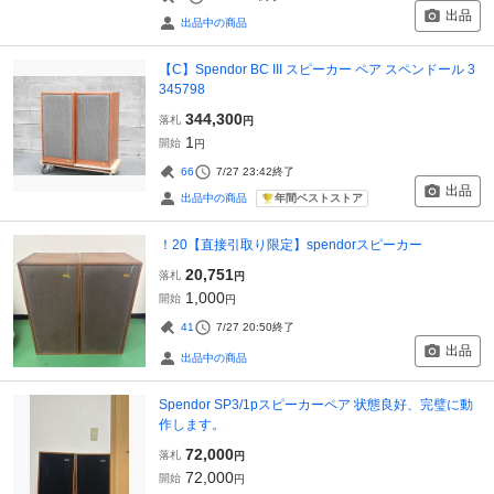
出品
出品中の商品
【C】Spendor BC III スピーカー ペア スペンドール 3
345798
344,300
落札
円
1
開始
円
66
7/27 23:42
終了
出品
年間ベストストア
出品中の商品
！20【直接引取り限定】spendorスピーカー
20,751
落札
円
1,000
開始
円
41
7/27 20:50
終了
出品
出品中の商品
Spendor SP3/1pスピーカーペア 状態良好、完璧に動
作します。
72,000
落札
円
72,000
開始
円