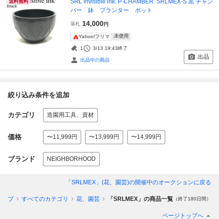
SRL invisible ink. P-CHAMBER. SRLMEX-S 黒 チャン
送料無料
バー 鉢 プランター ポット
14,000
落札
円
未使用
Yahoo!フリマ
1
3/13 19:43
終了
出品
出品中の商品
絞り込み条件を追加
カテゴリ
造園用工具、資材
価格
〜11,999円
〜13,999円
〜14,999円
ブランド
NEIGHBORHOOD
「SRLMEX」(花、園芸)
の開催中のオークションに戻る
トップ
すべてのカテゴリ
花、園芸
「SRLMEX」の商品一覧
（終了180日間）
ページトップへ