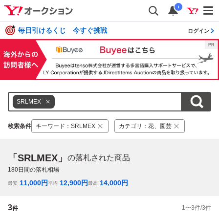
i
毎日引けるくじ 今すぐ挑戦
ログイン
SRLMEX
検索条件
キーワード
：
SRLMEX
カテゴリ
：
花、園芸
「SRLMEX」
の落札された商品
180
日間の落札相場
11,000
円
12,900
円
14,000
円
最安
平均
最高
3
1
〜
3
件/
3
件
件