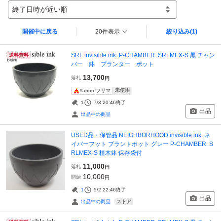
終了日時が近い順
開催中に戻る
20件表示
絞り込み
(1)
SRL invisible ink. P-CHAMBER. SRLMEX-S 黒 チャン
送料無料
バー 鉢 プランター ポット
13,700
落札
円
未使用
Yahoo!フリマ
1
7/3 20:46
終了
出品
出品中の商品
USED品・保管品 NEIGHBORHOOD invisible ink. ネ
イバーフット プラントポット グレー P-CHAMBER. S
RLMEX-S 植木鉢 保存袋付
11,000
落札
円
10,000
開始
円
1
5/2 22:46
終了
出品
ストア
出品中の商品