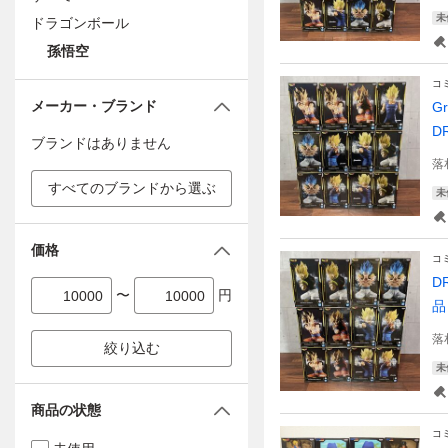
未
ドラゴンボール
孫悟空
コ
メーカー・ブランド
G
D
ブランドはありません
落
すべてのブランドから選ぶ
未
価格
コ
D
〜
円
品
落
絞り込む
未
商品の状態
コ