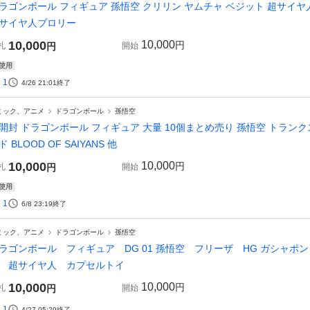
ラゴンボール フィギュア 孫悟空 クリリン ヤムチャ ベジット 超サイヤ
サイヤ人ブロリー
10,000
10,000
円
札
円
開始
使用
1
4/26 21:01
終了
ミック、アニメ
ドラゴンボール
孫悟空
開封 ドラゴンボール フィギュア 大量 10個まとめ売り 孫悟空 トランク
ド BLOOD OF SAIYANS 他
10,000
10,000
円
札
円
開始
使用
1
6/8 23:19
終了
ミック、アニメ
ドラゴンボール
孫悟空
ラゴンボール フィギュア DG 01 孫悟空 フリーザ HG ガシャポン
 超サイヤ人 カプセルトイ
10,000
10,000
円
札
円
開始
1
4/27 05:29
終了