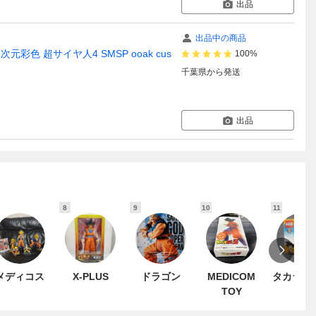
出品
出品中の商品
彩色 超サイヤ人4 SMSP ooak cus
100%
千葉県
から発送
出品
8
9
10
11
メディコス
X-PLUS
ドラゴン
MEDICOM
タカラト
TOY