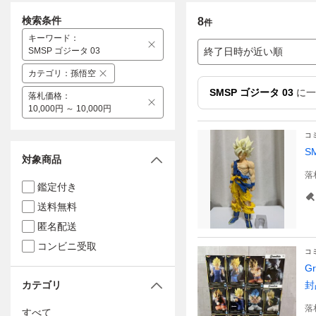
検索条件
8
件
キーワード
：
SMSP ゴジータ 03
終了日時が近い順
カテゴリ
：
孫悟空
SMSP ゴジータ 03
に一
落札価格
：
10,000円 ～ 10,000円
コ
S
対象商品
落
鑑定付き
送料無料
匿名配送
コンビニ受取
コ
G
カテゴリ
封
落
すべて