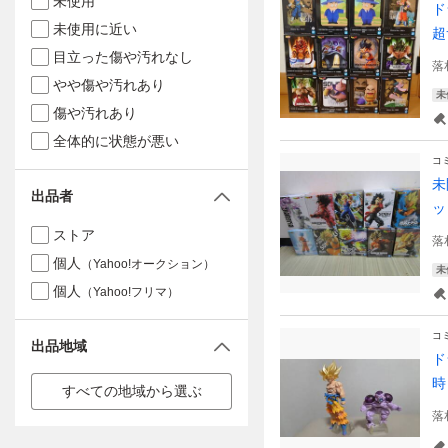
未使用
ド
未使用に近い
超
目立った傷や汚れなし
落
やや傷や汚れあり
未
傷や汚れあり
全体的に状態が悪い
コ
未
出品者
ッ
ストア
落
個人
（Yahoo!オークション）
未
個人
（Yahoo!フリマ）
コ
出品地域
ド
時
すべての地域から選ぶ
落