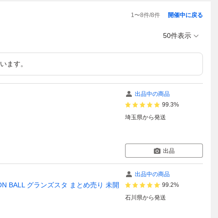
1
〜
8
件/
8
件
開催中に戻る
50件表示
います。
出品中の商品
99.3%
埼玉県
から発送
出品
出品中の商品
ON BALL グランズスタ まとめ売り 未開
99.2%
石川県
から発送