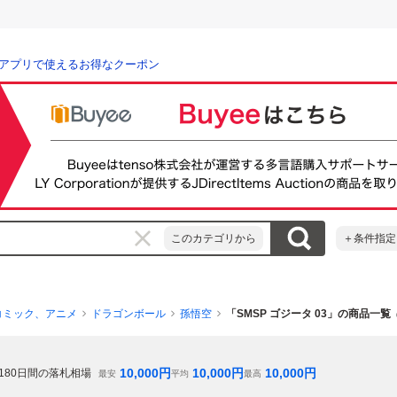
アプリで使えるお得なクーポン
このカテゴリから
＋条件指定
コミック、アニメ
ドラゴンボール
孫悟空
「SMSP ゴジータ 03」の商品一覧
10,000
円
10,000
円
10,000
円
180
日間の落札相場
最安
平均
最高