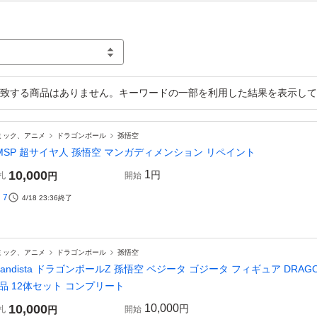
致する商品はありません。キーワードの一部を利用した結果を表示して
ミック、アニメ
ドラゴンボール
孫悟空
MSP 超サイヤ人 孫悟空 マンガディメンション リペイント
10,000
1
円
札
円
開始
7
4/18 23:36
終了
ミック、アニメ
ドラゴンボール
孫悟空
randista ドラゴンボールZ 孫悟空 ベジータ ゴジータ フィギュア DRAG
品 12体セット コンプリート
10,000
10,000
円
札
円
開始