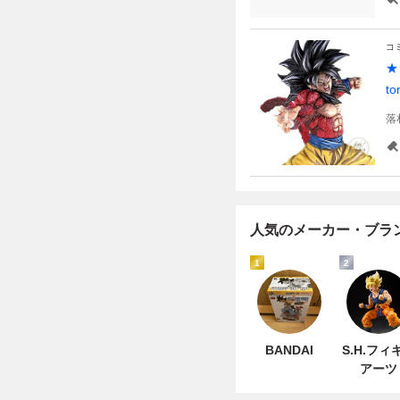
コ
★
to
落
人気のメーカー・ブラ
1
2
BANDAI
S.H.フィ
アーツ