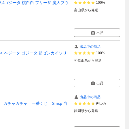
人4ゴジータ 桃白白 フリーザ 魔人ブウ
100%
富山県
から発送
出品
出品中の商品
ス ベジータ ゴジータ 超ゼンカイソリ
100%
和歌山県
から発送
出品
出品中の商品
 ガチャガチャ 一番くじ Smsp 当
94.5%
静岡県
から発送