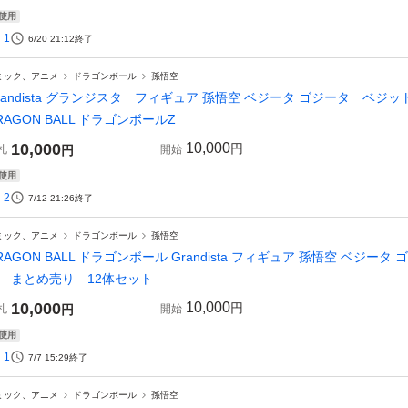
使用
1
6/20 21:12
終了
ミック、アニメ
ドラゴンボール
孫悟空
randista グランジスタ フィギュア 孫悟空 ベジータ ゴジータ ベジ
RAGON BALL ドラゴンボールZ
10,000
10,000
円
札
円
開始
使用
2
7/12 21:26
終了
ミック、アニメ
ドラゴンボール
孫悟空
RAGON BALL ドラゴンボール Grandista フィギュア 孫悟空 ベジ
 まとめ売り 12体セット
10,000
10,000
円
札
円
開始
使用
1
7/7 15:29
終了
ミック、アニメ
ドラゴンボール
孫悟空