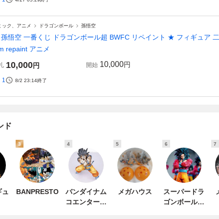
ミック、アニメ
ドラゴンボール
孫悟空
 孫悟空 一番くじ ドラゴンボール超 BWFC リペイント ★ フィギュア 二次元
m repaint アニメ
10,000
10,000
円
札
円
開始
1
8/2 23:14
終了
ンド
3
4
5
6
7
ギュ
BANPRESTO
バンダイナム
メガハウス
スーパードラ
コエンターテ
ゴンボールヒ
インメント
ーローズ