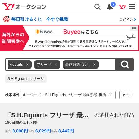
i
毎日引けるくじ 今すぐ挑戦
ログイン
S.H.Figuarts
フリーザ
最終形態-復活-
S.H.Figuarts フリーザ
検索条件
キーワード
：
S.H.Figuarts フリーザ 最終形態-復活-
カテゴリ
「S.H.Figuarts フリーザ 最終形態-復活-」
の落札された商品
180
日間の落札相場
3,000
円
6,029
円
8,442
円
最安
平均
最高