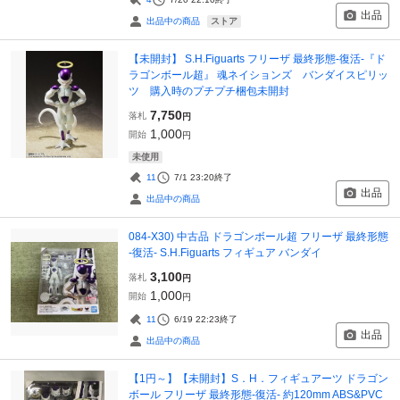
出品
ストア
出品中の商品
【未開封】 S.H.Figuarts フリーザ 最終形態-復活-『ド
ラゴンボール超』 魂ネイションズ バンダイスピリッ
ツ 購入時のプチプチ梱包未開封
7,750
落札
円
1,000
開始
円
未使用
11
7/1 23:20
終了
出品
出品中の商品
084-X30) 中古品 ドラゴンボール超 フリーザ 最終形態
-復活- S.H.Figuarts フィギュア バンダイ
3,100
落札
円
1,000
開始
円
11
6/19 22:23
終了
出品
出品中の商品
【1円～】【未開封】S．H．フィギュアーツ ドラゴン
ボール フリーザ 最終形態-復活- 約120mm ABS&PVC