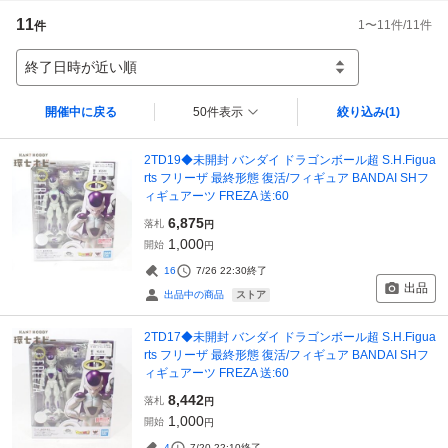
11
1
〜
11
件/
11
件
件
終了日時が近い順
開催中に戻る
50件表示
絞り込み
(1)
2TD19◆未開封 バンダイ ドラゴンボール超 S.H.Figua
rts フリーザ 最終形態 復活/フィギュア BANDAI SHフ
ィギュアーツ FREZA 送:60
6,875
落札
円
1,000
開始
円
16
7/26 22:30
終了
出品
ストア
出品中の商品
2TD17◆未開封 バンダイ ドラゴンボール超 S.H.Figua
rts フリーザ 最終形態 復活/フィギュア BANDAI SHフ
ィギュアーツ FREZA 送:60
8,442
落札
円
1,000
開始
円
4
7/20 22:10
終了