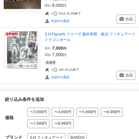
8,000
開始
円
2
5/12 21:05
終了
出品
出品中の商品
S.H.Figuarts フリーザ 最終形態 復活 フィギュアーツ
送料無料
ドラゴンボール
7,000
落札
円
7,000
開始
円
未使用
1
4/9 15:21
終了
出品
出品中の商品
絞り込み条件を追加
〜3,999円
〜4,999円
〜5,999円
〜6,999円
価格
〜7,999円
〜8,999円
ブランド
S.H.フィギュアーツ
BANDAI