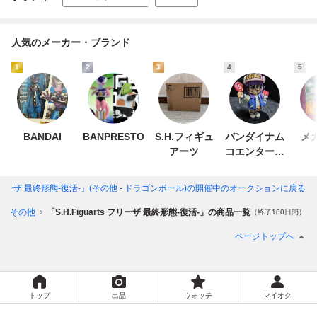
人気のメーカー・ブランド
1
2
3
4
5
BANDAI
BANPRESTO
S.H.フィギュ
バンダイナム
メ
アーツ
コエンターテ
インメント
ts フリーザ 最終形態-復活-」(その他 - ドラゴンボール)
の開催中のオークションに戻る
その他
「S.H.Figuarts フリーザ 最終形態-復活-」の商品一覧
（終了180日間）
ページトップへ
トップ
出品
ウォッチ
マイオク