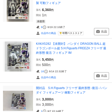
製 可動フィギュア
6,360
落札
円
1
開始
円
未使用
9
6/19 22:10
終了
出品
年間ベストストア
出品中の商品
KAKA5282 【未開封】 バンダイ DRAGON BALL 超
ドラゴンボール超 S.H.Figuarts FREEZA フリーザ 最
終形態 復活 フィギュア IM
5,450
落札
円
500
開始
円
16
6/14 22:32
終了
出品
出品中の商品
開封品 S.H.Figuarts フリーザ 最終形態 -復活- / バン
ダイ フィギュアーツ 稼動フィギュア
3,000
落札
円
3,000
開始
円
1
6/7 22:14
終了