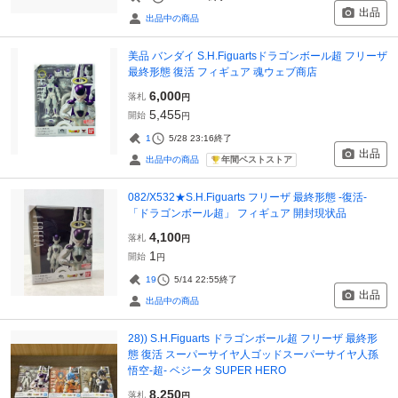
出品
出品中の商品
美品 バンダイ S.H.Figuartsドラゴンボール超 フリーザ
最終形態 復活 フィギュア 魂ウェブ商店
6,000
落札
円
5,455
開始
円
1
5/28 23:16
終了
出品
年間ベストストア
出品中の商品
082/X532★S.H.Figuarts フリーザ 最終形態 -復活-
「ドラゴンボール超」 フィギュア 開封現状品
4,100
落札
円
1
開始
円
19
5/14 22:55
終了
出品
出品中の商品
28)) S.H.Figuarts ドラゴンボール超 フリーザ 最終形
態 復活 スーパーサイヤ人ゴッドスーパーサイヤ人孫
悟空-超- ベジータ SUPER HERO
8,250
落札
円