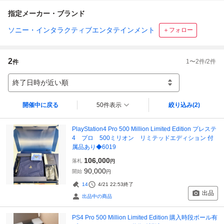
指定メーカー・ブランド
ソニー・インタラクティブエンタテインメント
＋フォロー
2
1
〜
2
件/
2
件
件
終了日時が近い順
開催中に戻る
50件表示
絞り込み
(2)
PlayStation4 Pro 500 Million Limited Edition プレステ
4 プロ 500ミリオン リミテッドエディション 付
属品あり◆6019
106,000
落札
円
90,000
開始
円
14
4/21 22:53
終了
出品
出品中の商品
PS4 Pro 500 Million Limited Edition 購入時段ボール有