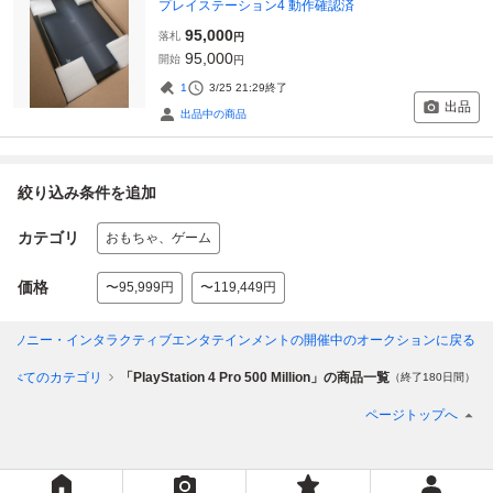
プレイステーション4 動作確認済
95,000
落札
円
95,000
開始
円
1
3/25 21:29
終了
出品
出品中の商品
絞り込み条件を追加
カテゴリ
おもちゃ、ゲーム
価格
〜95,999円
〜119,449円
Entertainment | ソニー・インタラクティブエンタテインメント
の開催中のオークションに戻る
すべてのカテゴリ
「PlayStation 4 Pro 500 Million」の商品一覧
（終了180日間）
ページトップへ