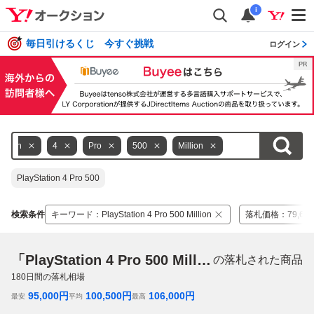
i
毎日引けるくじ 今すぐ挑戦
ログイン
tation
4
Pro
500
Million
PlayStation 4 Pro 500
検索条件
キーワード
：
PlayStation 4 Pro 500 Million
落札価格
：
79,63
「PlayStation 4 Pro 500 Million」
の落札された商品
180
日間の落札相場
95,000
円
100,500
円
106,000
円
最安
平均
最高