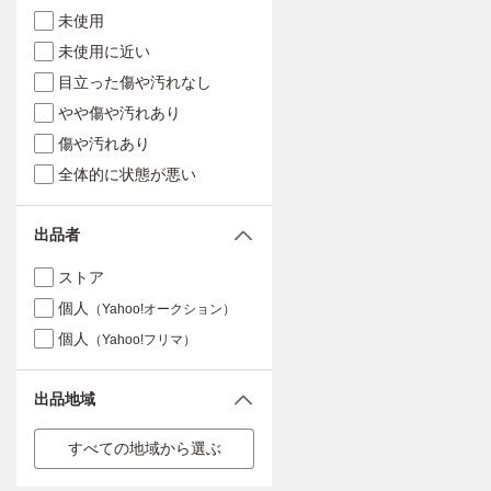
未使用
未使用に近い
目立った傷や汚れなし
やや傷や汚れあり
傷や汚れあり
全体的に状態が悪い
出品者
ストア
個人
（Yahoo!オークション）
個人
（Yahoo!フリマ）
出品地域
すべての地域から選ぶ