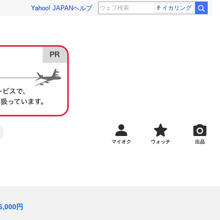
Yahoo! JAPAN
ヘルプ
イカリング
マイオク
ウォッチ
出品
6,000
円