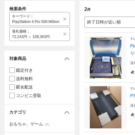
検索条件
2
件
キーワード
：
PlayStation 4 Pro 500 Million
終了日時が近い順
落札価格
：
72,243円 ～ 108,363円
テ
P
り
対象商品
落
鑑定付き
送料無料
匿名配送
テ
コンビニ受取
P
落
カテゴリ
おもちゃ、ゲーム
（
2
）