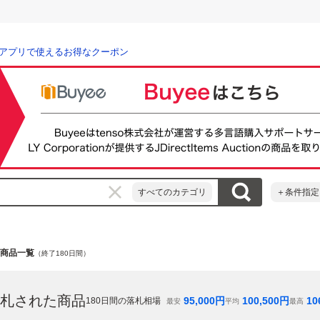
アプリで使えるお得なクーポン
すべてのカテゴリ
＋条件指定
on」の商品一覧
（終了180日間）
札された商品
95,000
円
100,500
円
10
180
日間の落札相場
最安
平均
最高