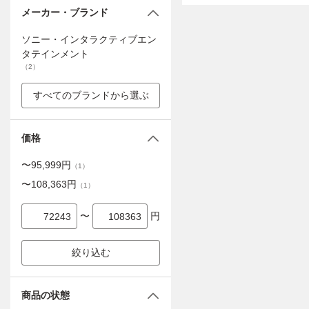
メーカー・ブランド
ソニー・インタラクティブエン
タテインメント
（
2
）
すべてのブランドから選ぶ
価格
〜
95,999
円
（
1
）
〜
108,363
円
（
1
）
〜
円
絞り込む
商品の状態