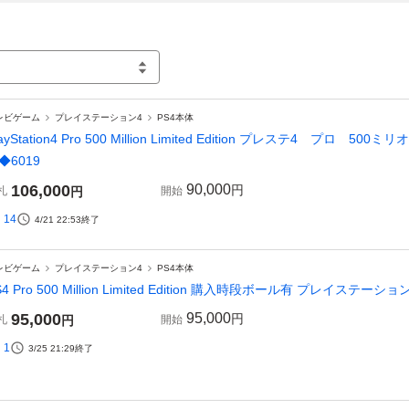
レビゲーム
プレイステーション4
PS4本体
layStation4 Pro 500 Million Limited Edition プレステ4 
◆6019
106,000
90,000
円
札
円
開始
14
4/21 22:53
終了
レビゲーム
プレイステーション4
PS4本体
S4 Pro 500 Million Limited Edition 購入時段ボール有 プレイステー
95,000
95,000
円
札
円
開始
1
3/25 21:29
終了