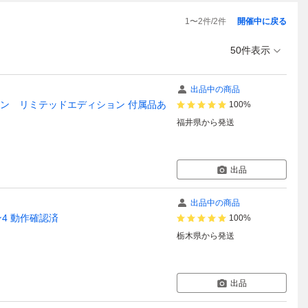
1
〜
2
件/
2
件
開催中に戻る
50件表示
出品中の商品
プロ 500ミリオン リミテッドエディション 付属品あ
100%
福井県
から発送
出品
出品中の商品
ション4 動作確認済
100%
栃木県
から発送
出品