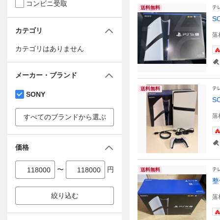
コンビニ受取
テ
送料無料
S
カテゴリ
落
カテゴリはありません
メーカー・ブランド
テ
送料無料
SONY
S
落
すべてのブランドから選ぶ
価格
〜
円
テ
送料無料
整
絞り込む
落