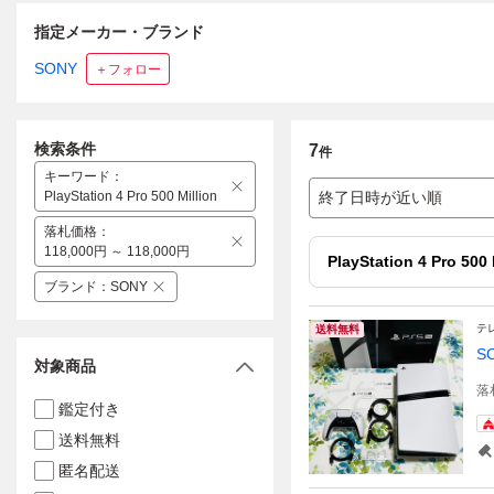
指定メーカー・ブランド
SONY
＋フォロー
検索条件
7
件
キーワード
：
PlayStation 4 Pro 500 Million
終了日時が近い順
落札価格
：
118,000円 ～ 118,000円
PlayStation 4 Pro 500 
ブランド
：
SONY
テ
送料無料
S
対象商品
落
鑑定付き
送料無料
匿名配送