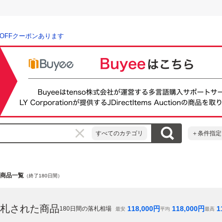
％OFFクーポンあります
すべてのカテゴリ
＋条件指定
on」の商品一覧
（終了180日間）
札された商品
118,000
円
118,000
円
1
180
日間の落札相場
最安
平均
最高