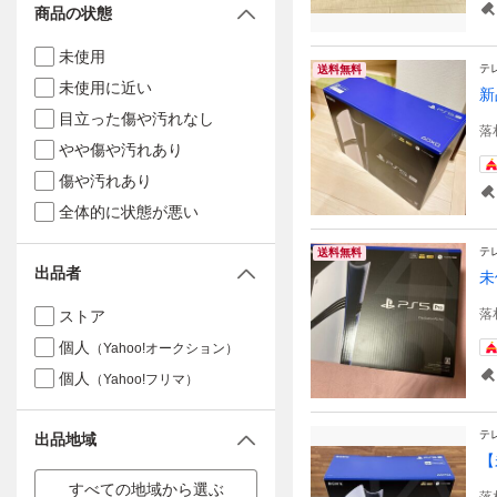
商品の状態
未使用
テ
送料無料
未使用に近い
新
目立った傷や汚れなし
落
やや傷や汚れあり
傷や汚れあり
全体的に状態が悪い
テ
送料無料
出品者
未
落
ストア
個人
（Yahoo!オークション）
個人
（Yahoo!フリマ）
テ
出品地域
【
すべての地域から選ぶ