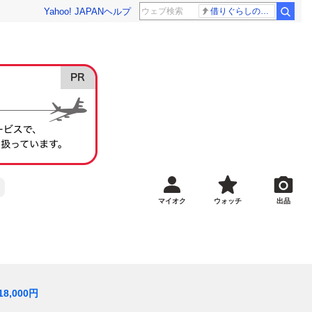
Yahoo! JAPAN
ヘルプ
借りぐらしのアリエッティ 耳をすませば
マイオク
ウォッチ
出品
18,000
円