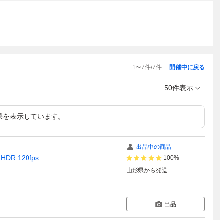
1
〜
7
件/
7
件
開催中に戻る
50件表示
果を表示しています。
出品中の商品
HDR 120fps
100%
山形県
から発送
出品